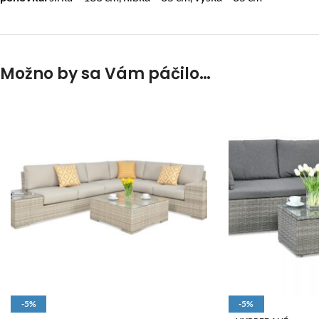
Možno by sa Vám páčilo…
-5%
-5%