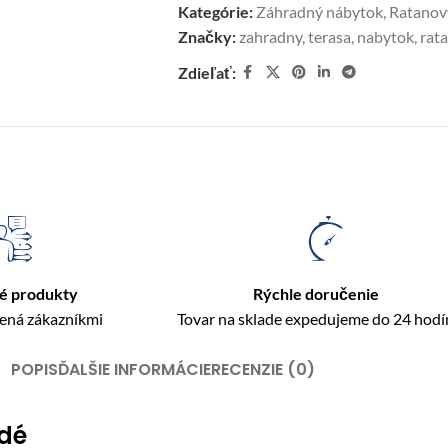
Kategórie:
Záhradný nábytok
,
Ratanov
Značky:
zahradny
,
terasa
,
nabytok
,
rat
Zdieľať:
é produkty
Rýchle doručenie
rená zákazníkmi
Tovar na sklade expedujeme do 24 hodí
POPIS
ĎALŠIE INFORMÁCIE
RECENZIE (0)
edé