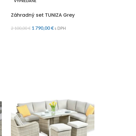
VYPREDANÉ
DOPRAVA ZAD
Záhradný set
DOPRAVA ZADARMO
Záhradný set TUNIZA Grey
1 060,00
€
s DP
1 790,00
€
2 100,00
€
s DPH