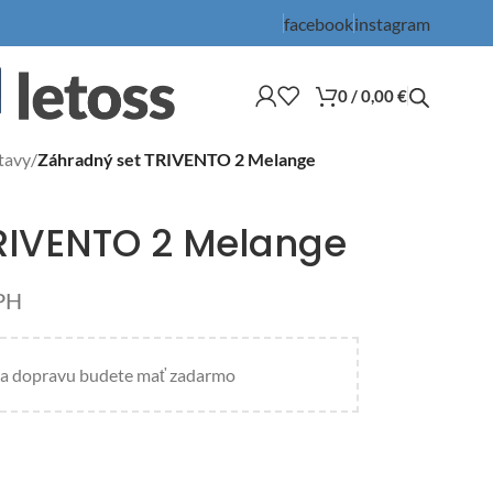
facebook
instagram
0
/
0,00
€
tavy
/
Záhradný set TRIVENTO 2 Melange
RIVENTO 2 Melange
PH
a dopravu budete mať zadarmo