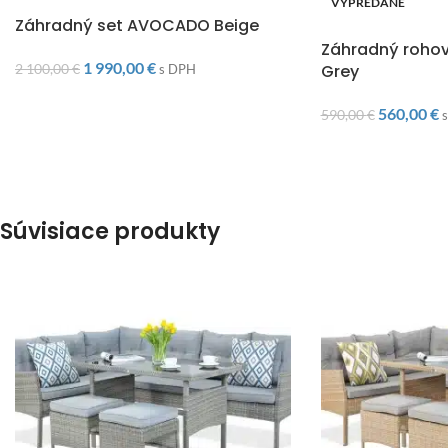
DOPRAVA ZADARMO
VYPREDANÉ
Záhradný set AVOCADO Beige
DOPRAVA ZADARM
Záhradný rohov
1 990,00
€
2 100,00
€
Grey
s DPH
560,00
€
590,00
€
Súvisiace produkty