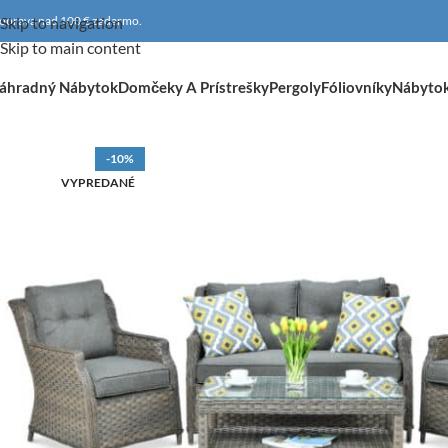
oprava nad 100 € zadarmo.
Skip to navigation
Skip to main content
áhradný Nábytok
Domčeky A Prístrešky
Pergoly
Fóliovníky
Nábyto
-10%
VYPREDANÉ
DOPRAVA ZADARMO