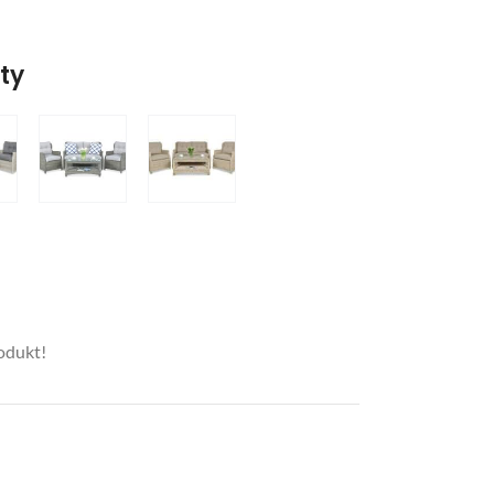
nty
rodukt!