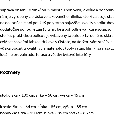
súprava obsahuje funkčnú 2-miestnu pohovku, 2 veľké a pohodlné 
rám je vyrobený z práškovo lakovaného hliníka, ktorý zaisťuje stab
na dokončenie bol použitý polyratan najvyššej kvality s polkruh
dodatočné pohodlie zaisťujú hrubé a pohodlné vankúše so zipso
stolík s praktickou policou je vybavený tabuľou z tvrdeného skla
celý set sa veľmi ľahko udržiava v čistote, na údržbu vám stačí vl
vďaka použitiu kvalitných materiálov (poly ratan, hliník) sa na
ideálne pre záhradu, terasu a všetky bytové interiéry
Rozmery
stôl:
dĺžka – 100 cm, šírka – 50 cm, výška – 45 cm
kreslo:
šírka – 64 cm, hĺbka – 85 cm, výška – 85 cm
pohovka:
šírka – 130 cm, hĺbka – 85 cm, výška – 85 cm