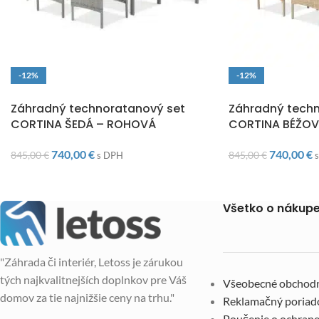
-12%
-12%
DOPRAVA ZADARMO
DOPRAVA ZADARM
Záhradný technoratanový set
Záhradný techn
CORTINA ŠEDÁ – ROHOVÁ
CORTINA BÉŽO
740,00
€
740,00
€
845,00
€
845,00
€
s DPH
Všetko o nákup
"Záhrada či interiér, Letoss je zárukou
tých najkvalitnejších doplnkov pre Váš
Všeobecné obchod
domov za tie najnižšie ceny na trhu."
Reklamačný poriad
Poučenie o ochrane