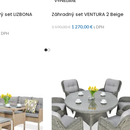
VYPREDANÉ
O
DOPRAVA ZADARMO
ý set LIZBONA
Záhradný set VENTURA 2 Beige
1 270,00
€
1 590,00
€
s DPH
s DPH