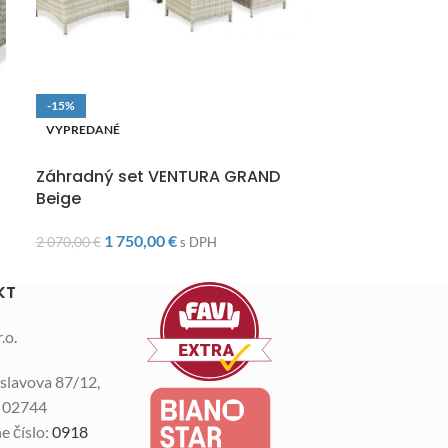
-15%
-5%
VYPREDANÉ
VYPREDANÉ
DOPRAVA ZADARMO
DOPRAVA ZAD
Záhradný set VENTURA GRAND
Záhradný se
Beige
DINING+TABU
1 750,00
€
2 05
2 070,00
€
2 150,00
€
s DPH
KT
.o.
slavova 87/12,
n 02744
e číslo:
0918