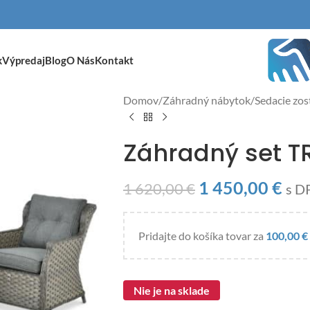
k
Výpredaj
Blog
O Nás
Kontakt
Domov
/
Záhradný nábytok
/
Sedacie zos
Záhradný set T
1 450,00
€
1 620,00
€
s D
Pridajte do košíka tovar za
100,00
€
Nie je na sklade