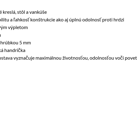
kreslá, stôl a vankúše
ilitu a ľahkosť konštrukcie ako aj úplnú odolnosť proti hrdzi
ovým výpletom
m
 s hrúbkou 5 mm
hká handrička
ša zostava vyznačuje maximálnou životnosťou, odolnosťou voči pov