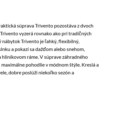
raktická súprava Trivento pozostáva z dvoch
 Trivento vyzerá rovnako ako pri tradičných
ábytok Trivento je ľahký, flexibilný,
slnku a pokazí sa dažďom alebo snehom,
na hliníkovom ráme. V súprave záhradného
ň maximálne pohodlie v módnom štýle. Kreslá a
le, dobre poslúži niekoľko sezón a