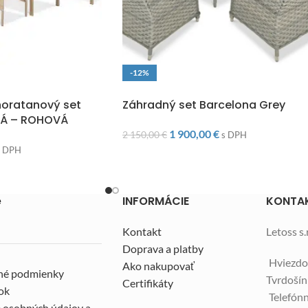
-12%
O
DOPRAVA ZADARMO
oratanový set
Záhradný set Barcelona Grey
VÁ – ROHOVÁ
1 900,00
€
2 150,00
€
s DPH
s DPH
e
INFORMÁCIE
KONTA
Kontakt
Letoss s.r
Doprava a platby
Hviezdo
Ako nakupovať
né podmienky
Tvrdoší
Certifikáty
ok
Telefónn
 osobných údajov a