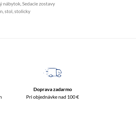
ý nábytok
,
Sedacie zostavy
an
,
stol
,
stolicky
Doprava zadarmo
n
Pri objednávke nad 100 €