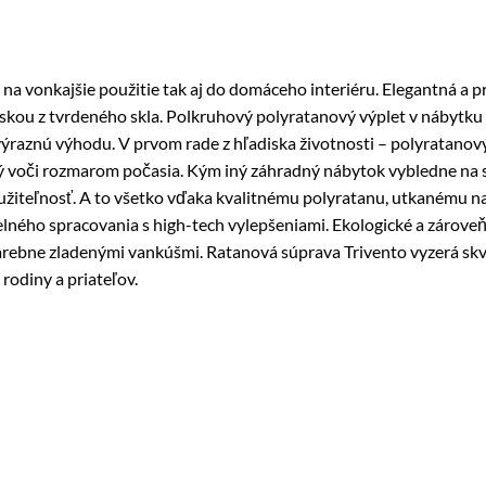
 vonkajšie použitie tak aj do domáceho interiéru. Elegantná a p
oskou z tvrdeného skla. Polkruhový polyratanový výplet v nábytku
aznú výhodu. V prvom rade z hľadiska životnosti – polyratanový n
ý voči rozmarom počasia. Kým iný záhradný nábytok vybledne na 
využiteľnosť. A to všetko vďaka kvalitnému polyratanu, utkanému 
elného spracovania s high-tech vylepšeniami. Ekologické a zárove
rebne zladenými vankúšmi. Ratanová súprava Trivento vyzerá skve
odiny a priateľov.