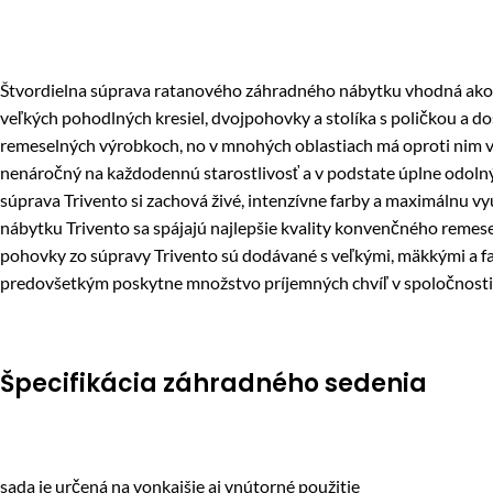
Štvordielna súprava ratanového záhradného nábytku vhodná ako na
veľkých pohodlných kresiel, dvojpohovky a stolíka s poličkou a d
remeselných výrobkoch, no v mnohých oblastiach má oproti nim výr
nenáročný na každodennú starostlivosť a v podstate úplne odoln
súprava Trivento si zachová živé, intenzívne farby a maximálnu 
nábytku Trivento sa spájajú najlepšie kvality konvenčného remes
pohovky zo súpravy Trivento sú dodávané s veľkými, mäkkými a fa
predovšetkým poskytne množstvo príjemných chvíľ v spoločnosti r
Špecifikácia záhradného sedenia
sada je určená na vonkajšie aj vnútorné použitie