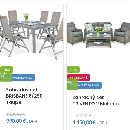
-16%
-10%
DOPRAVA ZADARMO
VYPREDANÉ
DOPRAVA ZADARMO
Záhradný set
BRISBANE 6/250
Záhradný set
Taupe
TRIVENTO 2 Melange
1 180,00
€
1 620,00
€
990,00
€
s DPH
1 450,00
€
s DPH