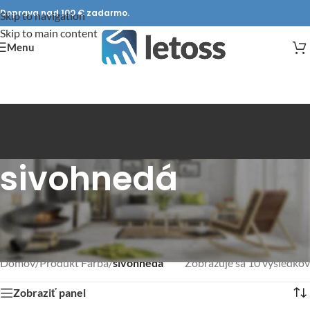
Doprava nad 100 € zadarmo.
Skip to navigation
Skip to main content
Menu
sivohnedá
Domov
/
Produkt Farba
/
sivohnedá
Zobrazuje sa 10 výsledkov
Zobraziť panel