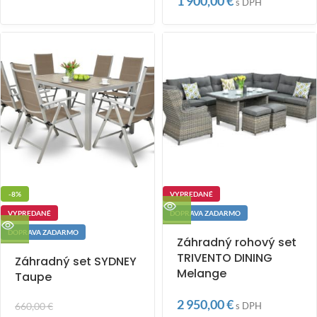
1 900,00
€
s DPH
-8%
VYPREDANÉ
VYPREDANÉ
DOPRAVA ZADARMO
DOPRAVA ZADARMO
Záhradný rohový set
TRIVENTO DINING
Záhradný set SYDNEY
Melange
Taupe
2 950,00
€
660,00
€
s DPH