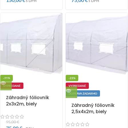
150,00
€
75,00
€
s DPH
s DPH
-21%
-23%
VYPREDANÉ
VYPREDANÉ
DOPRAVA ZADARMO
Záhradný fóliovník
2x3x2m, biely
Záhradný fóliovník
2,5x4x2m, biely
95,00
€