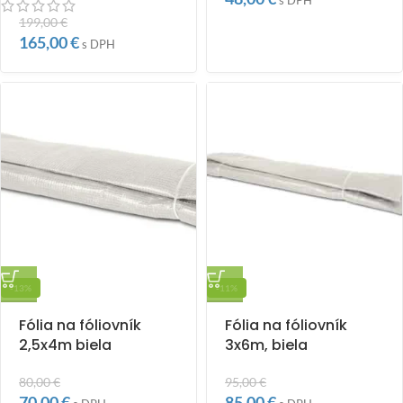
s DPH
199,00
€
165,00
€
s DPH
-13%
-11%
Fólia na fóliovník
Fólia na fóliovník
2,5x4m biela
3x6m, biela
80,00
€
95,00
€
70,00
€
85,00
€