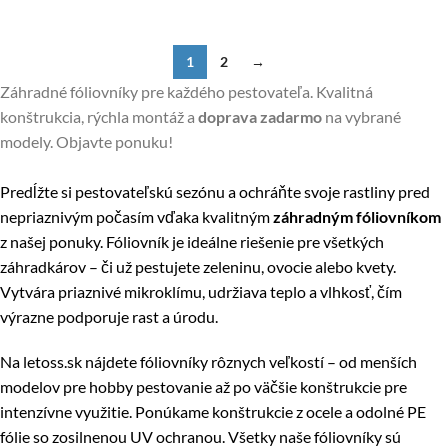
1
2
→
Záhradné fóliovníky pre každého pestovateľa. Kvalitná
konštrukcia, rýchla montáž a
doprava zadarmo
na vybrané
modely. Objavte ponuku!
Predĺžte si pestovateľskú sezónu a ochráňte svoje rastliny pred
nepriaznivým počasím vďaka kvalitným
záhradným fóliovníkom
z našej ponuky. Fóliovník je ideálne riešenie pre všetkých
záhradkárov – či už pestujete zeleninu, ovocie alebo kvety.
Vytvára priaznivé mikroklímu, udržiava teplo a vlhkosť, čím
výrazne podporuje rast a úrodu.
Na letoss.sk nájdete fóliovníky rôznych veľkostí – od menších
modelov pre hobby pestovanie až po väčšie konštrukcie pre
intenzívne využitie. Ponúkame konštrukcie z ocele a odolné PE
fólie so zosilnenou UV ochranou. Všetky naše fóliovníky sú