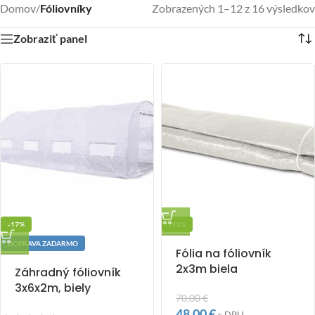
Domov
/
Fóliovníky
Zobrazených 1–12 z 16 výsledkov
Zobraziť panel
-17%
-31%
DOPRAVA ZADARMO
Fólia na fóliovník
2x3m biela
Záhradný fóliovník
3x6x2m, biely
70,00
€
48,00
€