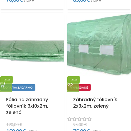
s DPH
s DPH
-21%
-21%
DOPRAVA ZADARMO
VYPREDANÉ
Fólia na záhradný
Záhradný fóliovník
fóliovník 3x10x2m,
2x3x2m, zelený
zelená
190,00
€
95,00
€