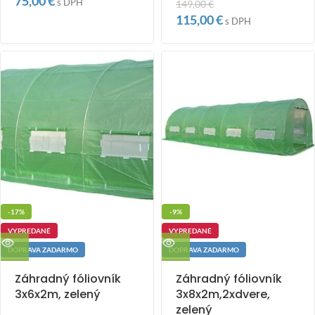
75,00
€
s DPH
149,00
€
115,00
€
s DPH
-17%
-9%
VYPREDANÉ
VYPREDANÉ
DOPRAVA ZADARMO
DOPRAVA ZADARMO
Záhradný fóliovník
Záhradný fóliovník
3x6x2m, zelený
3x8x2m,2xdvere,
zelený