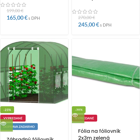
199,00
€
165,00
€
270,00
€
s DPH
245,00
€
s DPH
-23%
-20%
VYPREDANÉ
VYPREDANÉ
DOPRAVA ZADARMO
Fólia na fóliovník
2x3m zelená
Záhradný fóliovník