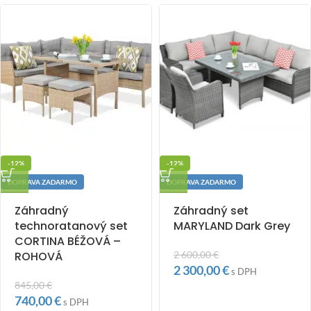
-12%
-12%
DOPRAVA ZADARMO
DOPRAVA ZADARMO
Záhradný
Záhradný set
technoratanový set
MARYLAND Dark Grey
CORTINA BÉŽOVÁ –
ROHOVÁ
2 600,00
€
2 300,00
€
s DPH
845,00
€
740,00
€
s DPH