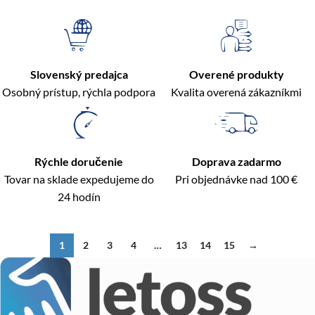
Slovenský predajca
Overené produkty
Osobný prístup, rýchla podpora
Kvalita overená zákazníkmi
Rýchle doručenie
Doprava zadarmo
Tovar na sklade expedujeme do
Pri objednávke nad 100 €
24 hodín
1
2
3
4
…
13
14
15
→