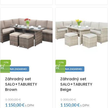
-12%
-12%
DOPRAVA ZADARMO
DOPRAVA ZADARMO
Záhradný set
Záhradný set
SALO+TABURETY
SALO+TABURETY
Brown
Beige
1 300,00
€
1 300,00
€
1 150,00
€
1 150,00
€
s DPH
s DPH