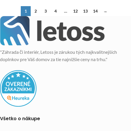
1
2
3
4
…
12
13
14
→
"Záhrada či interiér, Letoss je zárukou tých najkvalitnejších
doplnkov pre Váš domov za tie najnižšie ceny na trhu."
Všetko o nákupe