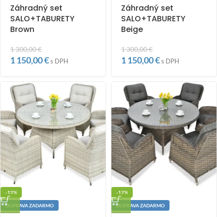
Záhradný set
Záhradný set
SALO+TABURETY
SALO+TABURETY
Brown
Beige
1 300,00
€
1 300,00
€
1 150,00
€
1 150,00
€
s DPH
s DPH
-12%
-12%
DOPRAVA ZADARMO
DOPRAVA ZADARMO