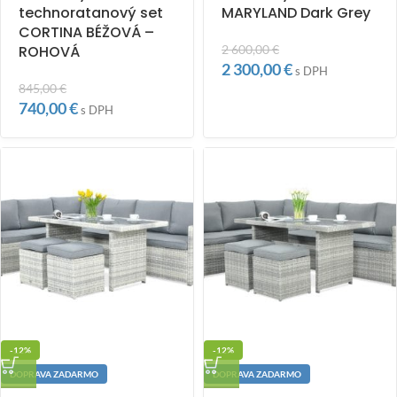
technoratanový set
MARYLAND Dark Grey
CORTINA BÉŽOVÁ –
ROHOVÁ
2 600,00
€
2 300,00
€
s DPH
845,00
€
740,00
€
s DPH
-12%
-12%
DOPRAVA ZADARMO
DOPRAVA ZADARMO