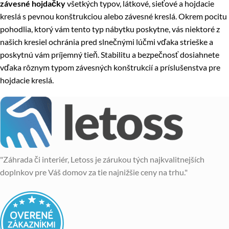
závesné hojdačky
všetkých typov, látkové, sieťové a hojdacie
kreslá s pevnou konštrukciou alebo závesné kreslá. Okrem pocitu
pohodlia, ktorý vám tento typ nábytku poskytne, vás niektoré z
našich kresiel ochránia pred slnečnými lúčmi vďaka strieške a
poskytnú vám príjemný tieň. Stabilitu a bezpečnosť dosiahnete
vďaka rôznym typom závesných konštrukcií a príslušenstva pre
hojdacie kreslá.
"Záhrada či interiér, Letoss je zárukou tých najkvalitnejších
doplnkov pre Váš domov za tie najnižšie ceny na trhu."