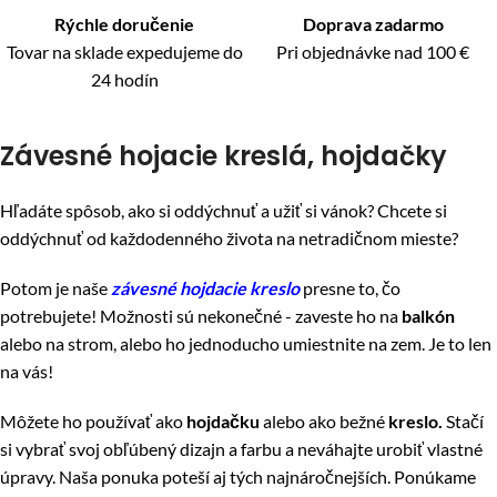
Rýchle doručenie
Doprava zadarmo
Tovar na sklade expedujeme do
Pri objednávke nad 100 €
24 hodín
Závesné hojacie kreslá, hojdačky
Hľadáte spôsob, ako si oddýchnuť a užiť si vánok? Chcete si
oddýchnuť od každodenného života na netradičnom mieste?
Potom je naše
závesné hojdacie kreslo
presne to, čo
potrebujete! Možnosti sú nekonečné - zaveste ho na
balkón
alebo na strom, alebo ho jednoducho umiestnite na zem. Je to len
na vás!
Môžete ho používať ako
hojdačku
alebo ako bežné
kreslo.
Stačí
si vybrať svoj obľúbený dizajn a farbu a neváhajte urobiť vlastné
úpravy. Naša ponuka poteší aj tých najnáročnejších. Ponúkame