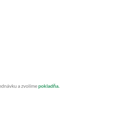
jednávku a zvolíme
poklad
ň
a.