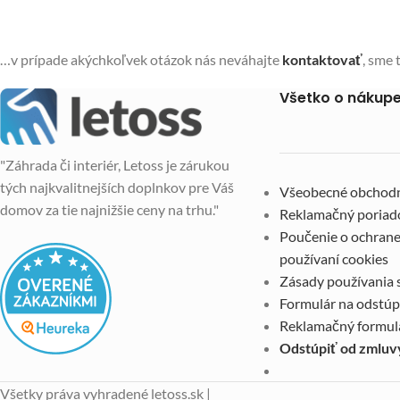
…v prípade akýchkoľvek otázok nás neváhajte
kontaktovať
, sme 
Všetko o nákup
"Záhrada či interiér, Letoss je zárukou
tých najkvalitnejších doplnkov pre Váš
Všeobecné obchod
domov za tie najnižšie ceny na trhu."
Reklamačný poriad
Poučenie o ochrane
používaní cookies
Zásady používania 
Formulár na odstúp
Reklamačný formul
Odstúpiť od zmluv
Všetky práva vyhradené letoss.sk |