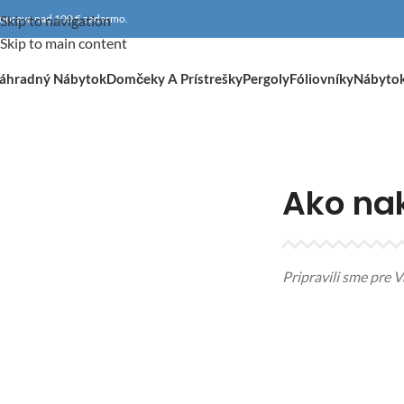
oprava nad 100 € zadarmo.
Skip to navigation
Skip to main content
áhradný Nábytok
Domčeky A Prístrešky
Pergoly
Fóliovníky
Nábyto
Ako na
Pripravili sme pre 