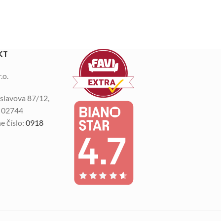
KT
.o.
slavova 87/12,
n 02744
e číslo:
0918