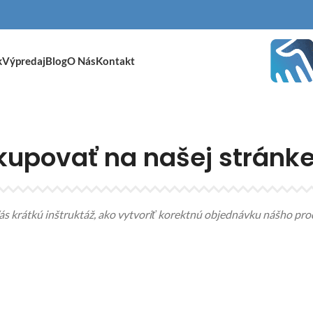
k
Výpredaj
Blog
O Nás
Kontakt
kupovať na našej stránk
Vás krátkú inštruktáž, ako vytvoriť korektnú objednávku nášho pro