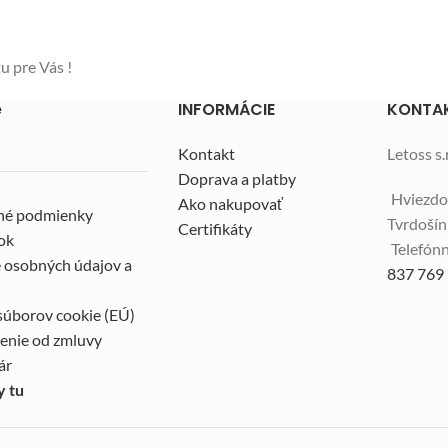
tu pre Vás !
e
INFORMÁCIE
KONTA
Kontakt
Letoss s.r
Doprava a platby
Hviezdo
Ako nakupovať
né podmienky
Tvrdoší
Certifikáty
ok
Telefónn
 osobných údajov a
837 769
súborov cookie (EÚ)
enie od zmluvy
ár
y tu