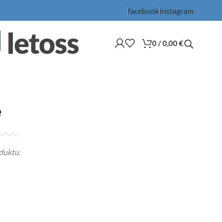
facebook
instagram
0
/
0,00
€
e
duktu.