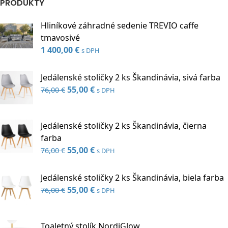
PRODUKTY
Hliníkové záhradné sedenie TREVIO caffe
tmavosivé
1 400,00
€
s DPH
Jedálenské stoličky 2 ks Škandinávia, sivá farba
Pôvodná
55,00
€
Aktuálna
76,00
€
s DPH
cena
cena
bola:
je:
Jedálenské stoličky 2 ks Škandinávia, čierna
76,00 €.
55,00 €.
farba
Pôvodná
55,00
€
Aktuálna
76,00
€
s DPH
cena
cena
bola:
je:
Jedálenské stoličky 2 ks Škandinávia, biela farba
76,00 €.
55,00 €.
Pôvodná
55,00
€
Aktuálna
76,00
€
s DPH
cena
cena
bola:
je:
Toaletný stolík NordiGlow
76,00 €.
55,00 €.