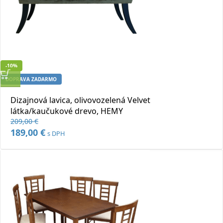
-10%
DOPRAVA ZADARMO
Rýchly náhľad
Dizajnová lavica, olivovozelená Velvet
Pridať do obľúbených
látka/kaučukové drevo, HEMY
209,00
€
Pôvodná
189,00
€
Aktuálna
s DPH
cena
cena
bola:
je:
209,00 €.
189,00 €.