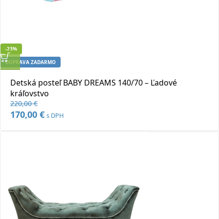
-23%
DOPRAVA ZADARMO
Rýchly náhľad
Detská posteľ BABY DREAMS 140/70 – Ľadové
Pridať do obľúbených
kráľovstvo
220,00
€
Pôvodná
170,00
€
Aktuálna
s DPH
cena
cena
bola:
je:
220,00 €.
170,00 €.