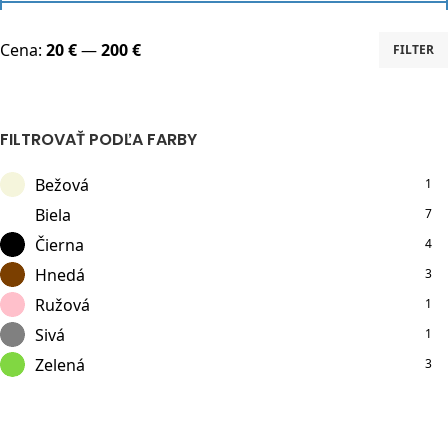
Cena:
20 €
—
200 €
FILTER
Minimálna
Maximálna
cena
cena
FILTROVAŤ PODĽA FARBY
Bežová
1
Biela
7
Čierna
4
Hnedá
3
Ružová
1
Sivá
1
Zelená
3