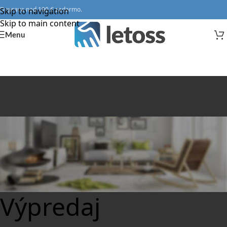
Doprava nad 100 € zadarmo.
Skip to navigation
Skip to main content
Menu
Výpredaj