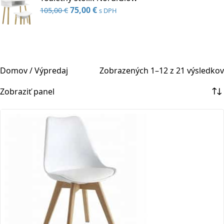
Pôvodná
75,00
€
Aktuálna
105,00
€
s DPH
cena
cena
bola:
je:
105,00 €.
75,00 €.
Domov
/
Výpredaj
Zobrazených 1–12 z 21 výsledkov
Zobraziť panel