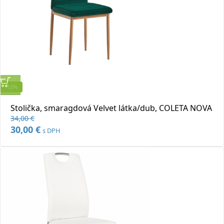
-12%
Rýchly náhľad
Stolička, smaragdová Velvet látka/dub, COLETA NOVA
Pridať do obľúbených
34,00
€
Pôvodná
30,00
€
Aktuálna
s DPH
cena
cena
bola:
je:
34,00 €.
30,00 €.