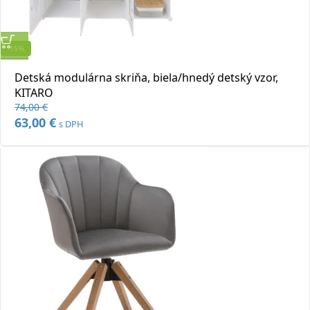
-15%
Rýchly náhľad
Detská modulárna skriňa, biela/hnedý detský vzor,
Pridať do obľúbených
KITARO
74,00
€
Pôvodná
63,00
€
Aktuálna
s DPH
cena
cena
bola:
je:
74,00 €.
63,00 €.