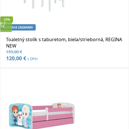
-25%
DOPRAVA ZADARMO
Rýchly náhľad
Toaletný stolík s taburetom, biela/strieborná, REGINA
Pridať do obľúbených
NEW
159,00
€
Pôvodná
120,00
€
Aktuálna
s DPH
cena
cena
bola:
je:
159,00 €.
120,00 €.