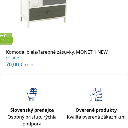
-29%
Rýchly náhľad
Komoda, biela/farebné zásuvky, MONET 1 NEW
Pridať do obľúbených
99,00
€
Pôvodná
70,00
€
Aktuálna
s DPH
cena
cena
bola:
je:
99,00 €.
70,00 €.
Slovenský predajca
Overené produkty
Osobný prístup, rýchla
Kvalita overená zákazníkmi
podpora