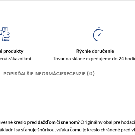
é produkty
Rýchle doručenie
rená zákazníkmi
Tovar na sklade expedujeme do 24 hodí
POPIS
ĎALŠIE INFORMÁCIE
RECENZIE (0)
ávesné kreslo pred
dažďom
či
snehom
? Originálny obal pre hoda
v základni sa sťahuje šnúrkou, vďaka čomu je kreslo chránené pred 