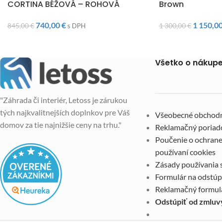
CORTINA BÉŽOVÁ – ROHOVÁ
Brown
740,00
€
1 150,0
845,00
€
1 300,00
€
s DPH
Všetko o nákup
"Záhrada či interiér, Letoss je zárukou
tých najkvalitnejších doplnkov pre Váš
Všeobecné obchod
domov za tie najnižšie ceny na trhu."
Reklamačný poriad
Poučenie o ochrane
používaní cookies
Zásady používania 
Formulár na odstúp
Reklamačný formul
Odstúpiť od zmluv