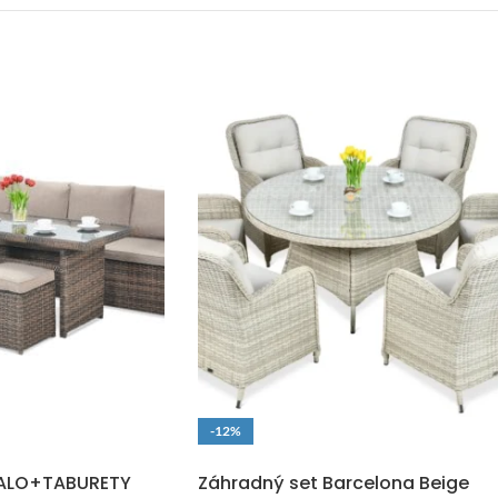
-12%
O
DOPRAVA ZADARMO
SALO+TABURETY
Záhradný set Barcelona Beige