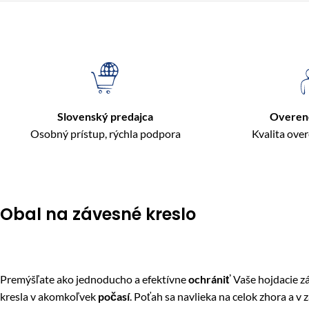
Slovenský predajca
Overen
Osobný prístup, rýchla podpora
Kvalita ove
Obal na závesné kreslo
Premýšľate ako jednoducho a efektívne
ochrániť
Vaše hojdacie z
kresla v akomkoľvek
počasí
. Poťah sa navlieka na celok zhora a 