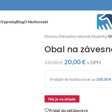
k
Výpredaj
Blog
O Nás
Kontakt
Domov
/
Záhradný nábytok
/
Doplnky
/
Ob
Obal na závesné
20,00
€
28,00
€
s DPH
Pridajte do košíka tovar za
100,00
€
Nie je na sklade
Pridať do obľúbených