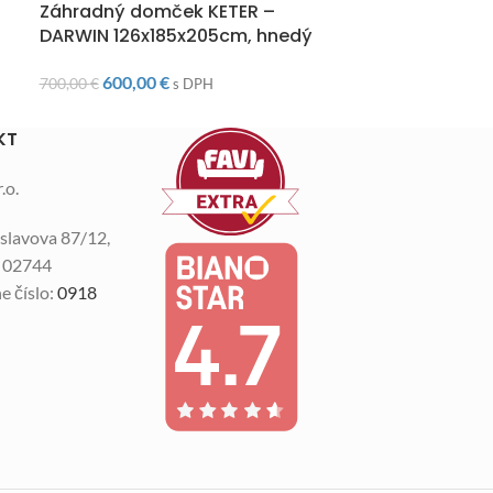
Záhradný domček KETER –
Záhradný se
DARWIN 126x185x205cm, hnedý
Brown
600,00
€
1 75
700,00
€
2 070,00
€
s DPH
KT
.o.
slavova 87/12,
n 02744
e číslo:
0918