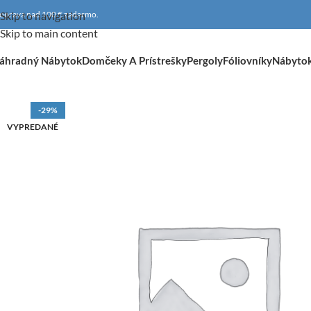
oprava nad 100 € zadarmo.
Skip to navigation
Skip to main content
áhradný Nábytok
Domčeky A Prístrešky
Pergoly
Fóliovníky
Nábyto
-29%
VYPREDANÉ