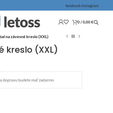
facebook
instagram
0
/
0,00
€
al na závesné kreslo (XXL)
 kreslo (XXL)
a dopravu budete mať zadarmo