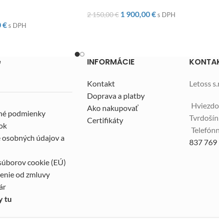
1 900,00
€
2 150,00
€
s DPH
0
€
s DPH
e
INFORMÁCIE
KONTA
Kontakt
Letoss s.r
Doprava a platby
Hviezdo
Ako nakupovať
né podmienky
Tvrdoší
Certifikáty
ok
Telefónn
 osobných údajov a
837 769
súborov cookie (EÚ)
enie od zmluvy
ár
y tu