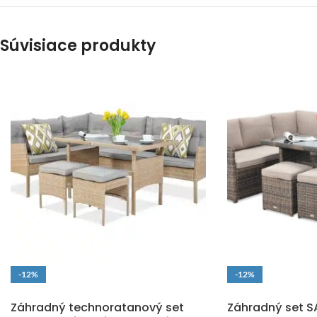
Súvisiace produkty
-12%
-12%
DOPRAVA ZADARMO
DOPRAVA ZADARM
Záhradný technoratanový set
Záhradný set 