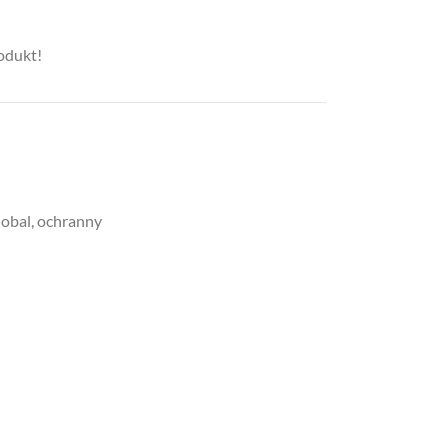
rodukt!
obal
,
ochranny