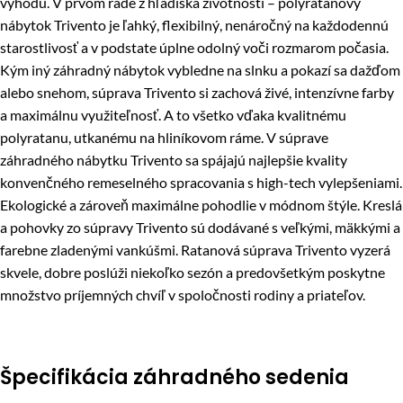
výhodu. V prvom rade z hľadiska životnosti – polyratanový
nábytok Trivento je ľahký, flexibilný, nenáročný na každodennú
starostlivosť a v podstate úplne odolný voči rozmarom počasia.
Kým iný záhradný nábytok vybledne na slnku a pokazí sa dažďom
alebo snehom, súprava Trivento si zachová živé, intenzívne farby
a maximálnu využiteľnosť. A to všetko vďaka kvalitnému
polyratanu, utkanému na hliníkovom ráme. V súprave
záhradného nábytku Trivento sa spájajú najlepšie kvality
konvenčného remeselného spracovania s high-tech vylepšeniami.
Ekologické a zároveň maximálne pohodlie v módnom štýle. Kreslá
a pohovky zo súpravy Trivento sú dodávané s veľkými, mäkkými a
farebne zladenými vankúšmi. Ratanová súprava Trivento vyzerá
skvele, dobre poslúži niekoľko sezón a predovšetkým poskytne
množstvo príjemných chvíľ v spoločnosti rodiny a priateľov.
Špecifikácia záhradného sedenia