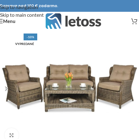
Doprava nad 100 € zadarmo.
Skip to navigation
Skip to main content
Menu
-10%
VYPREDANÉ
DOPRAVA ZADARMO
Click to enlarge