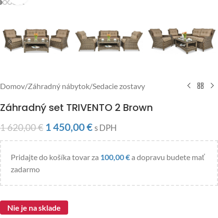
Domov
/
Záhradný nábytok
/
Sedacie zostavy
Záhradný set TRIVENTO 2 Brown
1 450,00
€
1 620,00
€
s DPH
Pridajte do košíka tovar za
100,00
€
a dopravu budete mať
zadarmo
Nie je na sklade