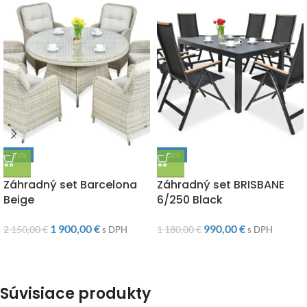
-12%
-16%
DOPRAVA ZADARMO
DOPRAVA ZADARMO
Záhradný set Barcelona
Záhradný set BRISBANE
Beige
6/250 Black
1 900,00
€
990,00
€
2 150,00
€
1 180,00
€
s DPH
s DPH
Súvisiace produkty