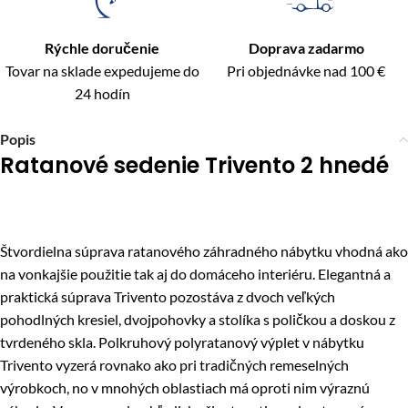
Rýchle doručenie
Doprava zadarmo
Tovar na sklade expedujeme do
Pri objednávke nad 100 €
24 hodín
Popis
Ratanové sedenie Trivento 2 hnedé
Štvordielna súprava ratanového záhradného nábytku vhodná ako
na vonkajšie použitie tak aj do domáceho interiéru. Elegantná a
praktická súprava Trivento pozostáva z dvoch veľkých
pohodlných kresiel, dvojpohovky a stolíka s poličkou a doskou z
tvrdeného skla. Polkruhový polyratanový výplet v nábytku
Trivento vyzerá rovnako ako pri tradičných remeselných
výrobkoch, no v mnohých oblastiach má oproti nim výraznú