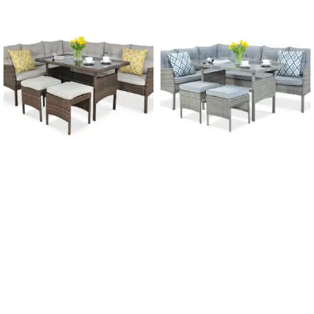
-12%
-12%
DOPRAVA ZADARMO
DOPRAVA ZADARMO
Záhradný
Záhradný
technoratanový set
technoratanový set
CORTINA HNEDÁ –
CORTINA ŠEDÁ – ROHOVÁ
ROHOVÁ
740,00
€
845,00
€
s DPH
740,00
€
845,00
€
s DPH