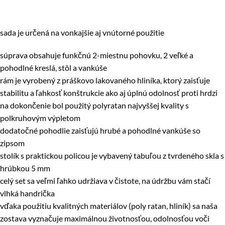
sada je určená na vonkajšie aj vnútorné použitie
súprava obsahuje funkčnú 2-miestnu pohovku, 2 veľké a
pohodlné kreslá, stôl a vankúše
rám je vyrobený z práškovo lakovaného hliníka, ktorý zaisťuje
stabilitu a ľahkosť konštrukcie ako aj úplnú odolnosť proti hrdzi
na dokončenie bol použitý polyratan najvyššej kvality s
polkruhovým výpletom
dodatočné pohodlie zaisťujú hrubé a pohodlné vankúše so
zipsom
stolík s praktickou policou je vybavený tabuľou z tvrdeného skla s
hrúbkou 5 mm
celý set sa veľmi ľahko udržiava v čistote, na údržbu vám stačí
vlhká handrička
vďaka použitiu kvalitných materiálov (poly ratan, hliník) sa naša
zostava vyznačuje maximálnou životnosťou, odolnosťou voči