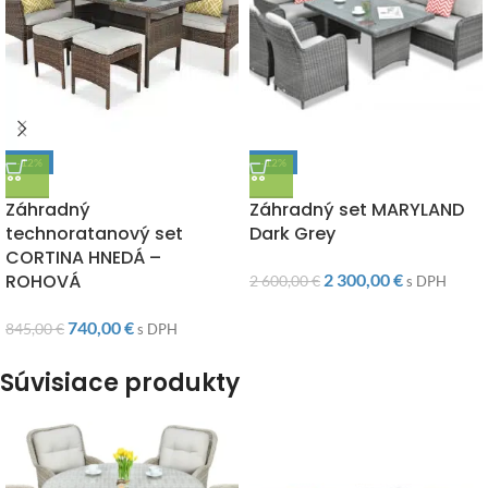
-12%
-12%
DOPRAVA ZADARMO
DOPRAVA ZADARMO
Záhradný
Záhradný set MARYLAND
technoratanový set
Dark Grey
CORTINA HNEDÁ –
ROHOVÁ
2 300,00
€
2 600,00
€
s DPH
740,00
€
845,00
€
s DPH
Súvisiace produkty