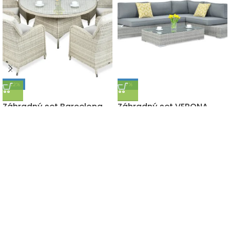
-12%
-7%
DOPRAVA ZADARMO
DOPRAVA ZADARMO
Záhradný set Barcelona
Záhradný set VERONA
Beige
Stone Grey
1 900,00
€
1 350,00
€
2 150,00
€
1 450,00
€
s DPH
s DPH