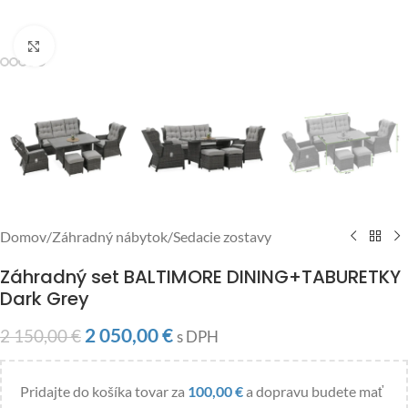
Click to enlarge
Domov
/
Záhradný nábytok
/
Sedacie zostavy
Záhradný set BALTIMORE DINING+TABURETKY
Dark Grey
2 050,00
€
2 150,00
€
s DPH
Pridajte do košíka tovar za
100,00
€
a dopravu budete mať