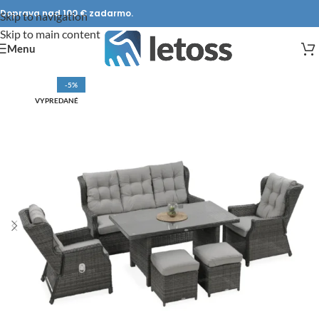
Doprava nad 100 € zadarmo.
Skip to navigation
Skip to main content
Menu
-5%
VYPREDANÉ
DOPRAVA ZADARMO