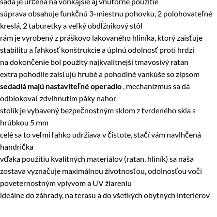
sada je určená na vonkajšie aj vnútorné použitie
súprava obsahuje funkčnú 3-miestnu pohovku, 2 polohovateľné
kreslá, 2 taburetky a veľký obdĺžnikový stôl
rám je vyrobený z práškovo lakovaného hliníka, ktorý zaisťuje
stabilitu a ľahkosť konštrukcie a úplnú odolnosť proti hrdzi
na dokončenie bol použitý najkvalitnejší tmavosivý ratan
extra pohodlie zaisťujú hrubé a pohodlné vankúše so zipsom
sedadlá majú nastaviteľné operadlo
, mechanizmus sa dá
odblokovať zdvihnutím páky nahor
stolík je vybavený bezpečnostným sklom z tvrdeného skla s
hrúbkou 5 mm
celé sa to veľmi ľahko udržiava v čistote, stačí vám navlhčená
handrička
vďaka použitiu kvalitných materiálov (ratan, hliník) sa naša
zostava vyznačuje maximálnou životnosťou, odolnosťou voči
poveternostným vplyvom a UV žiareniu
ideálne do záhrady, na terasu a do všetkých obytných interiérov