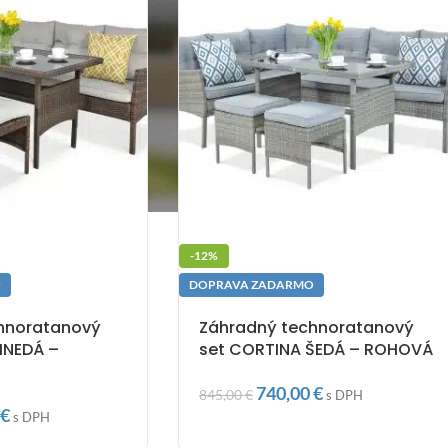
-12%
O
DOPRAVA ZADARMO
hnoratanový
Záhradný technoratanový
HNEDÁ –
set CORTINA ŠEDÁ – ROHOVÁ
740,00
€
845,00
€
s DPH
€
s DPH