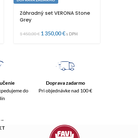
Záhradný set VERONA Stone
Grey
1 350,00
€
1 450,00
€
s DPH
ručenie
Doprava zadarmo
expedujeme do
Pri objednávke nad 100 €
dín
→
KT