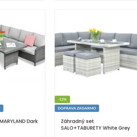
-12%
O
DOPRAVA ZADARMO
 MARYLAND Dark
Záhradný set
SALO+TABURETY White Grey