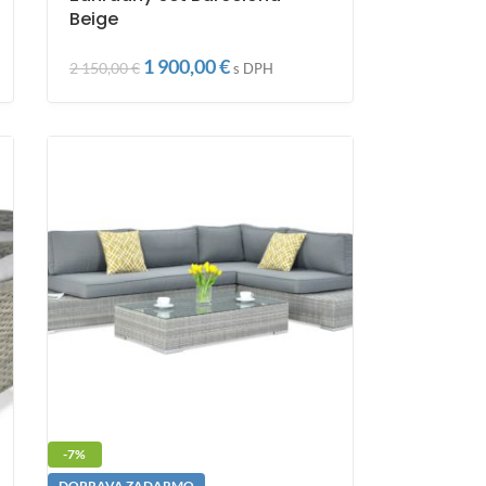
Beige
1 900,00
€
2 150,00
€
s DPH
-7%
DOPRAVA ZADARMO