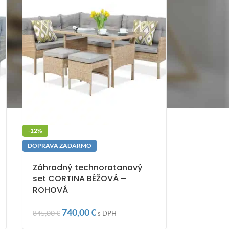
-12%
DOPRAVA ZADARMO
Záhradný technoratanový
set CORTINA BÉŽOVÁ –
ROHOVÁ
740,00
€
845,00
€
s DPH