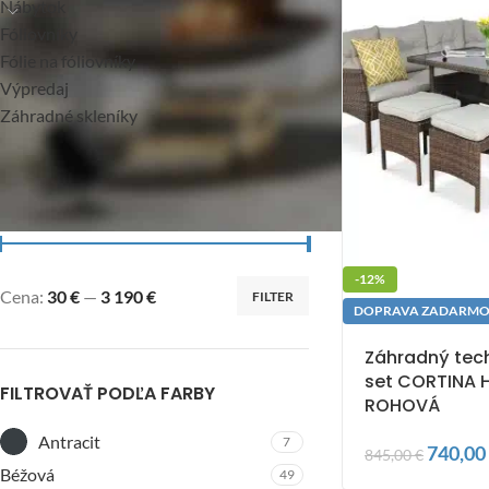
Nábytok
Fóliovníky
Fólie na fóliovníky
Výpredaj
Záhradné skleníky
FILTROVAŤ PODĽA CENY
-12%
Cena:
30 €
—
3 190 €
FILTER
DOPRAVA ZADARM
Záhradný tec
set CORTINA 
FILTROVAŤ PODĽA FARBY
ROHOVÁ
Antracit
7
740,00
845,00
€
Béžová
49