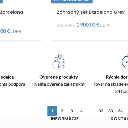
 Barcelona
Záhradný set Barcelona Grey
1 900,00
€
2 150,00
€
s DPH
,00
€
s DPH
redajca
Overené produkty
Rýchle do
ýchla podpora
Kvalita overená zákazníkmi
Tovar na sklade 
24 ho
1
2
3
4
…
32
33
34
e
INFORMÁCIE
KONTA