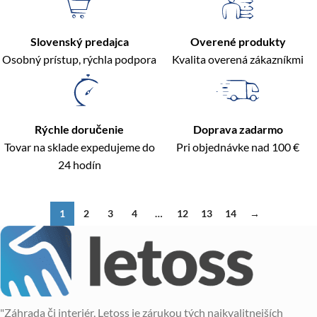
Slovenský predajca
Overené produkty
Osobný prístup, rýchla podpora
Kvalita overená zákazníkmi
Rýchle doručenie
Doprava zadarmo
Tovar na sklade expedujeme do
Pri objednávke nad 100 €
24 hodín
1
2
3
4
…
12
13
14
→
"Záhrada či interiér, Letoss je zárukou tých najkvalitnejších