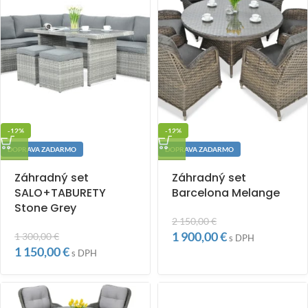
-12%
-12%
DOPRAVA ZADARMO
DOPRAVA ZADARMO
Záhradný set
Záhradný set
SALO+TABURETY
Barcelona Melange
Stone Grey
2 150,00
€
1 900,00
€
1 300,00
€
s DPH
1 150,00
€
s DPH