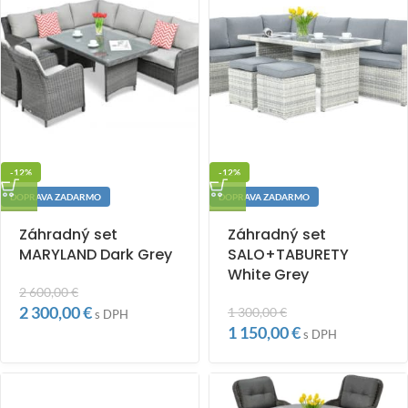
-12%
-12%
DOPRAVA ZADARMO
DOPRAVA ZADARMO
Záhradný set
Záhradný set
MARYLAND Dark Grey
SALO+TABURETY
White Grey
2 600,00
€
2 300,00
€
1 300,00
€
s DPH
1 150,00
€
s DPH