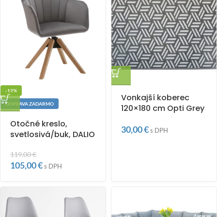
-12%
Vonkajší koberec
DOPRAVA ZADARMO
120×180 cm Opti Grey
Otočné kreslo,
30,00
€
s DPH
svetlosivá/buk, DALIO
119,00
€
105,00
€
s DPH