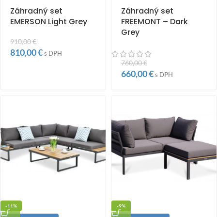
Záhradný set
Záhradný set
EMERSON Light Grey
FREEMONT – Dark
Grey
910,00
€
810,00
€
s DPH
760,00
€
660,00
€
s DPH
-11%
-9%