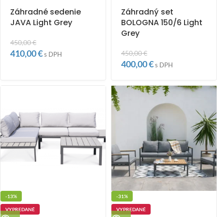
Záhradné sedenie
Záhradný set
JAVA Light Grey
BOLOGNA 150/6 Light
Grey
450,00
€
410,00
€
450,00
€
s DPH
400,00
€
s DPH
-13%
-31%
VYPREDANÉ
VYPREDANÉ