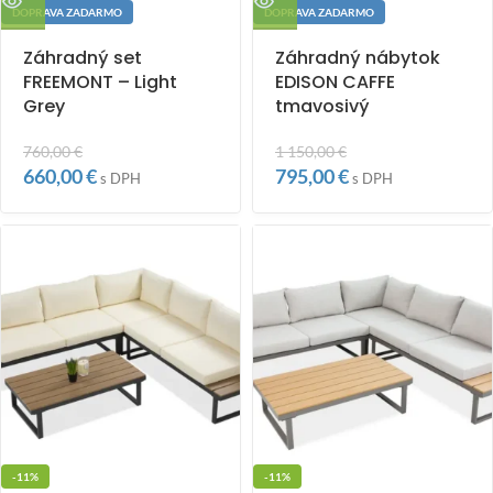
DOPRAVA ZADARMO
DOPRAVA ZADARMO
Záhradný set
Záhradný nábytok
FREEMONT – Light
EDISON CAFFE
Grey
tmavosivý
760,00
€
1 150,00
€
660,00
€
795,00
€
s DPH
s DPH
-11%
-11%