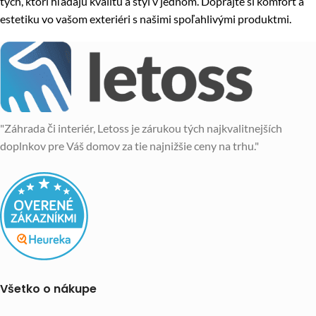
tých, ktorí hľadajú kvalitu a štýl v jednom. Doprajte si komfort a
estetiku vo vašom exteriéri s našimi spoľahlivými produktmi.
"Záhrada či interiér, Letoss je zárukou tých najkvalitnejších
doplnkov pre Váš domov za tie najnižšie ceny na trhu."
Všetko o nákupe