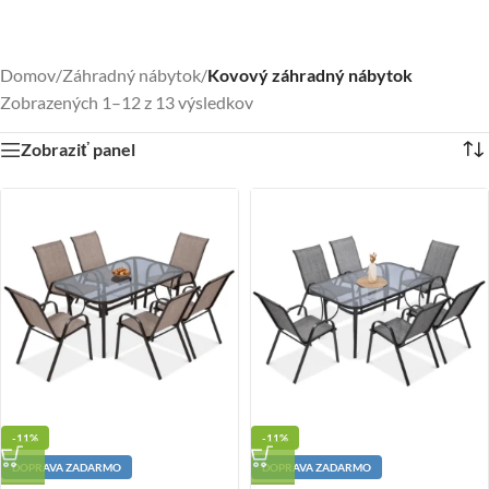
Domov
/
Záhradný nábytok
/
Kovový záhradný nábytok
Zobrazených 1–12 z 13 výsledkov
Zobraziť panel
-11%
-11%
DOPRAVA ZADARMO
DOPRAVA ZADARMO