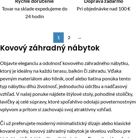
Rýchle doručenie
Doprava zadarmo
Tovar na sklade expedujeme do
Pri objednávke nad 100 €
24 hodín
1
2
→
Kovový záhradný nábytok
Objavte eleganciu a odolnosť kovového záhradného nábytku,
ktorý je ideálny na každú terasu, balkón či záhradu. Vďaka
pevným materiálom ako hliník, oceľ alebo liatina ponúka tento
typ nábytku dlhú životnosť, jednoduchú údržbu a nadčasový
vzhľad. V našej ponuke nájdete štýlové stoly, pohodlné stoličky,
lavičky aj celé súpravy, ktoré spoľahlivo odolajú poveternostným
vplyvom a pritom si zachovajú svoj atraktívny vzhľad.
Či už preferujete moderný minimalistický dizajn alebo klasické
kované prvky, kovový záhradný nábytok je skvelou voľbou pre