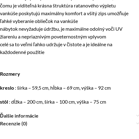
čomu je viditeľná krásna štruktúra ratanového výpletu
vankúše poskytujú maximálny komfort a všitý zips umožňuje
ľahké vyberanie obliečok na vankúše
nábytok nevyžaduje údržbu, je maximálne odolný voči UV
žiareniu a nepriaznivým poveternostným vplyvom
celé sa to veľmi ľahko udržuje v čistote a je ideálne na
každodenné použitie
Rozmery
kreslo
: šírka – 59,5 cm, hĺbka – 69 cm, výška – 92 cm
stôl
: dĺžka – 200 cm, šírka – 100 cm, výška – 75 cm
Ďalšie informácie
Recenzie (0)