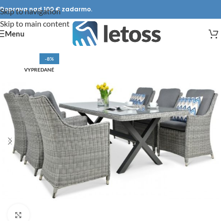
Doprava nad 100 € zadarmo.
Skip to navigation
Skip to main content
Menu
-8%
VYPREDANÉ
DOPRAVA ZADARMO
Click to enlarge