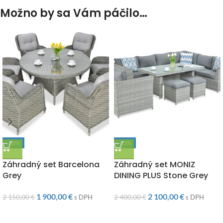
Možno by sa Vám páčilo…
-12%
-13%
DOPRAVA ZADARMO
DOPRAVA ZADARMO
Záhradný set Barcelona
Záhradný set MONIZ
Grey
DINING PLUS Stone Grey
1 900,00
€
2 100,00
€
2 150,00
€
2 400,00
€
s DPH
s DPH