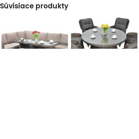
Súvisiace produkty
-12%
-12%
DOPRAVA ZADARMO
DOPRAVA ZADARMO
Záhradný set
Záhradný set Barcelona
SALO+TABURETY Brown
Melange
1 150,00
€
1 900,00
€
1 300,00
€
2 150,00
€
s DPH
s DPH