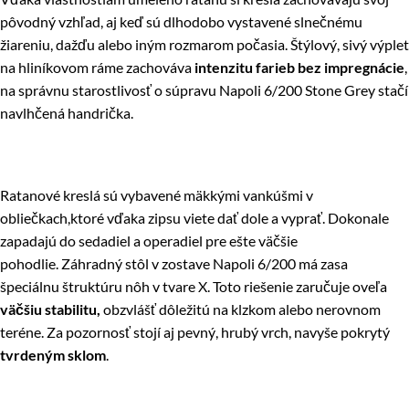
pôvodný vzhľad, aj keď sú dlhodobo vystavené slnečnému
žiareniu, dažďu alebo iným rozmarom počasia. Štýlový, sivý výplet
na hliníkovom ráme zachováva
intenzitu farieb bez impregnácie
,
na správnu starostlivosť o súpravu Napoli 6/200 Stone Grey stačí
navlhčená handrička.
Ratanové kreslá sú vybavené mäkkými vankúšmi v
obliečkach,ktoré vďaka zipsu viete dať dole a vyprať. Dokonale
zapadajú do sedadiel a operadiel pre ešte väčšie
pohodlie. Záhradný stôl v zostave Napoli 6/200 má zasa
špeciálnu štruktúru nôh v tvare X. Toto riešenie zaručuje oveľa
väčšiu stabilitu,
obzvlášť dôležitú na klzkom alebo nerovnom
teréne. Za pozornosť stojí aj pevný, hrubý vrch, navyše pokrytý
tvrdeným sklom
.