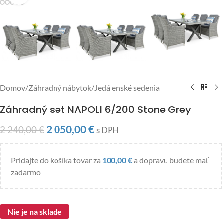
Domov
/
Záhradný nábytok
/
Jedálenské sedenia
Záhradný set NAPOLI 6/200 Stone Grey
2 050,00
€
2 240,00
€
s DPH
Pridajte do košíka tovar za
100,00
€
a dopravu budete mať
zadarmo
Nie je na sklade