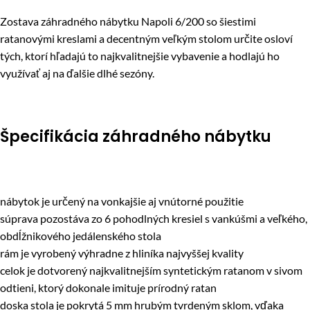
Zostava záhradného nábytku Napoli 6/200 so šiestimi
ratanovými kreslami a decentným veľkým stolom určite osloví
tých, ktorí hľadajú to najkvalitnejšie vybavenie a hodlajú ho
využívať aj na ďalšie dlhé sezóny.
Špecifikácia záhradného nábytku
nábytok je určený na vonkajšie aj vnútorné použitie
súprava pozostáva zo 6 pohodlných kresiel s vankúšmi a veľkého,
obdĺžnikového jedálenského stola
rám je vyrobený výhradne z hliníka najvyššej kvality
celok je dotvorený najkvalitnejším syntetickým ratanom v sivom
odtieni, ktorý dokonale imituje prírodný ratan
doska stola je pokrytá 5 mm hrubým tvrdeným sklom, vďaka