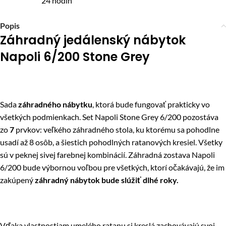
24 hodín
Popis
Záhradný jedálenský nábytok
Napoli 6/200 Stone Grey
Sada
záhradného nábytku
, ktorá bude fungovať prakticky vo
všetkých podmienkach. Set Napoli Stone Grey 6/200 pozostáva
zo
7
prvkov: veľkého záhradného stola, ku ktorému sa pohodlne
usadí až 8 osôb, a šiestich pohodlných ratanových kresiel. Všetky
sú v peknej sivej farebnej kombinácií. Záhradná zostava Napoli
6/200 bude výbornou voľbou pre všetkých, ktorí očakávajú, že im
zakúpený
záhradný nábytok bude slúžiť dlhé roky.
Vďaka vlastnostiam umelého ratanu si kreslá zachovávajú svoj