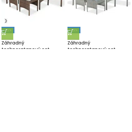
-12%
-12%
DOPRAVA ZADARMO
DOPRAVA ZADARMO
Záhradný
Záhradný
technoratanový set
technoratanový set
CORTINA HNEDÁ –
CORTINA ŠEDÁ – ROHOVÁ
ROHOVÁ
740,00
€
845,00
€
s DPH
740,00
€
845,00
€
s DPH
"Záhrada či interiér, Letoss je zárukou tých najkvalitnejších
doplnkov pre Váš domov za tie najnižšie ceny na trhu."