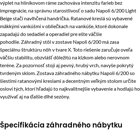
výplet na hliníkovom ráme zachováva intenzitu farieb bez
impregnácie, na správnu starostlivosť o sadu Napoli 6/200 Light
Beige stačí navlhčená handrička. Ratanové kreslá sú vybavené
mäkkými vankúšmi v obliečkach na vankúše, ktoré dokonale
zapadajú do sedadiel a operadiel pre ešte väčšie
pohodlie. Záhradný stôl v zostave Napoli 6/200 má zasa
špeciálnu štruktúru nôh v tvare X. Toto riešenie zaručuje oveľa
väčšiu stabilitu, obzvlášť dôležitú na klzkom alebo nerovnom
teréne. Za pozornosť stojí aj pevný, hrubý vrch, navyše pokrytý
tvrdeným sklom. Zostava záhradného nábytku Napoli 6/200 so
šiestimi ratanovými kreslami a decentným veľkým stolom určite
osloví tých, ktorí hľadajú to najkvalitnejšie vybavenie a hodlajú ho
využívať aj na ďalšie dlhé sezóny.
Špecifikácia záhradného nábytku