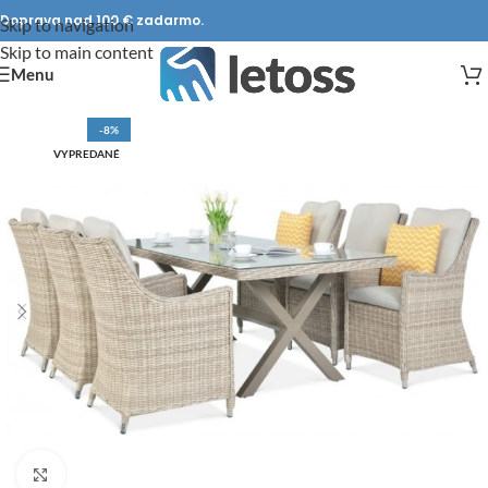
Doprava nad 100 € zadarmo.
Skip to navigation
Skip to main content
Menu
-8%
VYPREDANÉ
DOPRAVA ZADARMO
Click to enlarge