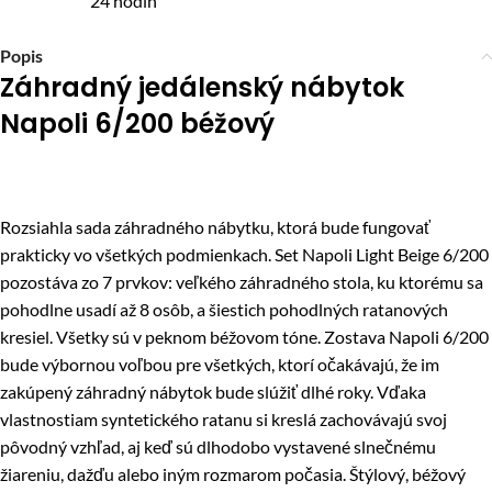
24 hodín
Popis
Záhradný jedálenský nábytok
Napoli 6/200 béžový
Rozsiahla sada záhradného nábytku, ktorá bude fungovať
prakticky vo všetkých podmienkach. Set Napoli Light Beige 6/200
pozostáva zo 7 prvkov: veľkého záhradného stola, ku ktorému sa
pohodlne usadí až 8 osôb, a šiestich pohodlných ratanových
kresiel. Všetky sú v peknom béžovom tóne. Zostava Napoli 6/200
bude výbornou voľbou pre všetkých, ktorí očakávajú, že im
zakúpený záhradný nábytok bude slúžiť dlhé roky. Vďaka
vlastnostiam syntetického ratanu si kreslá zachovávajú svoj
pôvodný vzhľad, aj keď sú dlhodobo vystavené slnečnému
žiareniu, dažďu alebo iným rozmarom počasia. Štýlový, béžový