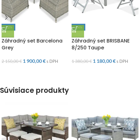
-12%
-14%
DOPRAVA ZADARMO
DOPRAVA ZADARMO
Záhradný set Barcelona
Záhradný set BRISBANE
Grey
8/250 Taupe
1 900,00
€
1 180,00
€
2 150,00
€
1 380,00
€
s DPH
s DPH
Súvisiace produkty