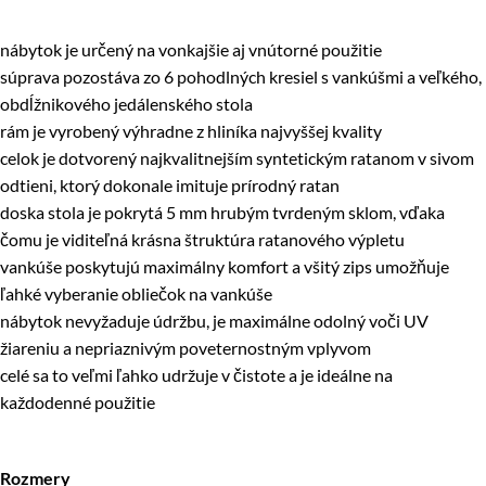
nábytok je určený na vonkajšie aj vnútorné použitie
súprava pozostáva zo 6 pohodlných kresiel s vankúšmi a veľkého,
obdĺžnikového jedálenského stola
rám je vyrobený výhradne z hliníka najvyššej kvality
celok je dotvorený najkvalitnejším syntetickým ratanom v sivom
odtieni, ktorý dokonale imituje prírodný ratan
doska stola je pokrytá 5 mm hrubým tvrdeným sklom, vďaka
čomu je viditeľná krásna štruktúra ratanového výpletu
vankúše poskytujú maximálny komfort a všitý zips umožňuje
ľahké vyberanie obliečok na vankúše
nábytok nevyžaduje údržbu, je maximálne odolný voči UV
žiareniu a nepriaznivým poveternostným vplyvom
celé sa to veľmi ľahko udržuje v čistote a je ideálne na
každodenné použitie
Rozmery