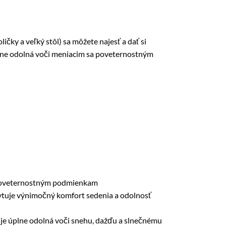
ky a veľký stôl) sa môžete najesť a dať si
álne odolná voči meniacim sa poveternostným
ým poveternostným podmienkam
kytuje výnimočný komfort sedenia a odolnosť
 je úplne odolná voči snehu, dažďu a slnečnému