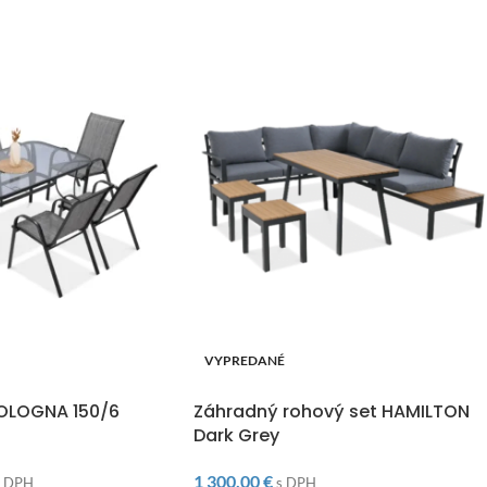
VYPREDANÉ
O
DOPRAVA ZADARMO
BOLOGNA 150/6
Záhradný rohový set HAMILTON
Dark Grey
1 300,00
€
s DPH
s DPH