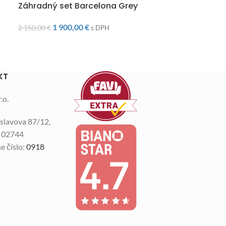
Záhradný set Barcelona Grey
DOPRAVA ZAD
Záhradný se
1 900,00
€
2 150,00
€
Beige
s DPH
1 75
2 070,00
€
KT
.o.
slavova 87/12,
n 02744
e číslo:
0918