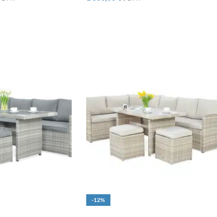
-12%
O
DOPRAVA ZADARMO