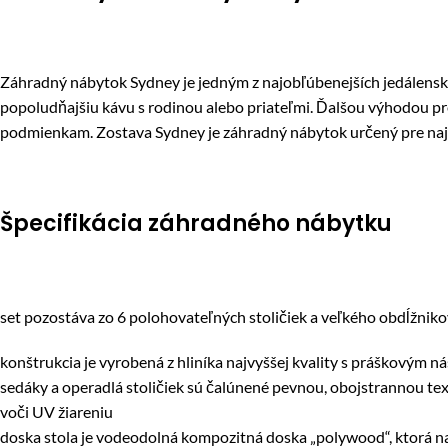
Záhradný nábytok Sydney je jedným z najobľúbenejších jedálenský
popoludňajšiu kávu s rodinou alebo priateľmi. Ďalšou výhodou pr
podmienkam. Zostava Sydney je záhradný nábytok určený pre najn
Špecifikácia záhradného nábytku
set pozostáva zo 6 polohovateľných stoličiek a veľkého obdĺžniko
konštrukcia je vyrobená z hliníka najvyššej kvality s práškový
sedáky a operadlá stoličiek sú čalúnené pevnou, obojstrannou te
voči UV žiareniu
doska stola je vodeodolná kompozitná doska „polywood“, ktorá na 