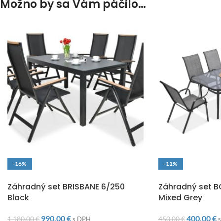
Možno by sa Vám páčilo…
-16%
-11%
DOPRAVA ZADARMO
DOPRAVA ZADARM
Záhradný set BRISBANE 6/250
Záhradný set 
Black
Mixed Grey
990,00
€
400,00
€
1 180,00
€
450,00
€
s DPH