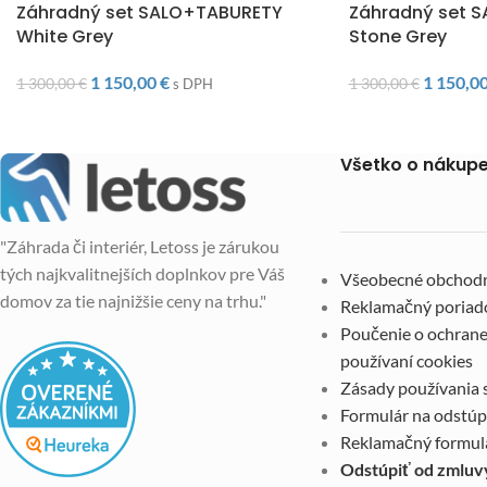
Záhradný set SALO+TABURETY
Záhradný set 
White Grey
Stone Grey
1 150,00
€
1 150,0
1 300,00
€
1 300,00
€
s DPH
Všetko o nákup
"Záhrada či interiér, Letoss je zárukou
tých najkvalitnejších doplnkov pre Váš
Všeobecné obchod
domov za tie najnižšie ceny na trhu."
Reklamačný poriad
Poučenie o ochrane
používaní cookies
Zásady používania 
Formulár na odstúp
Reklamačný formul
Odstúpiť od zmluv