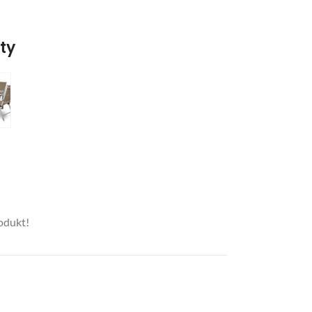
nty
rodukt!