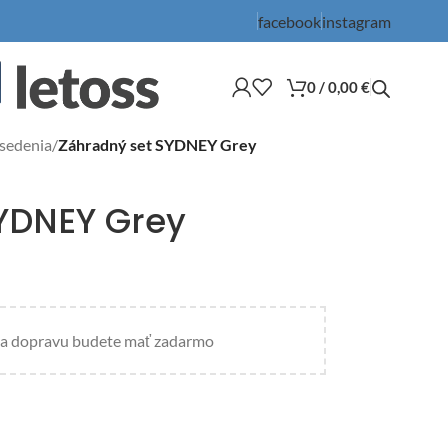
facebook
instagram
0
/
0,00
€
 sedenia
/
Záhradný set SYDNEY Grey
YDNEY Grey
a dopravu budete mať zadarmo