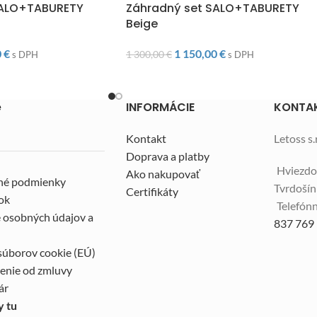
SALO+TABURETY
Záhradný set SALO+TABURETY
Beige
0
€
1 150,00
€
1 300,00
€
s DPH
s DPH
e
INFORMÁCIE
KONTA
Kontakt
Letoss s.r
Doprava a platby
Hviezdo
Ako nakupovať
né podmienky
Tvrdoší
Certifikáty
ok
Telefónn
 osobných údajov a
837 769
súborov cookie (EÚ)
enie od zmluvy
ár
y tu