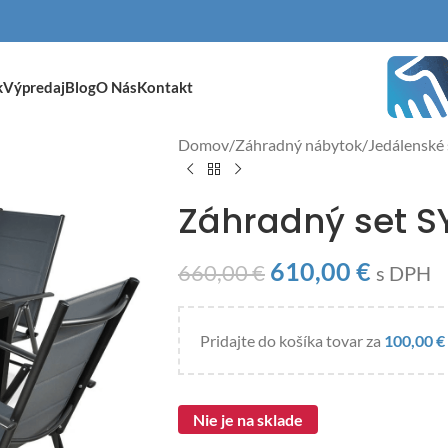
k
Výpredaj
Blog
O Nás
Kontakt
Domov
/
Záhradný nábytok
/
Jedálenské
Záhradný set S
610,00
€
660,00
€
s DPH
Pridajte do košíka tovar za
100,00
€
Nie je na sklade