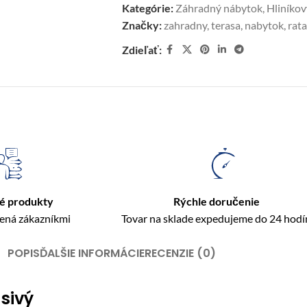
Kategórie:
Záhradný nábytok
,
Hliníko
Značky:
zahradny
,
terasa
,
nabytok
,
rat
Zdieľať:
é produkty
Rýchle doručenie
rená zákazníkmi
Tovar na sklade expedujeme do 24 hodí
POPIS
ĎALŠIE INFORMÁCIE
RECENZIE (0)
sivý