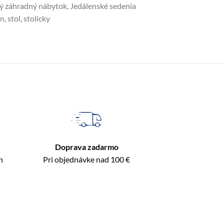
vý záhradný nábytok
,
Jedálenské sedenia
an
,
stol
,
stolicky
Doprava zadarmo
n
Pri objednávke nad 100 €