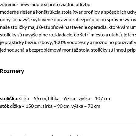
žiareniu- nevyžaduje si preto žiadnu údržbu
moderne riešená konštrukcia stola (tvar profilov a spôsob ich uc
nohy sú navyše vybavené úpravou zabezpečujúcou správne vyrov
naše stoličky majú 8-stupňové nastavenie operadla, ktoré vám umo
stoličky sú navyše plne rozkladacie, čo šetrí miesto a uľahčuje ich
je prakticky bezúdržbový, 100% vodotesný a možno ho používať v
jednoduchá a bezproblémová montáž stola, stoličky sú ihneď prip
Rozmery
stolička:
šírka – 56 cm, hĺbka – 67 cm, výška – 107 cm
stôl:
dĺžka – 150 cm, šírka – 90 cm, výška – 72 cm