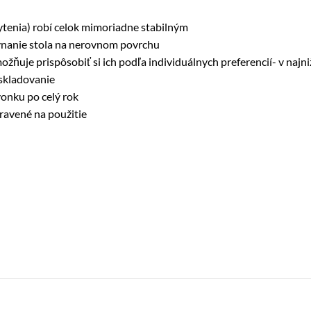
hytenia) robí celok mimoriadne stabilným
nanie stola na nerovnom povrchu
žňuje prispôsobiť si ich podľa individuálnych preferencií- v najn
 skladovanie
onku po celý rok
ravené na použitie