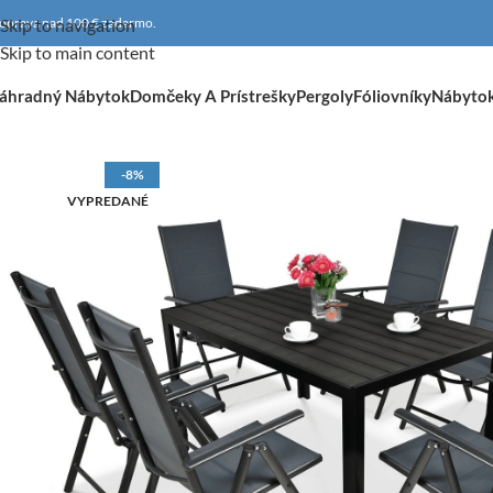
oprava nad 100 € zadarmo.
Skip to navigation
Skip to main content
áhradný Nábytok
Domčeky A Prístrešky
Pergoly
Fóliovníky
Nábyto
-8%
VYPREDANÉ
DOPRAVA ZADARMO