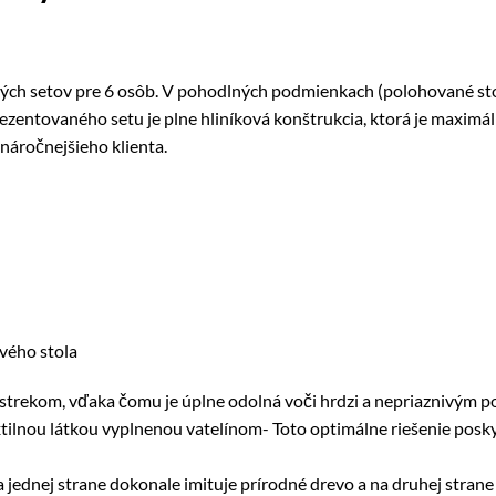
ch setov pre 6 osôb. V pohodlných podmienkach (polohované stolič
ezentovaného setu je plne hliníková konštrukcia, ktorá je maxim
áročnejšieho klienta.
vého stola
m nástrekom, vďaka čomu je úplne odolná voči hrdzi a nepriazniv
xtilnou látkou vyplnenou vatelínom- Toto optimálne riešenie pos
jednej strane dokonale imituje prírodné drevo a na druhej strane