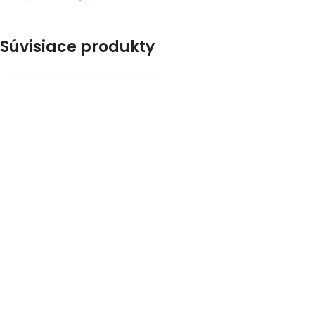
Súvisiace produkty
-12%
-12%
DOPRAVA ZADARMO
DOPRAVA ZADARMO
Záhradný
Záhradný
technoratanový set
technoratanový set
CORTINA HNEDÁ –
CORTINA BÉŽOVÁ –
ROHOVÁ
ROHOVÁ