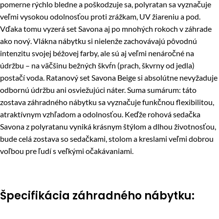
pomerne rýchlo bledne a poškodzuje sa, polyratan sa vyznačuje
veľmi vysokou odolnosťou proti zrážkam, UV žiareniu a pod.
Vďaka tomu vyzerá set Savona aj po mnohých rokoch v záhrade
ako nový. Vlákna nábytku si nielenže zachovávajú pôvodnú
intenzitu svojej béžovej farby, ale sú aj veľmi nenáročné na
údržbu – na väčšinu bežných škvŕn (prach, škvrny od jedla)
postačí voda. Ratanový set Savona Beige si absolútne nevyžaduje
odbornú údržbu ani osviežujúci náter. Suma sumárum: táto
zostava záhradného nábytku sa vyznačuje funkčnou flexibilitou,
atraktívnym vzhľadom a odolnosťou. Keďže rohová sedačka
Savona z polyratanu vyniká krásnym štýlom a dlhou životnosťou,
bude celá zostava so sedačkami, stolom a kreslami veľmi dobrou
voľbou pre ľudí s veľkými očakávaniami.
Špecifikácia záhradného nábytku: