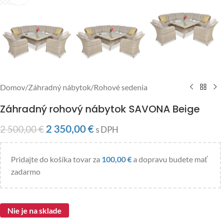
Domov
/
Záhradný nábytok
/
Rohové sedenia
Záhradný rohový nábytok SAVONA Beige
2 350,00
€
2 500,00
€
s DPH
Pridajte do košíka tovar za
100,00
€
a dopravu budete mať
zadarmo
Nie je na sklade