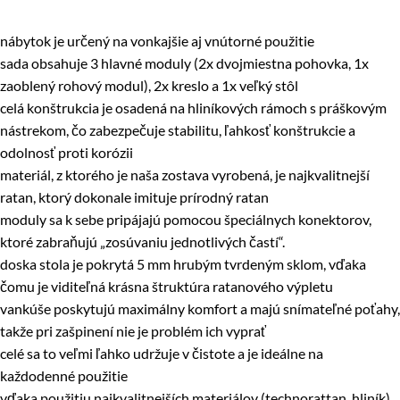
nábytok je určený na vonkajšie aj vnútorné použitie
sada obsahuje 3 hlavné moduly (2x dvojmiestna pohovka, 1x
zaoblený rohový modul), 2x kreslo a 1x veľký stôl
celá konštrukcia je osadená na hliníkových rámoch s práškovým
nástrekom, čo zabezpečuje stabilitu, ľahkosť konštrukcie a
odolnosť proti korózii
materiál, z ktorého je naša zostava vyrobená, je najkvalitnejší
ratan, ktorý dokonale imituje prírodný ratan
moduly sa k sebe pripájajú pomocou špeciálnych konektorov,
ktoré zabraňujú „zosúvaniu jednotlivých častí“.
doska stola je pokrytá 5 mm hrubým tvrdeným sklom, vďaka
čomu je viditeľná krásna štruktúra ratanového výpletu
vankúše poskytujú maximálny komfort a majú snímateľné poťahy,
takže pri zašpinení nie je problém ich vyprať
celé sa to veľmi ľahko udržuje v čistote a je ideálne na
každodenné použitie
vďaka použitiu najkvalitnejších materiálov (technorattan, hliník)