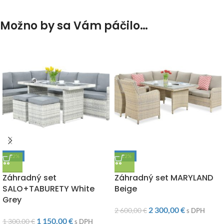
Možno by sa Vám páčilo…
-12%
-12%
DOPRAVA ZADARMO
DOPRAVA ZADARMO
Záhradný set
Záhradný set MARYLAND
SALO+TABURETY White
Beige
Grey
2 300,00
€
2 600,00
€
s DPH
1 150,00
€
1 300,00
€
s DPH