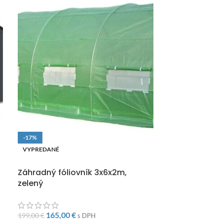
-17%
-9%
VYPREDANÉ
VYPREDANÉ
DOPRAVA ZADARMO
DOPRAVA ZAD
Záhradný fóliovník 3x6x2m,
Záhradný fól
zelený
3x8x2m,2xdve
165,00
€
245,0
199,00
€
270,00
€
s DPH