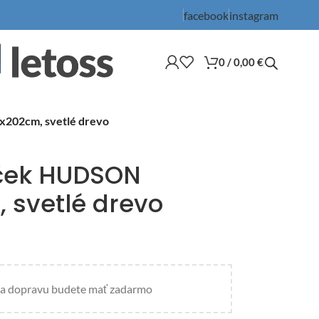
facebook
instagram
0
/
0,00
€
202cm, svetlé drevo
ček HUDSON
 svetlé drevo
a dopravu budete mať zadarmo