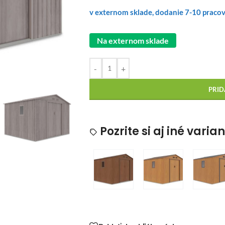
v externom sklade, dodanie 7-10 praco
Na externom sklade
-
+
PRID
Pozrite si aj iné varia