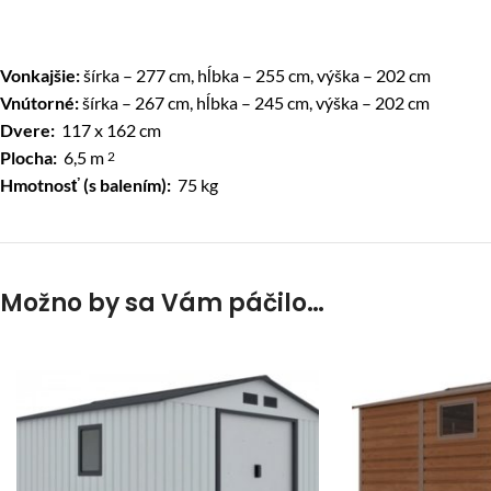
Vonkajšie:
šírka – 277 cm, hĺbka – 255 cm, výška – 202 cm
Vnútorné:
šírka – 267 cm, hĺbka – 245 cm, výška – 202 cm
Dvere:
117 x 162 cm
Plocha:
6,5 m
2
Hmotnosť (s balením):
75 kg
Možno by sa Vám páčilo…