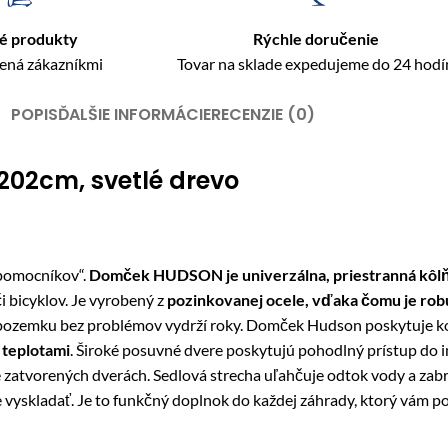
é produkty
Rýchle doručenie
rená zákazníkmi
Tovar na sklade expedujeme do 24 hodí
POPIS
ĎALŠIE INFORMÁCIE
RECENZIE (0)
02cm, svetlé drevo
„pomocníkov“.
Domček HUDSON je univerzálna, priestranná kôlň
i bicyklov. Je vyrobený z
pozinkovanej ocele, vďaka čomu je rob
 či pozemku bez problémov vydrží roky. Domček Hudson poskytuje k
 teplotami
. Široké posuvné dvere poskytujú pohodlný prístup do i
ne zatvorených dverách. Sedlová strecha uľahčuje odtok vody a za
e vyskladať. Je to funkčný doplnok do každej záhrady, ktorý vám 