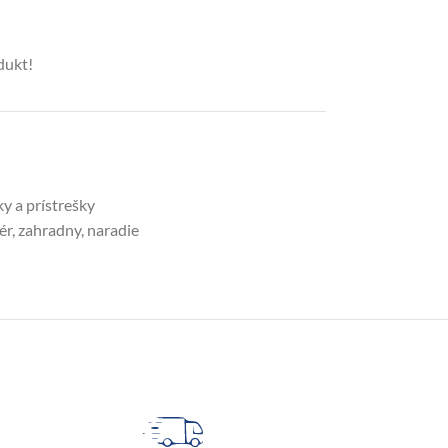
dukt!
 a prístrešky
ér
,
zahradny
,
naradie