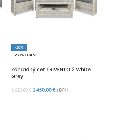
-10%
VYPREDANÉ
VYPREDANÉ
DOPRAVA ZAD
Záhradný do
DOPRAVA ZADARMO
DARWIN 190x1
Záhradný set TRIVENTO 2 White
Grey
1 200,00
€
s DP
1 450,00
€
1 620,00
€
s DPH