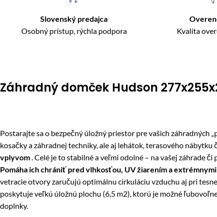
Slovenský predajca
Overen
Osobný prístup, rýchla podpora
Kvalita ove
Záhradný domček Hudson 277x255x2
Postarajte sa o bezpečný úložný priestor pre vašich záhradných 
kosačky a záhradnej techniky, ale aj lehátok, terasového nábytku č
vplyvom
. Celé je to stabilné a veľmi odolné – na vašej záhrade
Pomáha ich chrániť pred vlhkosťou, UV žiarením a extrémnymi
vetracie otvory zaručujú optimálnu cirkuláciu vzduchu aj pri tes
poskytuje veľkú úložnú plochu (6,5 m2), ktorú je možné ľubovoľn
doplnky.