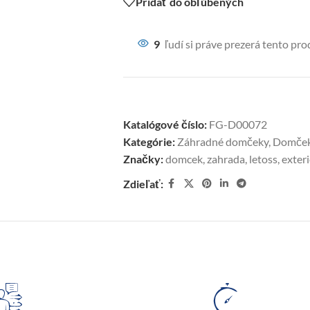
Pridať do obľúbených
9
ľudí si práve prezerá tento pro
Katalógové číslo:
FG-D00072
Kategórie:
Záhradné domčeky
,
Domčeky
Značky:
domcek
,
zahrada
,
letoss
,
exteri
Zdieľať: