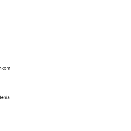
ámkom
lenia