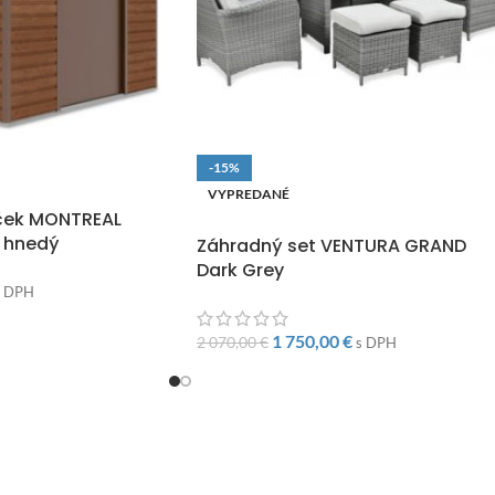
-15%
O
VYPREDANÉ
ček MONTREAL
DOPRAVA ZADARMO
 hnedý
Záhradný set VENTURA GRAND
Dark Grey
s DPH
1 750,00
€
2 070,00
€
s DPH