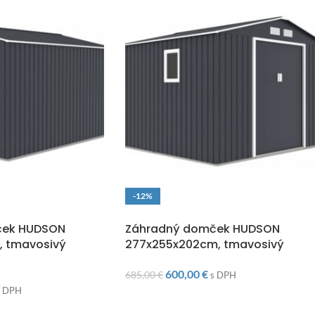
-12%
O
DOPRAVA ZADARMO
ček HUDSON
Záhradný domček HUDSON
, tmavosivý
277x255x202cm, tmavosivý
600,00
€
685,00
€
s DPH
s DPH