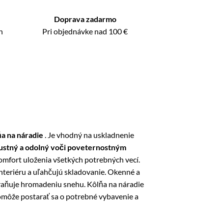
Doprava zadarmo
n
Pri objednávke nad 100 €
a na náradie
. Je vhodný na uskladnenie
ustný a odolný voči poveternostným
omfort uloženia všetkých potrebných vecí.
nteriéru a uľahčujú skladovanie. Okenné a
braňuje hromadeniu snehu. Kôlňa na náradie
pomôže postarať sa o potrebné vybavenie a