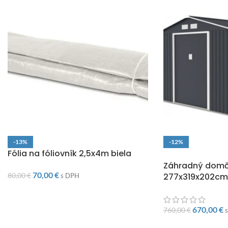
-13%
-12%
Fólia na fóliovník 2,5x4m biela
DOPRAVA ZADARM
Záhradný dom
70,00
€
80,00
€
277x319x202cm
s DPH
670,00
€
760,00
€