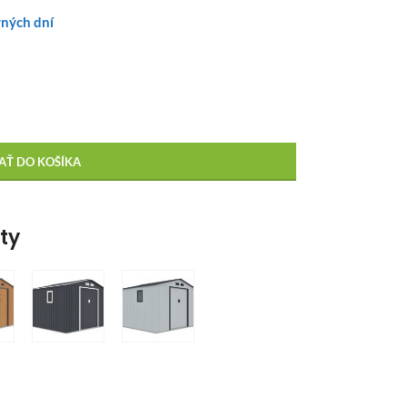
vných dní
AŤ DO KOŠÍKA
nty