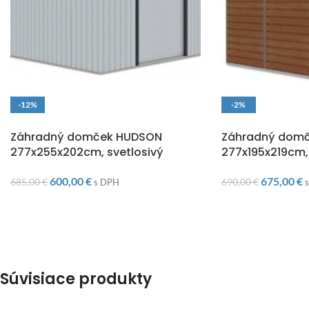
-12%
-2%
DOPRAVA ZADARMO
DOPRAVA ZADARM
Záhradný domček HUDSON
Záhradný dom
277x255x202cm, svetlosivý
277x195x219cm,
600,00
€
675,00
€
685,00
€
690,00
€
s DPH
Súvisiace produkty