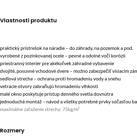
Vlastnosti produktu
praktický prístrešok na náradie – do záhrady, na pozemok a pod.
vyrobené z pozinkovanej ocele – pevné a odolné voči korózii
priestranný interiér pre akékoľvek záhradné vybavenie
dvojité, posuvné vchodové dvere – možno zabezpečiť visiacim z
sedlová strecha – ochrana proti hromadeniu vody a snehu
vetracie otvory zabraňujú hromadeniu vlhkosti
malé okno poskytuje prístup denného svetla dovnútra
jednoduchá montáž – návod a všetky potrebné prvky súčasťou ba
maximálne zaťaženie strechy: 75kg/m²
Rozmery