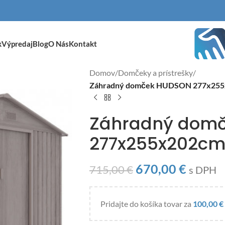
k
Výpredaj
Blog
O Nás
Kontakt
Domov
/
Domčeky a prístrešky
/
Záhradný domček HUDSON 277x255x
Záhradný dom
277x255x202cm,
670,00
€
715,00
€
s DPH
Pridajte do košíka tovar za
100,00
€