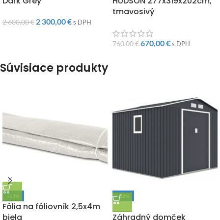
Dark Grey
HUDSON 277x319x202cm,
tmavosivý
2 300,00
€
2 600,00
€
s DPH
670,00
€
760,00
€
s DPH
Súvisiace produkty
-13%
-12%
Fólia na fóliovník 2,5x4m
DOPRAVA ZADARMO
biela
Záhradný domček