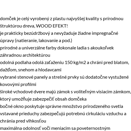
domček je celý vyrobený z plastu najvyššej kvality s prírodnou
štruktúrou dreva, WOOD EFEKT!
je prakticky bezúdržbový a nevyžaduje žiadne impregnačné
úpravy (natieranie, lakovanie a pod.)
prírodné a univerzálne farby dokonale ladia s akoukoľvek
záhradnou architektúrou
odolná podlaha odolá zaťaženiu 150 kg/m2 a chráni pred blatom,
dažďom, snehom a hlodavcami
vybrané stenové panely a strešné prvky sú dodatočne vystužené
kovovými profilmi
široké vchodové dvere majú zámok s voliteľným visiacim zámkom,
ktorý umožňuje zabezpečiť obsah domčeka
bočné okno poskytuje správne množstvo prirodzeného svetla
vstavané prieduchy zabezpečujú potrebnú cirkuláciu vzduchu a
chránia pred vlhkosťou
maximálna odolnosť voči meniacim sa poveternostným