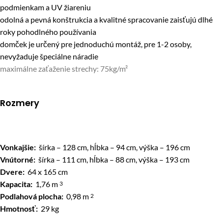
podmienkam a UV žiareniu
odolná a pevná konštrukcia a kvalitné spracovanie zaisťujú dlhé
roky pohodlného používania
domček je určený pre jednoduchú montáž, pre 1-2 osoby,
nevyžaduje špeciálne náradie
maximálne zaťaženie strechy: 75kg/m²
Rozmery
Vonkajšie:
šírka – 128 cm, hĺbka – 94 cm, výška – 196 cm
Vnútorné:
šírka – 111 cm, hĺbka – 88 cm, výška – 193 cm
Dvere:
64 x 165 cm
Kapacita:
1,76 m
3
Podlahová plocha:
0,98 m
2
Hmotnosť:
29 kg