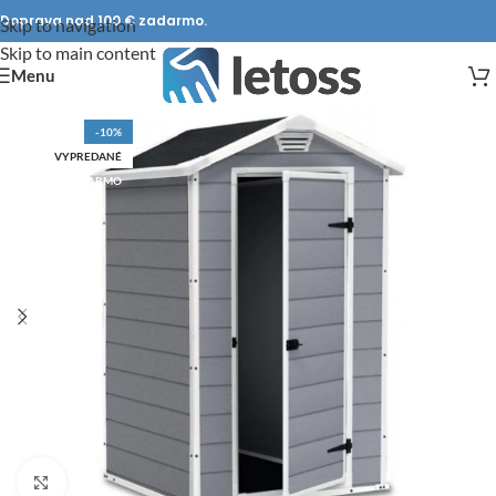
Doprava nad 100 € zadarmo.
Skip to navigation
Skip to main content
Menu
-10%
VYPREDANÉ
DOPRAVA ZADARMO
Click to enlarge