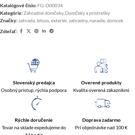
Katalógové číslo:
FG-D00034
Kategórie:
Záhradné domčeky
,
Domčeky a prístrešky
Značky:
zahrada
,
letoss
,
exteriér
,
zahradny
,
naradie
,
domcek
Zdieľať:
Slovenský predajca
Overené produkty
Osobný prístup, rýchla podpora
Kvalita overená zákazníkmi
Rýchle doručenie
Doprava zadarmo
Tovar na sklade expedujeme do
Pri objednávke nad 100 €
24 hodín