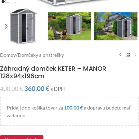
Domov
/
Domčeky a prístrešky
Záhradný domček KETER – MANOR
128x94x196cm
360,00
€
400,00
€
s DPH
Pridajte do košíka tovar za
100,00
€
a dopravu budete mať
zadarmo