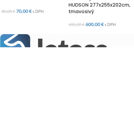
HUDSON 277x255x202cm,
70,00
€
tmavosivý
80,00
€
s DPH
600,00
€
685,00
€
s DPH
"Záhrada či interiér, Letoss je zárukou tých najkvalitnejších
doplnkov pre Váš domov za tie najnižšie ceny na trhu."