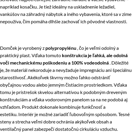
napríklad kosačku. Je tiež ideálny na uskladnenie ležadiel,
vankúšov na záhradný nábytok a iného vybavenia, ktoré sa v zime
nepoužíva, čím pomáha dlhšie zachovať ich pôvodné vlastnosti.
Domček je vyrobený z
polypropylénu
, čo je veľmi odolný a
praktický plast. Vďaka tomuto
konštrukcia je ľahká, ale odolná
voči mechanickému poškodeniu a 100% vodeodolná
. Dôležité
je, že materiál nekoroduje a nevyžaduje impregnáciu ani špeciálnu
starostlivosť. Akékoľvek škvrny možno ľahko odstrániť
obyčajnou vodou alebo jemným čistiacim prostriedkom. Vďaka
tomu je prístrešok skvelou alternatívou k podobným dreveným
konštrukciám a vďaka vodorovným panelom sa na ne podobá aj
vzhľadom. Produkt dokonale kombinuje funkčnosť a
estetiku. Interiér je možné zariadiť ľubovoľným spôsobom. Tesné
steny a strecha veľmi dobre ochránia akýkoľvek obsah a
ventilačný panel zabezpečí dostatočnú cirkuláciu vzduchu.