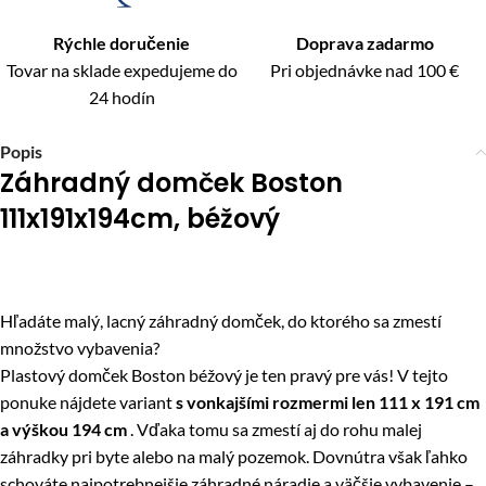
Rýchle doručenie
Doprava zadarmo
Tovar na sklade expedujeme do
Pri objednávke nad 100 €
24 hodín
Popis
Záhradný domček Boston
111x191x194cm, béžový
Hľadáte malý, lacný záhradný domček, do ktorého sa zmestí
množstvo vybavenia?
Plastový domček Boston béžový je ten pravý pre vás! V tejto
ponuke nájdete variant
s vonkajšími rozmermi len 111 x 191 cm
a výškou 194 cm
. Vďaka tomu sa zmestí aj do rohu malej
záhradky pri byte alebo na malý pozemok. Dovnútra však ľahko
schováte najpotrebnejšie záhradné náradie a väčšie vybavenie –