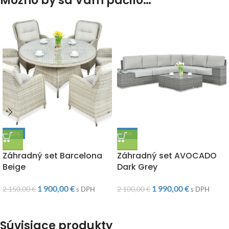
Možno by sa Vám páčilo…
-12%
-5%
DOPRAVA ZADARMO
DOPRAVA ZADARMO
Záhradný set Barcelona
Záhradný set AVOCADO
Beige
Dark Grey
1 900,00
€
1 990,00
€
2 150,00
€
2 100,00
€
s DPH
s DPH
Súvisiace produkty