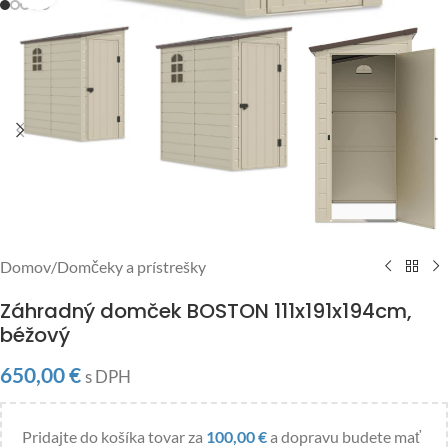
Domov
/
Domčeky a prístrešky
Záhradný domček BOSTON 111x191x194cm,
béžový
650,00
€
s DPH
Pridajte do košíka tovar za
100,00
€
a dopravu budete mať