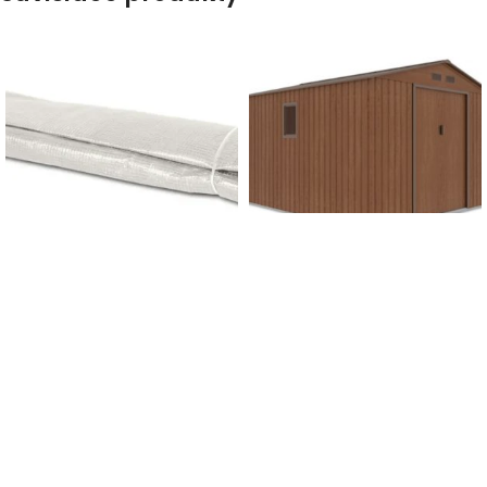
-13%
-5%
Fólia na fóliovník 2,5x4m
DOPRAVA ZADARMO
biela
Záhradný domček
HUDSON 277x319x202cm,
70,00
€
hnedý
80,00
€
s DPH
750,00
€
790,00
€
s DPH