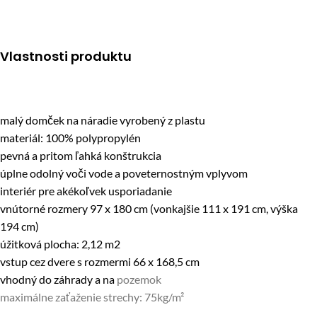
Vlastnosti produktu
malý domček na náradie vyrobený z plastu
materiál: 100% polypropylén
pevná a pritom ľahká konštrukcia
úplne odolný voči vode a poveternostným vplyvom
interiér pre akékoľvek usporiadanie
vnútorné rozmery 97 x 180 cm (vonkajšie 111 x 191 cm, výška
194 cm)
úžitková plocha: 2,12 m2
vstup cez dvere s rozmermi 66 x 168,5 cm
vhodný do záhrady a na
pozemok
maximálne zaťaženie strechy: 75kg/m²