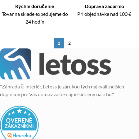
Rýchle doručenie
Doprava zadarmo
Tovar na sklade expedujeme do
Pri objednávke nad 100 €
24 hodín
1
2
→
"Záhrada či interiér, Letoss je zárukou tých najkvalitnejších
doplnkov pre Váš domov za tie najnižšie ceny na trhu."