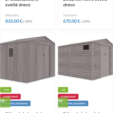
svetlé drevo
drevo
880,00
€
720,00
€
810,00
€
670,00
€
s DPH
s DPH
-11%
-4%
VYPREDANÉ
VYPREDANÉ
DOPRAVA ZADARMO
DOPRAVA ZADARMO