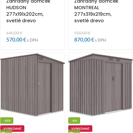
Záhradný domček
Záhradný domček
HUDSON
MONTREAL
277x191x202cm,
277x319x219cm,
svetlé drevo
svetlé drevo
640,00
€
910,00
€
570,00
€
870,00
€
s DPH
s DPH
-10%
-8%
VYPREDANÉ
VYPREDANÉ