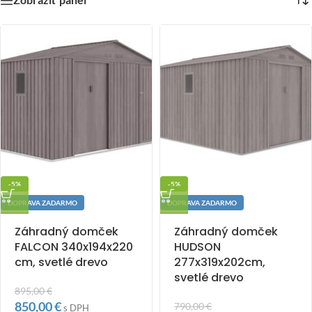
-5%
-5%
DOPRAVA ZADARMO
DOPRAVA ZADARMO
Záhradný domček
Záhradný domček
FALCON 340x194x220
HUDSON
cm, svetlé drevo
277x319x202cm,
svetlé drevo
895,00
€
850,00
€
790,00
€
s DPH