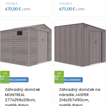
715,00
€
690,00
€
670,00
€
675,00
€
s DPH
s DPH
-5%
-9%
DOPRAVA ZADARMO
DOPRAVA ZADARMO
Záhradný domček
Záhradný domček na
MONTREAL
náradie JASPER
277x259x219cm,
214x257x193cm,
svetlé drevo
svetlé drevo