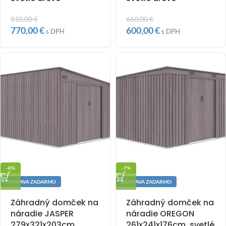
810,00
€
660,00
€
770,00
€
600,00
€
s DPH
s DPH
-8%
-7%
DOPRAVA ZADARMO
DOPRAVA ZADARMO
Záhradný domček na
Záhradný domček na
náradie JASPER
náradie OREGON
279x321x203cm,
261x241x176cm, svetlé