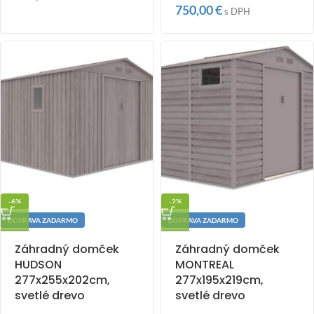
750,00
€
s DPH
-6%
-2%
DOPRAVA ZADARMO
DOPRAVA ZADARMO
Záhradný domček
Záhradný domček
HUDSON
MONTREAL
277x255x202cm,
277x195x219cm,
svetlé drevo
svetlé drevo