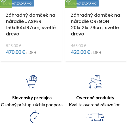
DOPRAVA ZADARMO
DOPRAVA ZADARMO
Záhradný domček na
Záhradný domček na
náradie JASPER
náradie OREGON
150x194x187cm, svetlé
201x121x176cm, svetlé
drevo
drevo
525,00
€
455,00
€
470,00
€
420,00
€
s DPH
s DPH
Slovenský predajca
Overené produkty
Osobný prístup, rýchla podpora
Kvalita overená zákazníkmi