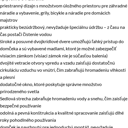
priestranný dizajn s množstvom úložného priestoru pre záhradné
náradie a vybavenie, grily, bicykle a náradie pre domácich
majstrov
prakticky bezúdržbový, nevyžaduje špeciálnu údržbu – z času na
čas postačí čistenie vodou
široké a posuvné dvojkrídlové dvere umožňujú ľahký prístup do
domčeka a sú vybavené madlami, ktoré je možné zabezpečiť
visiacim zámkom (visiaci zámok nie je súčasťou balenia)
dvojité vetracie otvory vpredu a vzadu zaisťujú dostatočnú
cirkuláciu vzduchu vo vnútri, čím zabraňujú hromadeniu vlhkosti
a plesní
dodatočné okno, ktoré poskytuje správne množstvo
prirodzeného svetla
Sedlová strecha zabraňuje hromadeniu vody a snehu, čím zaisťuje
bezpečné používanie
odolná a pevná konštrukcia a kvalitné spracovanie zaisťujú dlhé
roky pohodlného používania
domček je navrhnutý pre jednoduchú montáž, nevyžaduje