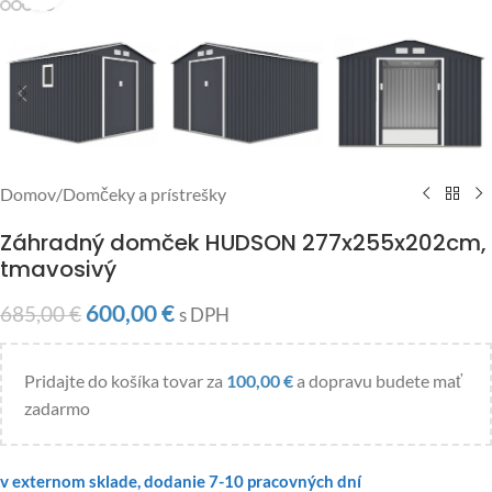
Domov
/
Domčeky a prístrešky
Záhradný domček HUDSON 277x255x202cm,
tmavosivý
600,00
€
685,00
€
s DPH
Pridajte do košíka tovar za
100,00
€
a dopravu budete mať
zadarmo
v externom sklade, dodanie 7-10 pracovných dní