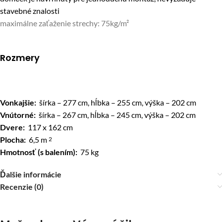
stavebné znalosti
maximálne zaťaženie strechy: 75kg/m²
Rozmery
Vonkajšie:
šírka – 277 cm, hĺbka – 255 cm, výška – 202 cm
Vnútorné:
šírka – 267 cm, hĺbka – 245 cm, výška – 202 cm
Dvere:
117 x 162 cm
Plocha:
6,5 m
2
Hmotnosť (s balením):
75 kg
Ďalšie informácie
Recenzie (0)