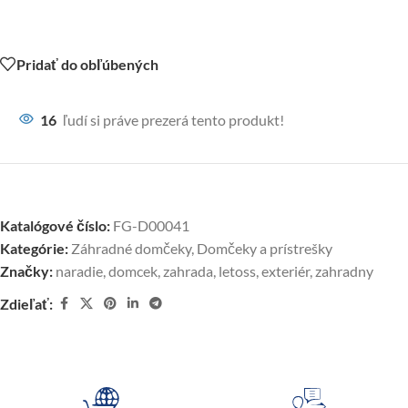
Pridať do obľúbených
16
ľudí si práve prezerá tento produkt!
Katalógové číslo:
FG-D00041
Kategórie:
Záhradné domčeky
,
Domčeky a prístrešky
Značky:
naradie
,
domcek
,
zahrada
,
letoss
,
exteriér
,
zahradny
Zdieľať: