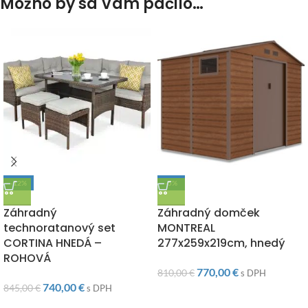
Možno by sa Vám páčilo…
-12%
-5%
DOPRAVA ZADARMO
DOPRAVA ZADARMO
Záhradný
Záhradný domček
technoratanový set
MONTREAL
CORTINA HNEDÁ –
277x259x219cm, hnedý
ROHOVÁ
770,00
€
810,00
€
s DPH
740,00
€
845,00
€
s DPH