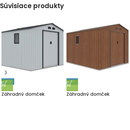
Súvisiace produkty
-12%
-5%
DOPRAVA ZADARMO
DOPRAVA ZADARMO
Záhradný domček
Záhradný domček
HUDSON 277x255x202cm,
HUDSON 277x319x202cm,
svetlosivý
hnedý
600,00
€
750,00
€
685,00
€
790,00
€
s DPH
s DPH