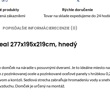
é produkty
Rýchle doručenie
rená zákazníkmi
Tovar na sklade expedujeme do 24 hodí
POPIS
ĎALŠIE INFORMÁCIE
RECENZIE (0)
eal 277x195x219cm, hnedý
ček na náradie s posuvnými dverami. Je to ideálne miesto na us
rám z pozinkovanej ocele a pozinkované oceľové panely s hrúbkou 
yvom a korózii. Sedlová strecha zabraňuje hromadeniu vody a snehu
 vzduchu. Domček je určený na montáž.