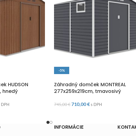
-5%
O
DOPRAVA ZADARMO
ček HUDSON
Záhradný domček MONTREAL
, hnedý
277x259x219cm, tmavosivý
710,00
€
745,00
€
s DPH
s DPH
e
INFORMÁCIE
KONTA