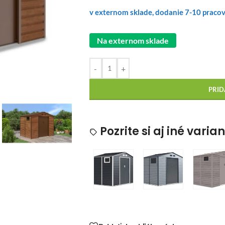
v externom sklade, dodanie 7-10 praco
Na externom sklade
-
+
PRID
Pozrite si aj iné varia