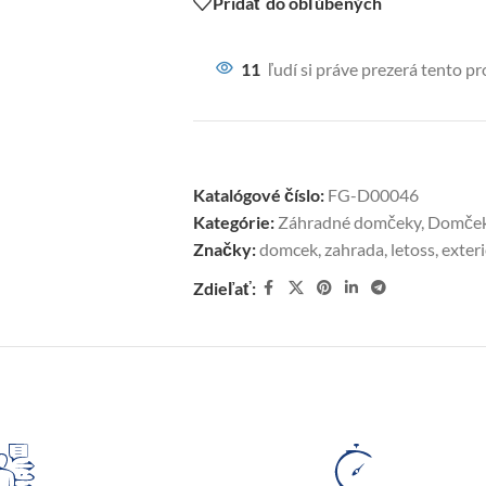
Pridať do obľúbených
11
ľudí si práve prezerá tento p
Katalógové číslo:
FG-D00046
Kategórie:
Záhradné domčeky
,
Domčeky
Značky:
domcek
,
zahrada
,
letoss
,
exteri
Zdieľať: