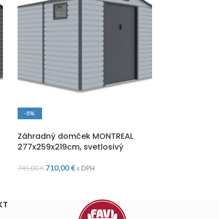
-5%
-21%
DOPRAVA ZADARMO
VYPREDANÉ
Záhradný domček MONTREAL
Záhradný fóli
277x259x219cm, svetlosivý
710,00
€
75,00
€
745,00
€
95,00
€
s DPH
KT