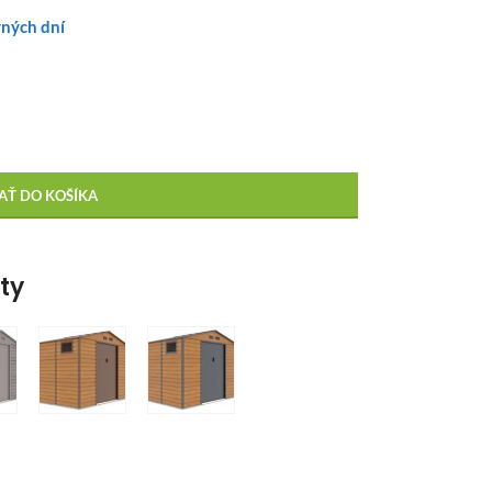
vných dní
AŤ DO KOŠÍKA
nty