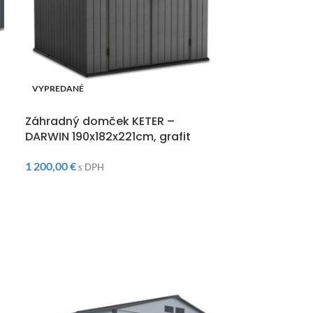
VYPREDANÉ
-11%
DOPRAVA ZADARMO
VYPREDANÉ
Záhradný domček KETER –
DOPRAVA ZAD
DARWIN 190x182x221cm, grafit
Záhradný do
MANOR PENT 
1 200,00
€
s DPH
780,0
880,00
€