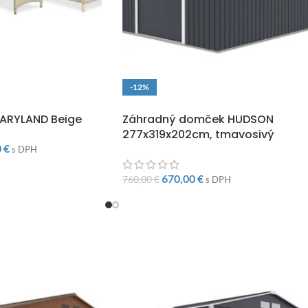
-12%
O
DOPRAVA ZADARMO
MARYLAND Beige
Záhradný domček HUDSON
277x319x202cm, tmavosivý
0
€
s DPH
670,00
€
760,00
€
s DPH