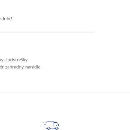
rodukt!
 a prístrešky
ér
,
zahradny
,
naradie