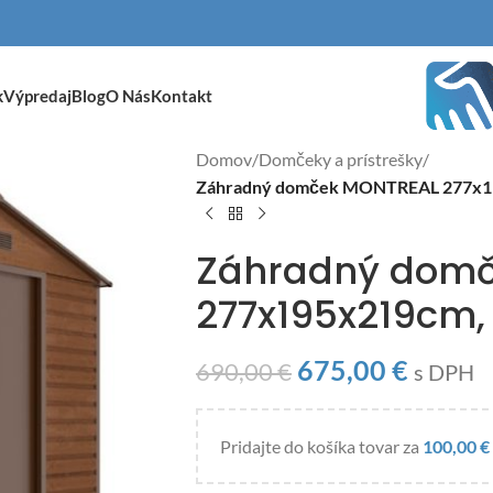
k
Výpredaj
Blog
O Nás
Kontakt
Domov
/
Domčeky a prístrešky
/
Záhradný domček MONTREAL 277x1
Záhradný dom
277x195x219cm,
675,00
€
690,00
€
s DPH
Pridajte do košíka tovar za
100,00
€