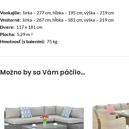
Vonkajšie:
šírka – 277 cm, hĺbka – 195 cm, výška – 219 cm
Vnútorné:
šírka – 267 cm, hĺbka – 181 cm, výška – 219 cm
Dvere:
117 x 181 cm
Plocha:
5,29 m
2
Hmotnosť (s balením):
75 kg
Možno by sa Vám páčilo…