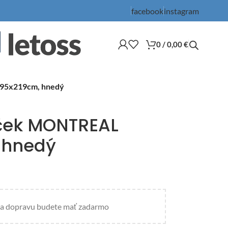
facebook
instagram
0
/
0,00
€
95x219cm, hnedý
ček MONTREAL
 hnedý
a dopravu budete mať zadarmo