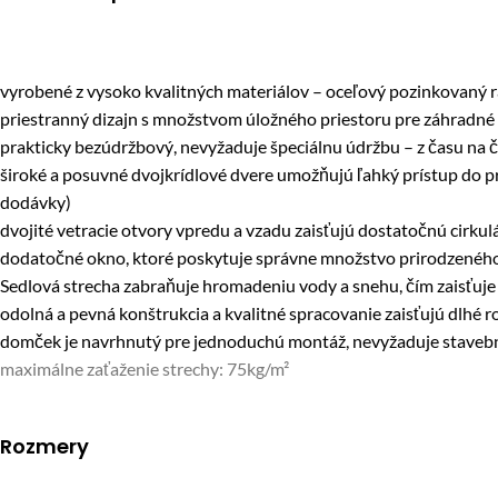
vyrobené z vysoko kvalitných materiálov – oceľový pozinkovaný 
priestranný dizajn s množstvom úložného priestoru pre záhradné n
prakticky bezúdržbový, nevyžaduje špeciálnu údržbu – z času na č
široké a posuvné dvojkrídlové dvere umožňujú ľahký prístup do pr
dodávky)
dvojité vetracie otvory vpredu a vzadu zaisťujú dostatočnú cirkul
dodatočné okno, ktoré poskytuje správne množstvo prirodzeného
Sedlová strecha zabraňuje hromadeniu vody a snehu, čím zaisťuj
odolná a pevná konštrukcia a kvalitné spracovanie zaisťujú dlhé
domček je navrhnutý pre jednoduchú montáž, nevyžaduje stavebn
maximálne zaťaženie strechy: 75kg/m²
Rozmery