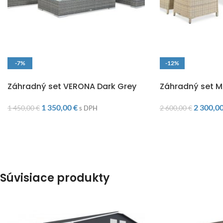
-7%
-12%
DOPRAVA ZADARMO
DOPRAVA ZADARM
Záhradný set VERONA Dark Grey
Záhradný set 
1 350,00
€
2 300,0
1 450,00
€
2 600,00
€
s DPH
Súvisiace produkty