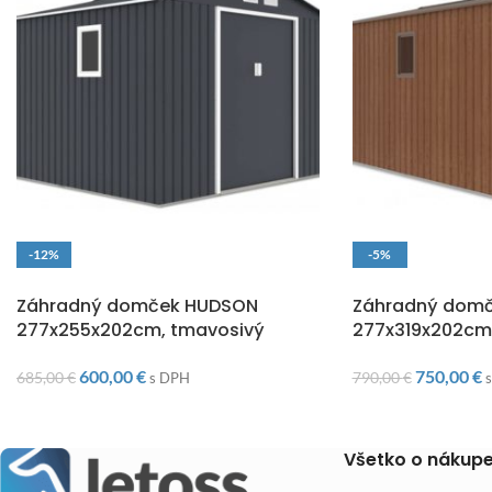
-12%
-5%
DOPRAVA ZADARMO
DOPRAVA ZADARM
Záhradný domček HUDSON
Záhradný dom
277x255x202cm, tmavosivý
277x319x202cm
600,00
€
750,00
€
685,00
€
790,00
€
s DPH
Všetko o nákup