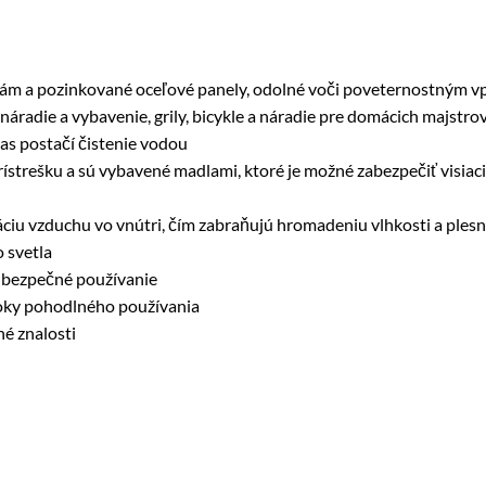
rám a pozinkované oceľové panely, odolné voči poveternostným v
áradie a vybavenie, grily, bicykle a náradie pre domácich majstro
as postačí čistenie vodou
ístrešku a sú vybavené madlami, ktoré je možné zabezpečiť visiac
áciu vzduchu vo vnútri, čím zabraňujú hromadeniu vlhkosti a plesn
 svetla
e bezpečné používanie
 roky pohodlného používania
é znalosti