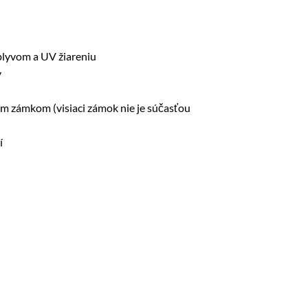
plyvom a UV žiareniu
v
im zámkom (visiaci zámok nie je súčasťou
í