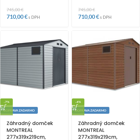
745,00
€
745,00
€
710,00
€
710,00
€
s DPH
s DPH
-7%
-4%
DOPRAVA ZADARMO
DOPRAVA ZADARMO
Záhradný domček
Záhradný domček
MONTREAL
MONTREAL
277x319x219cm,
277x319x219cm,