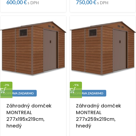
600,00
€
750,00
€
s DPH
s DPH
-2%
-5%
DOPRAVA ZADARMO
DOPRAVA ZADARMO
Záhradný domček
Záhradný domček
MONTREAL
MONTREAL
277x195x219cm,
277x259x219cm,
hnedý
hnedý