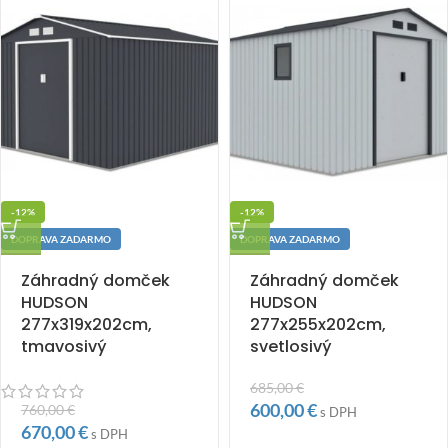
-12%
-12%
DOPRAVA ZADARMO
DOPRAVA ZADARMO
Záhradný domček
Záhradný domček
HUDSON
HUDSON
277x319x202cm,
277x255x202cm,
tmavosivý
svetlosivý
685,00
€
600,00
€
760,00
€
s DPH
670,00
€
s DPH