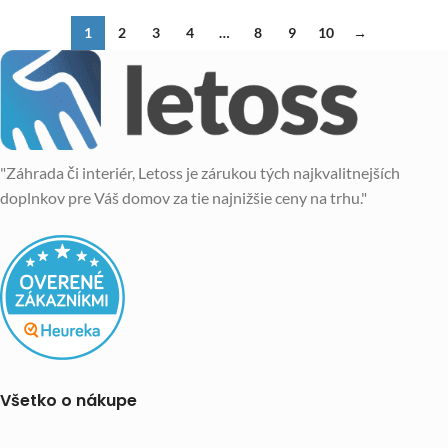
1
2
3
4
…
8
9
10
→
"Záhrada či interiér, Letoss je zárukou tých najkvalitnejších
doplnkov pre Váš domov za tie najnižšie ceny na trhu."
Všetko o nákupe