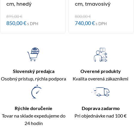
cm, hnedý
cm, tmavosivý
895,00
€
800,00
€
850,00
€
740,00
€
s DPH
s DPH
Slovenský predajca
Overené produkty
Osobný prístup, rýchla podpora
Kvalita overená zákazníkmi
Rýchle doručenie
Doprava zadarmo
Tovar na sklade expedujeme do
Pri objednávke nad 100 €
24 hodín