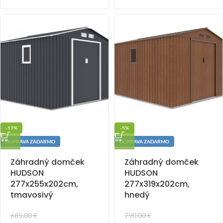
-12%
-5%
DOPRAVA ZADARMO
DOPRAVA ZADARMO
Záhradný domček
Záhradný domček
HUDSON
HUDSON
277x255x202cm,
277x319x202cm,
tmavosivý
hnedý
685,00
€
790,00
€