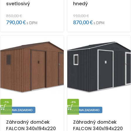
svetlosivý
hnedý
850,00
€
910,00
€
790,00
€
870,00
€
s DPH
s DPH
-5%
-8%
DOPRAVA ZADARMO
DOPRAVA ZADARMO
Záhradný domček
Záhradný domček
FALCON 340x194x220
FALCON 340x194x220