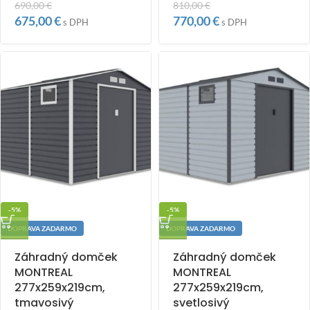
690,00
€
810,00
€
675,00
€
770,00
€
s DPH
s DPH
-5%
-5%
DOPRAVA ZADARMO
DOPRAVA ZADARMO
Záhradný domček
Záhradný domček
MONTREAL
MONTREAL
277x259x219cm,
277x259x219cm,
tmavosivý
svetlosivý