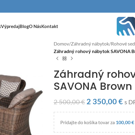
k
Výpredaj
Blog
O Nás
Kontakt
Domov
/
Záhradný nábytok
/
Rohové sed
Záhradný rohový nábytok SAVONA 
Záhradný roho
SAVONA Brown
2 350,00
€
2 500,00
€
s D
Pridajte do košíka tovar za
100,00
€