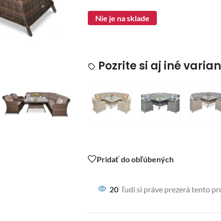
Nie je na sklade
Pozrite si aj iné varia
Pridať do obľúbených
20
ľudí si práve prezerá tento p