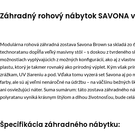
Záhradný rohový nábytok SAVONA v 
Modulárna rohová záhradná zostava Savona Brown sa skladá zo 6 
technoratanu dopĺňa veľký masívny stôl – s doskou z tvrdeného s
možnostiach vyplývajúcich z možných konfigurácií, ako aj z vlast
plastu, ktorý je takmer rovnaký ako prírodný výplet. Kým však pr
zrážkam, UV žiareniu a pod. Vďaka tomu vyzerá set Savona aj po 
farby, ale sú aj veľmi nenáročné na údržbu – na väčšinu bežných 
ani osviežujúci náter. Suma sumárum: táto zostava záhradného n
polyratanu vyniká krásnym štýlom a dlhou životnosťou, bude celá
Špecifikácia záhradného nábytku: