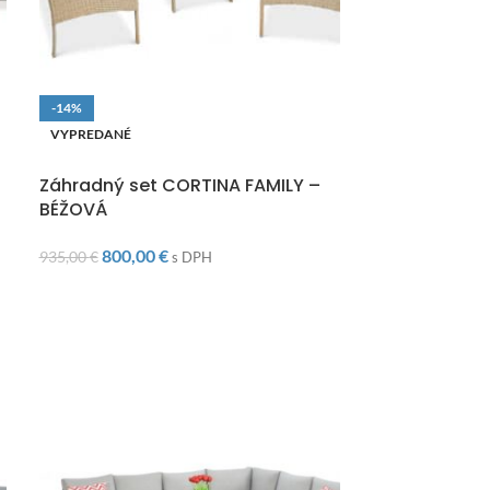
-14%
-9%
VYPREDANÉ
VYPREDANÉ
DOPRAVA ZADARMO
DOPRAVA ZAD
Záhradný set CORTINA FAMILY –
Záhradný se
BÉŽOVÁ
Brown
800,00
€
1 55
935,00
€
1 700,00
€
s DPH