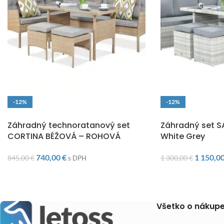
-12%
-12%
DOPRAVA ZADARMO
DOPRAVA ZADARM
Záhradný technoratanový set
Záhradný set 
CORTINA BÉŽOVÁ – ROHOVÁ
White Grey
740,00
€
1 150,0
845,00
€
1 300,00
€
s DPH
Všetko o nákup