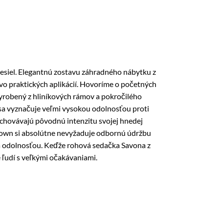
esiel. Elegantnú zostavu záhradného nábytku z
o praktických aplikácií. Hovoríme o početných
vyrobený z hliníkových rámov a pokročilého
 sa vyznačuje veľmi vysokou odolnosťou proti
achovávajú pôvodnú intenzitu svojej hnedej
 Brown si absolútne nevyžaduje odbornú údržbu
 a odolnosťou. Keďže rohová sedačka Savona z
 ľudí s veľkými očakávaniami.