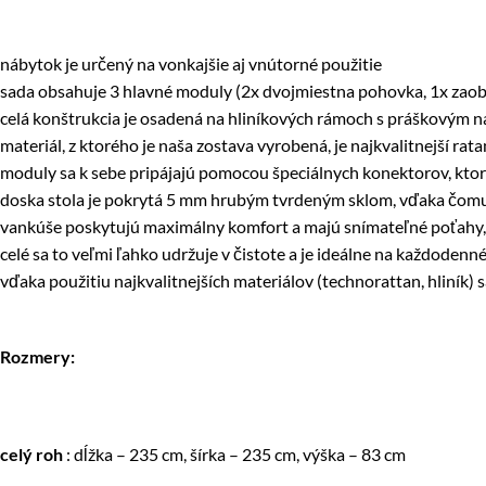
nábytok je určený na vonkajšie aj vnútorné použitie
sada obsahuje 3 hlavné moduly (2x dvojmiestna pohovka, 1x zaobl
celá konštrukcia je osadená na hliníkových rámoch s práškovým ná
materiál, z ktorého je naša zostava vyrobená, je najkvalitnejší rat
moduly sa k sebe pripájajú pomocou špeciálnych konektorov, ktoré
doska stola je pokrytá 5 mm hrubým tvrdeným sklom, vďaka čomu 
vankúše poskytujú maximálny komfort a majú snímateľné poťahy, t
celé sa to veľmi ľahko udržuje v čistote a je ideálne na každodenné
vďaka použitiu najkvalitnejších materiálov (technorattan, hliní
Rozmery:
celý roh
: dĺžka – 235 cm, šírka – 235 cm, výška – 83 cm