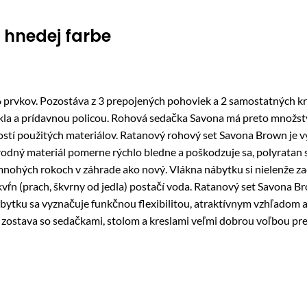
hnedej farbe
prvkov. Pozostáva z 3 prepojených pohoviek a 2 samostatných kr
kla a prídavnou policou. Rohová sedačka Savona má preto množstv
ností použitých materiálov. Ratanový rohový set Savona Brown je 
írodný materiál pomerne rýchlo bledne a poškodzuje sa, polyratan
mnohých rokoch v záhrade ako nový. Vlákna nábytku si nielenže z
škvŕn (prach, škvrny od jedla) postačí voda. Ratanový set Savona
ábytku sa vyznačuje funkčnou flexibilitou, atraktívnym vzhľadom
 zostava so sedačkami, stolom a kreslami veľmi dobrou voľbou pre