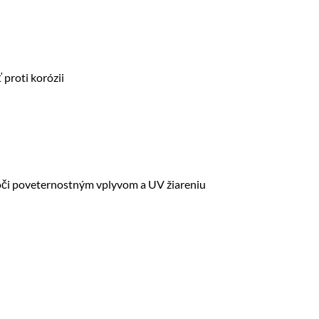
 proti korózii
voči poveternostným vplyvom a UV žiareniu