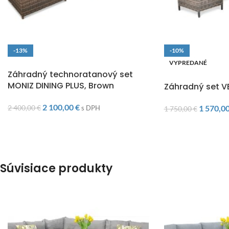
-13%
-10%
DOPRAVA ZADARMO
VYPREDANÉ
Záhradný technoratanový set
DOPRAVA ZADARM
MONIZ DINING PLUS, Brown
Záhradný set 
2 100,00
€
2 400,00
€
1 570,0
s DPH
1 750,00
€
Súvisiace produkty