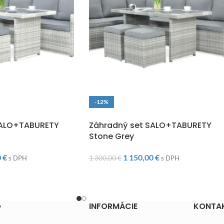
-12%
O
DOPRAVA ZADARMO
SALO+TABURETY
Záhradný set SALO+TABURETY
Stone Grey
0
€
1 150,00
€
1 300,00
€
s DPH
s DPH
e
INFORMÁCIE
KONTA