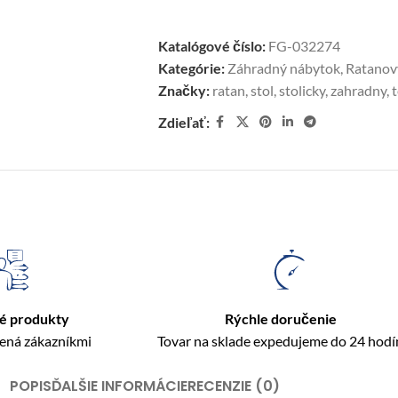
Katalógové číslo:
FG-032274
Kategórie:
Záhradný nábytok
,
Ratanov
Značky:
ratan
,
stol
,
stolicky
,
zahradny
,
Zdieľať:
é produkty
Rýchle doručenie
rená zákazníkmi
Tovar na sklade expedujeme do 24 hodí
POPIS
ĎALŠIE INFORMÁCIE
RECENZIE (0)