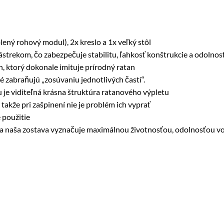
ený rohový modul), 2x kreslo a 1x veľký stôl
strekom, čo zabezpečuje stabilitu, ľahkosť konštrukcie a odolnosť
an, ktorý dokonale imituje prírodný ratan
 zabraňujú „zosúvaniu jednotlivých častí“.
je viditeľná krásna štruktúra ratanového výpletu
akže pri zašpinení nie je problém ich vyprať
 použitie
k) sa naša zostava vyznačuje maximálnou životnosťou, odolnosťou 