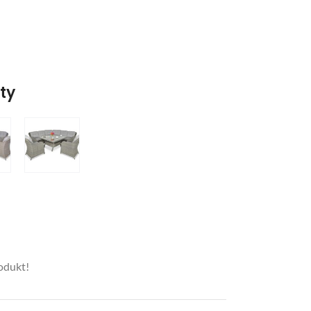
nty
rodukt!