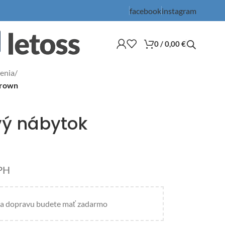
facebook
instagram
0
/
0,00
€
enia
/
Brown
vý nábytok
PH
a dopravu budete mať zadarmo