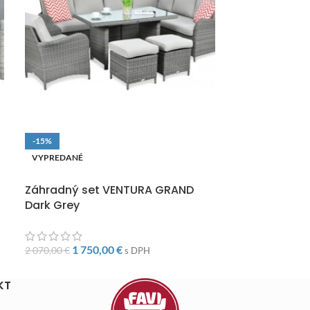
-15%
-10%
VYPREDANÉ
VYPREDANÉ
DOPRAVA ZADARMO
DOPRAVA ZAD
Záhradný set VENTURA GRAND
Záhradný set
Dark Grey
1 57
1 750,00
€
1 750,00
€
2 070,00
€
s DPH
KT