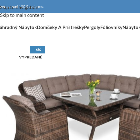
oprava nad 100 € zadarmo.
Skip to navigation
Skip to main content
áhradný Nábytok
Domčeky A Prístrešky
Pergoly
Fóliovníky
Nábyto
-6%
VYPREDANÉ
DOPRAVA ZADARMO