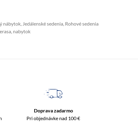
ý nábytok
,
Jedálenské sedenia
,
Rohové sedenia
terasa
,
nabytok
Doprava zadarmo
n
Pri objednávke nad 100 €