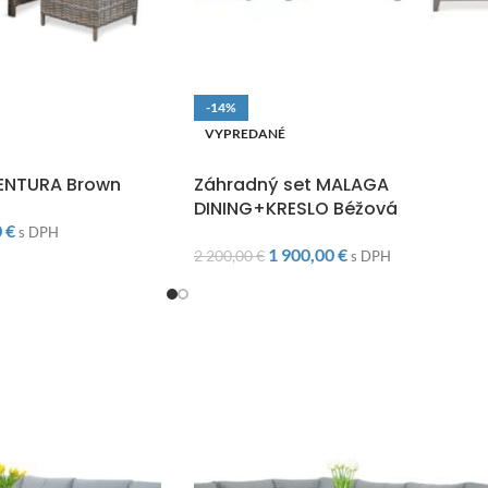
-14%
VYPREDANÉ
O
DOPRAVA ZADARMO
VENTURA Brown
Záhradný set MALAGA
DINING+KRESLO Béžová
0
€
s DPH
1 900,00
€
2 200,00
€
s DPH