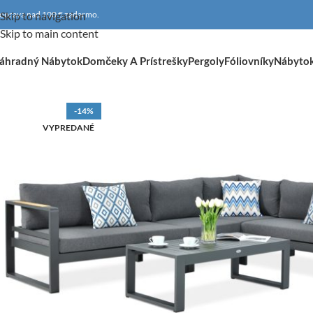
oprava nad 100 € zadarmo.
Skip to navigation
Skip to main content
áhradný Nábytok
Domčeky A Prístrešky
Pergoly
Fóliovníky
Nábyto
-14%
VYPREDANÉ
DOPRAVA ZADARMO