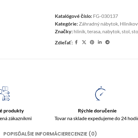
Katalógové číslo:
FG-030137
Kategórie:
Záhradný nábytok
,
Hliníko
Značky:
hlinik
,
terasa
,
nabytok
,
stol
,
sto
Zdieľať:
é produkty
Rýchle doručenie
rená zákazníkmi
Tovar na sklade expedujeme do 24 hodí
POPIS
ĎALŠIE INFORMÁCIE
RECENZIE (0)