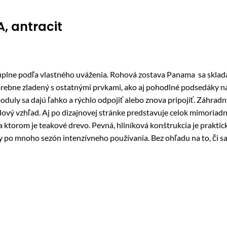
, antracit
úplne podľa vlastného uváženia. Rohová zostava Panama sa sklad
farebne zladený s ostatnými prvkami, ako aj pohodlné podsedáky n
 moduly sa dajú ľahko a rýchlo odpojiť alebo znova pripojiť. Záhr
ýlový vzhľad. Aj po dizajnovej stránke predstavuje celok mimoria
torom je teakové drevo. Pevná, hliníková konštrukcia je praktic
y po mnoho sezón intenzívneho používania. Bez ohľadu na to, či s