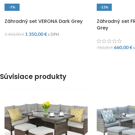
-7%
-13%
DOPRAVA ZADARMO
DOPRAVA ZADARM
Záhradný set VERONA Dark Grey
Záhradný set F
Grey
1 350,00
€
1 450,00
€
s DPH
660,00
€
760,00
€
Súvisiace produkty