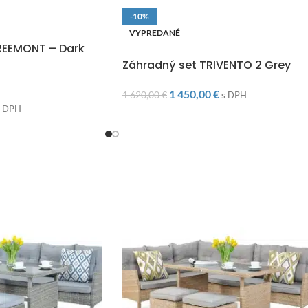
-10%
O
VYPREDANÉ
REEMONT – Dark
DOPRAVA ZADARMO
Záhradný set TRIVENTO 2 Grey
1 450,00
€
1 620,00
€
s DPH
s DPH