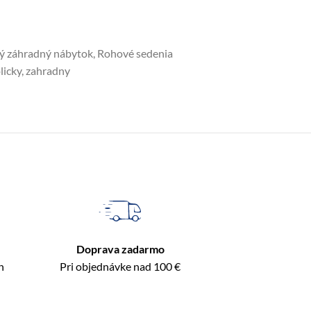
vý záhradný nábytok
,
Rohové sedenia
licky
,
zahradny
Doprava zadarmo
n
Pri objednávke nad 100 €