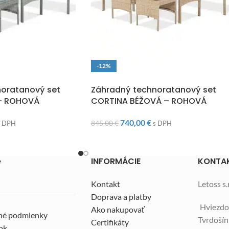
-12%
O
DOPRAVA ZADARMO
oratanový set
Záhradný technoratanový set
– ROHOVÁ
CORTINA BÉŽOVÁ – ROHOVÁ
740,00
€
845,00
€
s DPH
s DPH
e
INFORMÁCIE
KONTA
Kontakt
Letoss s.r
Doprava a platby
Hviezdo
Ako nakupovať
né podmienky
Tvrdoší
Certifikáty
ok