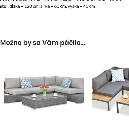
stôl:
dĺžka – 120 cm, šírka – 60 cm, výška – 40 cm
Možno by sa Vám páčilo…