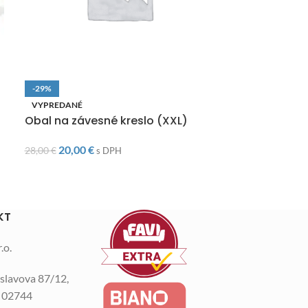
-29%
-5%
VYPREDANÉ
VYPREDANÉ
Obal na závesné kreslo (XXL)
DOPRAVA ZAD
Záhradný roh
20,00
€
28,00
€
Grey
s DPH
560,0
590,00
€
KT
.o.
slavova 87/12,
n 02744