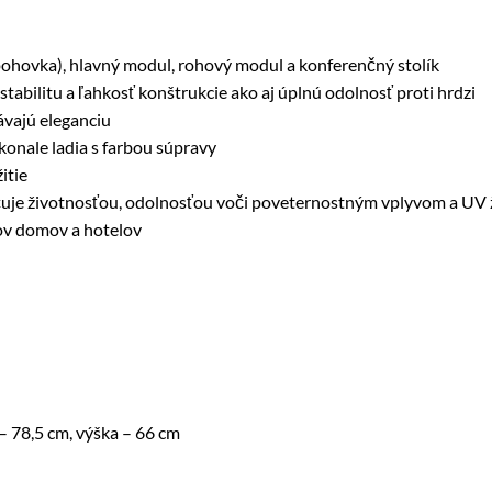
 pohovka), hlavný modul, rohový modul a konferenčný stolík
tabilitu a ľahkosť konštrukcie ako aj úplnú odolnosť proti hrdzi
vajú eleganciu
konale ladia s farbou súpravy
itie
ačuje životnosťou, odolnosťou voči poveternostným vplyvom a UV 
rov domov a hotelov
 – 78,5 cm, výška – 66 cm