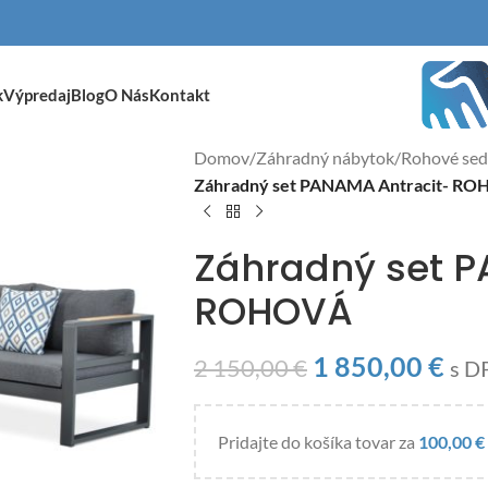
k
Výpredaj
Blog
O Nás
Kontakt
Domov
/
Záhradný nábytok
/
Rohové sed
Záhradný set PANAMA Antracit- R
Záhradný set P
ROHOVÁ
1 850,00
€
2 150,00
€
s D
Pridajte do košíka tovar za
100,00
€