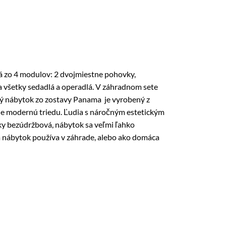
á zo 4 modulov: 2 dvojmiestne pohovky,
a všetky sedadlá a operadlá. V záhradnom sete
adný nábytok zo zostavy Panama je vyrobený z
dne modernú triedu. Ľudia s náročným estetickým
ky bezúdržbová, nábytok sa veľmi ľahko
a nábytok používa v záhrade, alebo ako domáca