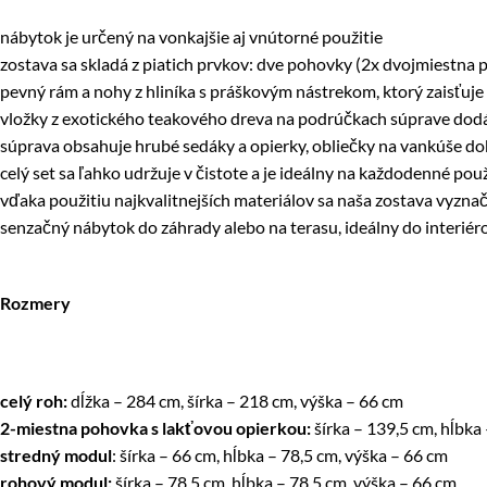
nábytok je určený na vonkajšie aj vnútorné použitie
zostava sa skladá z piatich prvkov: dve pohovky (2x dvojmiestna
pevný rám a nohy z hliníka s práškovým nástrekom, ktorý zaisťuje s
vložky z exotického teakového dreva na podrúčkach súprave dodá
súprava obsahuje hrubé sedáky a opierky, obliečky na vankúše do
celý set sa ľahko udržuje v čistote a je ideálny na každodenné použ
vďaka použitiu najkvalitnejších materiálov sa naša zostava vyzn
senzačný nábytok do záhrady alebo na terasu, ideálny do interié
Rozmery
celý roh:
dĺžka – 284 cm, šírka – 218 cm, výška – 66 cm
2-miestna pohovka s lakťovou opierkou:
šírka – 139,5 cm, hĺbka
stredný modul
: šírka – 66 cm, hĺbka – 78,5 cm, výška – 66 cm
rohový modul:
šírka – 78,5 cm, hĺbka – 78,5 cm, výška – 66 cm