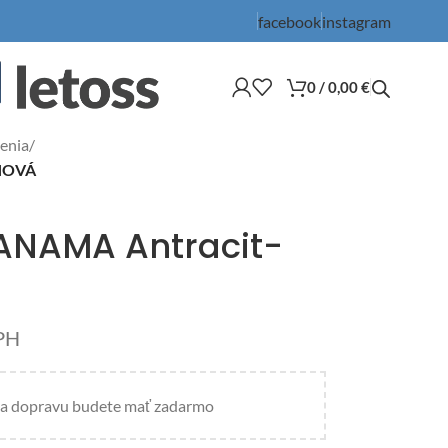
facebook
instagram
0
/
0,00
€
enia
/
OHOVÁ
ANAMA Antracit-
PH
a dopravu budete mať zadarmo