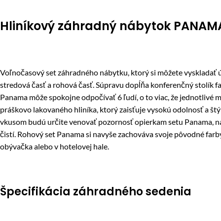
Hliníkový záhradný nábytok PANAMA
Voľnočasový set záhradného nábytku, ktorý si môžete vyskladať 
stredová časť a rohová časť. Súpravu dopĺňa konferenčný stolík 
Panama môže spokojne odpočívať 6 ľudí, o to viac, že ​​jednotlivé
práškovo lakovaného hliníka, ktorý zaisťuje vysokú odolnosť a št
vkusom budú určite venovať pozornosť opierkam setu Panama, na k
čistí. Rohový set Panama si navyše zachováva svoje pôvodné farb
obývačka alebo v hotelovej hale.
Špecifikácia záhradného sedenia