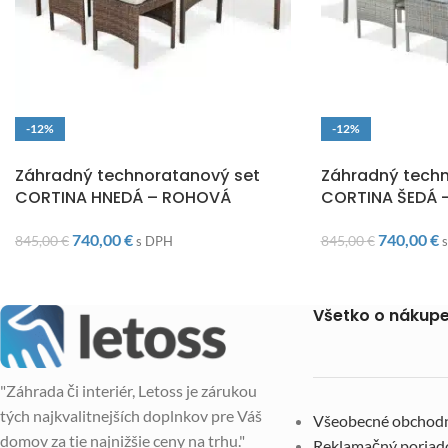
-12%
-12%
DOPRAVA ZADARMO
DOPRAVA ZADARM
Záhradný technoratanový set
Záhradný techn
CORTINA HNEDÁ – ROHOVÁ
CORTINA ŠEDÁ 
740,00
€
740,00
€
845,00
€
845,00
€
s DPH
Všetko o nákup
"Záhrada či interiér, Letoss je zárukou
tých najkvalitnejších doplnkov pre Váš
Všeobecné obchod
domov za tie najnižšie ceny na trhu."
Reklamačný poriad