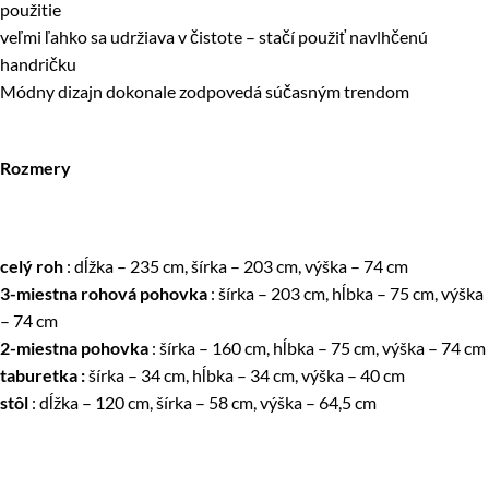
použitie
veľmi ľahko sa udržiava v čistote – stačí použiť navlhčenú
handričku
Módny dizajn dokonale zodpovedá súčasným trendom
Rozmery
celý roh
: dĺžka – 235 cm, šírka – 203 cm, výška – 74 cm
3-miestna rohová pohovka
: šírka – 203 cm, hĺbka – 75 cm, výška
– 74 cm
2-miestna pohovka
: šírka – 160 cm, hĺbka – 75 cm, výška – 74 cm
taburetka
:
šírka – 34 cm, hĺbka – 34 cm, výška – 40 cm
stôl
: dĺžka – 120 cm, šírka – 58 cm, výška – 64,5 cm