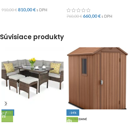
810,00
€
910,00
€
s DPH
660,00
€
760,00
€
s DPH
Súvisiace produkty
-12%
-14%
DOPRAVA ZADARMO
VYPREDANÉ
Záhradný
DOPRAVA ZADARMO