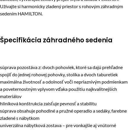
Užívajte si harmonicky zladený priestor s rohovým záhradným
sedením HAMILTON.
Špecifikácia záhradného sedenia
súprava pozostáva z: dvoch pohoviek, ktoré sa dajú prehľadne
spojiť do jednej rohovej pohovky, stolíka a dvoch taburetiek
maximálna životnosť a odolnosť voči nepriaznivým podmienkam
a poveternostným vplyvom vďaka použitiu najkvalitnejších
materiálov
hliníková konštrukcia zaisťuje pevnosť a stabilitu
súprava obsahuje pohodlné a pružné operadlo a sedáky, farebne
zladené s nábytkom
univerzálna nábytková zostava – pre vonkajšie aj vnútorné