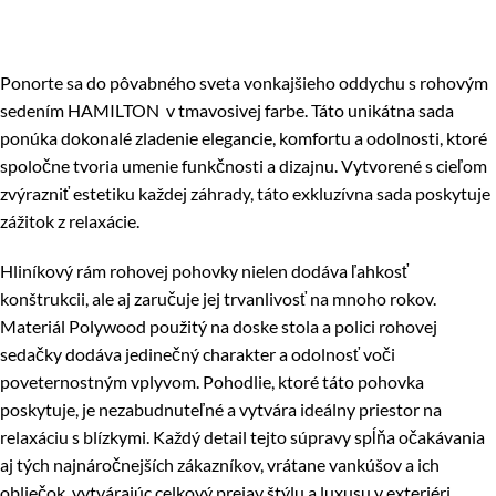
Ponorte sa do pôvabného sveta vonkajšieho oddychu s rohovým
sedením HAMILTON v tmavosivej farbe. Táto unikátna sada
ponúka dokonalé zladenie elegancie, komfortu a odolnosti, ktoré
spoločne tvoria umenie funkčnosti a dizajnu. Vytvorené s cieľom
zvýrazniť estetiku každej záhrady, táto exkluzívna sada poskytuje
zážitok z relaxácie.
Hliníkový rám rohovej pohovky nielen dodáva ľahkosť
konštrukcii, ale aj zaručuje jej trvanlivosť na mnoho rokov.
Materiál Polywood použitý na doske stola a polici rohovej
sedačky dodáva jedinečný charakter a odolnosť voči
poveternostným vplyvom. Pohodlie, ktoré táto pohovka
poskytuje, je nezabudnuteľné a vytvára ideálny priestor na
relaxáciu s blízkymi. Každý detail tejto súpravy spĺňa očakávania
aj tých najnáročnejších zákazníkov, vrátane vankúšov a ich
obliečok, vytvárajúc celkový prejav štýlu a luxusu v exteriéri.