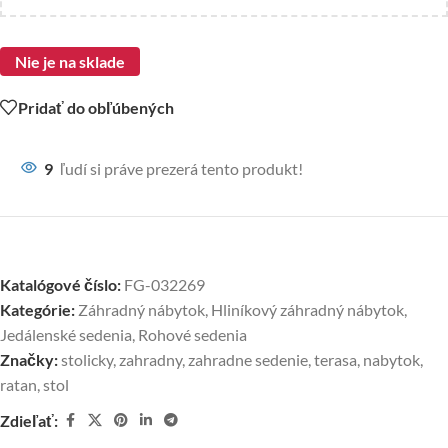
Nie je na sklade
Pridať do obľúbených
9
ľudí si práve prezerá tento produkt!
Katalógové číslo:
FG-032269
Kategórie:
Záhradný nábytok
,
Hliníkový záhradný nábytok
,
Jedálenské sedenia
,
Rohové sedenia
Značky:
stolicky
,
zahradny
,
zahradne sedenie
,
terasa
,
nabytok
,
ratan
,
stol
Zdieľať: