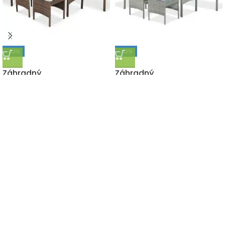
-12%
-12%
DOPRAVA ZADARMO
DOPRAVA ZADARMO
Záhradný
Záhradný
technoratanový set
technoratanový set
CORTINA HNEDÁ –
CORTINA ŠEDÁ – ROHOVÁ
ROHOVÁ
740,00
€
845,00
€
s DPH
740,00
€
845,00
€
s DPH
"Záhrada či interiér, Letoss je zárukou tých najkvalitnejších
doplnkov pre Váš domov za tie najnižšie ceny na trhu."