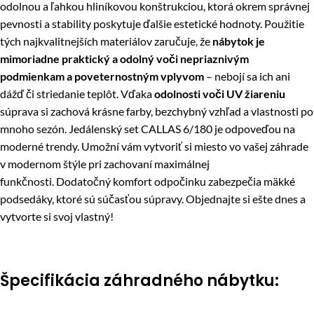
odolnou a ľahkou hliníkovou konštrukciou, ktorá okrem správnej
pevnosti a stability poskytuje ďalšie estetické hodnoty. Použitie
tých najkvalitnejších materiálov zaručuje, že
nábytok je
mimoriadne praktický a odolný voči nepriaznivým
podmienkam a poveternostným vplyvom
– nebojí sa ich ani
dážď či striedanie teplôt. Vďaka
odolnosti voči UV žiareniu
súprava si zachová krásne farby, bezchybný vzhľad a vlastnosti po
mnoho sezón. Jedálenský set CALLAS 6/180 je odpoveďou na
moderné trendy. Umožní vám vytvoriť si miesto vo vašej záhrade
v modernom štýle pri zachovaní maximálnej
funkčnosti. Dodatočný komfort odpočinku zabezpečia mäkké
podsedáky, ktoré sú súčasťou súpravy. Objednajte si ešte dnes a
vytvorte si svoj vlastný!
Špecifikácia záhradného nábytku: