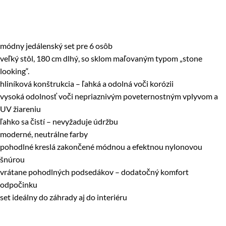
módny jedálenský set pre 6 osôb
veľký stôl, 180 cm dlhý, so sklom maľovaným typom „stone
looking“.
hliníková konštrukcia – ľahká a odolná voči korózii
vysoká odolnosť voči nepriaznivým poveternostným vplyvom a
UV žiareniu
ľahko sa čistí – nevyžaduje údržbu
moderné, neutrálne farby
pohodlné kreslá zakončené módnou a efektnou nylonovou
šnúrou
vrátane pohodlných podsedákov – dodatočný komfort
odpočinku
set ideálny do záhrady aj do interiéru