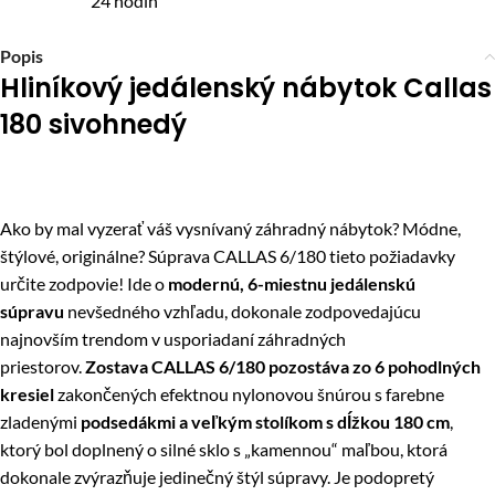
24 hodín
Popis
Hliníkový jedálenský nábytok Callas
180 sivohnedý
Ako by mal vyzerať váš vysnívaný záhradný nábytok? Módne,
štýlové, originálne? Súprava CALLAS 6/180 tieto požiadavky
určite zodpovie! Ide o
modernú, 6-miestnu jedálenskú
súpravu
nevšedného vzhľadu, dokonale zodpovedajúcu
najnovším trendom v usporiadaní záhradných
priestorov.
Zostava CALLAS 6/180 pozostáva zo 6 pohodlných
kresiel
zakončených efektnou nylonovou šnúrou s farebne
zladenými
podsedákmi a
veľkým stolíkom s dĺžkou 180 cm
,
ktorý bol doplnený o silné sklo s „kamennou“ maľbou, ktorá
dokonale zvýrazňuje jedinečný štýl súpravy. Je podopretý