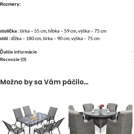
Rozmery:
stolička
: šírka – 55 cm, hĺbka – 59 cm, výška – 75 cm
stôl
: dĺžka – 180 cm, šírka – 90 cm, výška – 75 cm
Ďalšie informácie
Recenzie (0)
Možno by sa Vám páčilo…