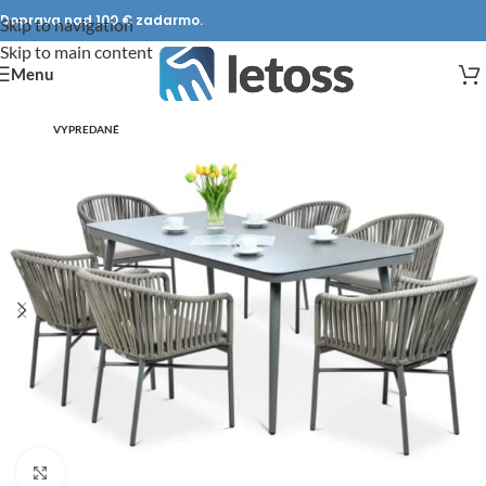
Doprava nad 100 € zadarmo.
Skip to navigation
Skip to main content
Menu
VYPREDANÉ
DOPRAVA ZADARMO
Click to enlarge