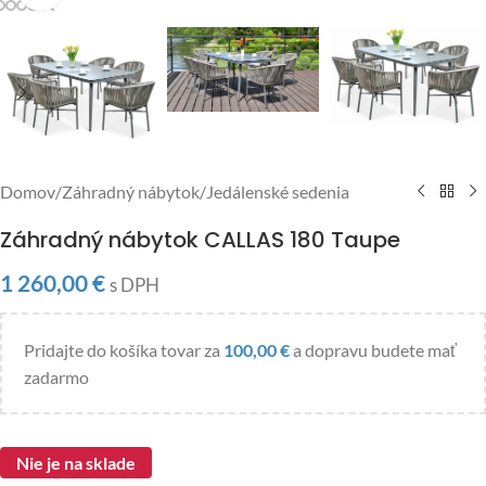
Domov
/
Záhradný nábytok
/
Jedálenské sedenia
Záhradný nábytok CALLAS 180 Taupe
1 260,00
€
s DPH
Pridajte do košíka tovar za
100,00
€
a dopravu budete mať
zadarmo
Nie je na sklade