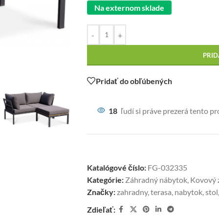
Na externom sklade
-
+
PRID
Pridať do obľúbených
18
ľudí si práve prezerá tento p
Katalógové číslo:
FG-032335
Kategórie:
Záhradný nábytok
,
Kovový 
Značky:
zahradny
,
terasa
,
nabytok
,
stol
Zdieľať: