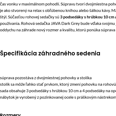
čas vonku v maximálnom pohodlí. Súpravu tvorí dvojmiestna poho
je ako stvorený na relax s obľúbenou knihou alebo šálkou kávy. 
štýl. Súčasťou rohovej sedačky sú
3 podsedáky s hrúbkou 10 cm 
používania. Rohová sedačka JAVA Dark Grey bude vďaka svojmu je
oddychu na záhrade nový rozmer a kvalitu, ktorú ponúka súprav
Špecifikácia záhradného sedenia
súprava pozostáva z dvojmiestnej pohovky a stolíka
stolík sa môže ľahko stať prvkom, ktorý zmení pohovku na rohovú
sada obsahuje 3 podsedáky s hrúbkou 10 cm a 4 podsedáky na op
nábytok je vyrobený z pozinkovanej ocele s práškovým nástreko
Rozmery