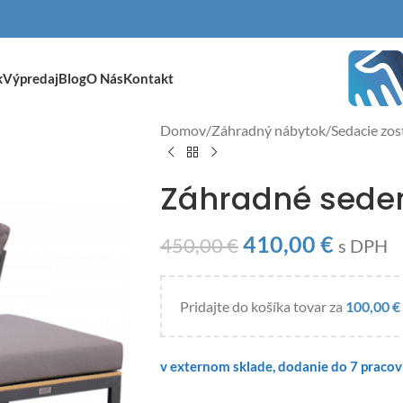
k
Výpredaj
Blog
O Nás
Kontakt
Domov
/
Záhradný nábytok
/
Sedacie zos
Záhradné seden
410,00
€
450,00
€
s DPH
Pridajte do košíka tovar za
100,00
€
v externom sklade, dodanie do 7 praco