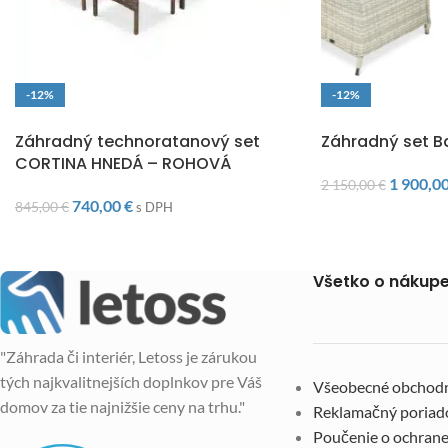
-12%
-12%
DOPRAVA ZADARMO
DOPRAVA ZADARM
Záhradný technoratanový set
Záhradný set B
CORTINA HNEDÁ – ROHOVÁ
1 900,0
2 150,00
€
740,00
€
845,00
€
s DPH
Všetko o nákup
"Záhrada či interiér, Letoss je zárukou
tých najkvalitnejších doplnkov pre Váš
Všeobecné obchod
domov za tie najnižšie ceny na trhu."
Reklamačný poriad
Poučenie o ochrane