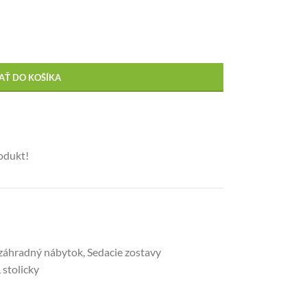
AŤ DO KOŠÍKA
rodukt!
záhradný nábytok
,
Sedacie zostavy
,
stolicky