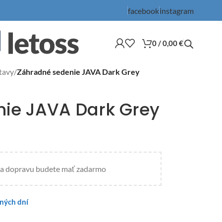
facebook
instagram
0
/
0,00
€
tavy
/
Záhradné sedenie JAVA Dark Grey
ie JAVA Dark Grey
a dopravu budete mať zadarmo
vných dní