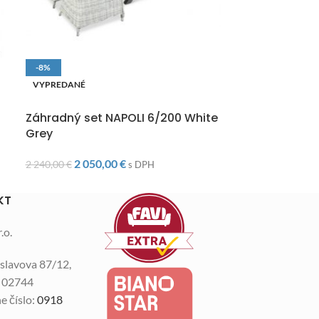
-8%
-10%
VYPREDANÉ
VYPREDANÉ
DOPRAVA ZADARMO
DOPRAVA ZAD
Záhradný set NAPOLI 6/200 White
Záhradný set
Grey
1 57
1 750,00
€
2 050,00
€
2 240,00
€
s DPH
KT
.o.
slavova 87/12,
n 02744
e číslo:
0918