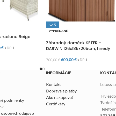
-14%
O
VYPREDANÉ
arcelona Beige
DOPRAVA ZADARMO
Záhradný domček KETER –
0
€
DARWIN 126x185x205cm, hnedý
s DPH
600,00
€
700,00
€
s DPH
e
INFORMÁCIE
KONTA
Kontakt
Letoss s.r
Doprava a platby
Hviezdo
Ako nakupovať
né podmienky
Tvrdoší
Certifikáty
ok
Telefónn
 osobných údajov a
837 769