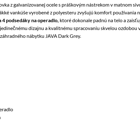
vka z galvanizovanej ocele s práškovým nástrekom v matnom sivom
Mäkké vankúše vyrobené z polyesteru zvyšujú komfort používania n
a 4 podsedáky na operadlo,
ktoré dokonale padnú na telo a zaisť
dinečnému dizajnu a kvalitnému spracovaniu skvelou ozdobou vaš
a záhradného nábytku JAVA Dark Grey.
eradlo
m