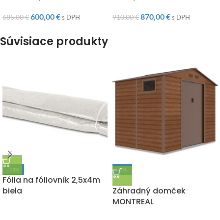
600,00
€
870,00
€
685,00
€
910,00
€
s DPH
s DPH
Súvisiace produkty
-13%
-5%
Fólia na fóliovník 2,5x4m
DOPRAVA ZADARMO
biela
Záhradný domček
MONTREAL
70,00
€
277x259x219cm, hnedý
80,00
€
s DPH