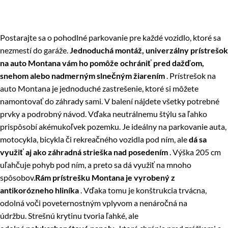
Postarajte sa o pohodlné parkovanie pre každé vozidlo, ktoré sa
nezmestí do garáže.
Jednoduchá montáž, univerzálny prístrešok
na auto Montana vám ho pomôže ochrániť pred dažďom,
snehom alebo nadmerným slnečným žiarením
. Prístrešok na
auto Montana je jednoduché zastrešenie, ktoré si môžete
namontovať do záhrady sami. V balení nájdete všetky potrebné
prvky a podrobný návod. Vďaka neutrálnemu štýlu sa ľahko
prispôsobí akémukoľvek pozemku. Je ideálny na parkovanie auta,
motocykla, bicykla či rekreačného vozidla pod ním, ale
dá sa
využiť aj ako záhradná strieška nad posedením
. Výška 205 cm
uľahčuje pohyb pod ním, a preto sa dá využiť na mnoho
spôsobov.
Rám prístrešku Montana je vyrobený z
antikorózneho hliníka
. Vďaka tomu je konštrukcia trvácna,
odolná voči poveternostným vplyvom a nenáročná na
údržbu. Strešnú krytinu tvoria ľahké, ale