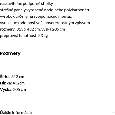
nastaviteľné podporné stĺpiky
strešné panely vyrobené z odolného polykarbonátu
výrobok určený na svojpomocnú montáž
vynikajúca odolnosť voči poveternostným vplyvom
rozmery: 313 x 432 cm, výška 205 cm
prepravná hmotnosť: 83 kg
Rozmery
Šírka:
313 cm
Hĺbka:
432cm
Výška:
205 cm
Ďalšie informácie