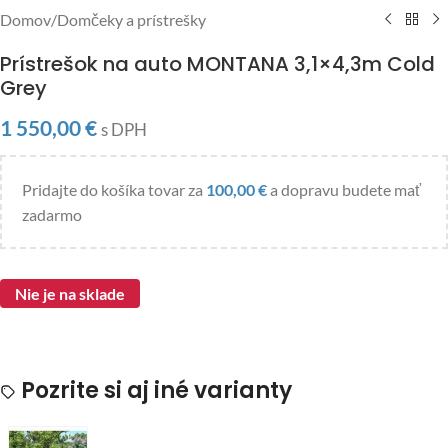
Domov
/
Domčeky a prístrešky
Prístrešok na auto MONTANA 3,1×4,3m Cold
Grey
1 550,00
€
s DPH
Pridajte do košíka tovar za
100,00
€
a dopravu budete mať
zadarmo
Nie je na sklade
Pozrite si aj iné varianty