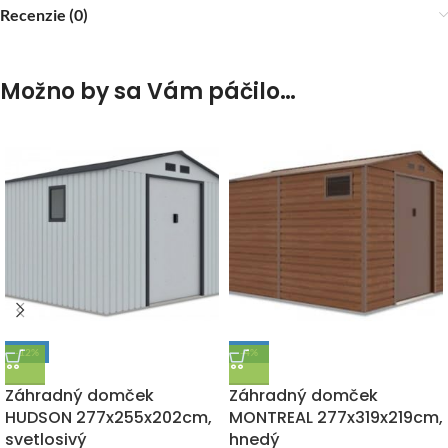
Recenzie (0)
Možno by sa Vám páčilo…
-12%
-4%
DOPRAVA ZADARMO
DOPRAVA ZADARMO
Záhradný domček
Záhradný domček
HUDSON 277x255x202cm,
MONTREAL 277x319x219cm,
svetlosivý
hnedý