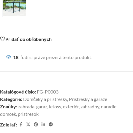
Pridať do obľúbených
18
ľudí si práve prezerá tento produkt!
Katalógové číslo:
FG-P0003
Kategórie:
Domčeky a prístrešky
,
Prístrešky a garáže
Značky:
zahrada
,
garaz
,
letoss
,
exteriér
,
zahradny
,
naradie
,
domcek
,
pristresok
Zdieľať: