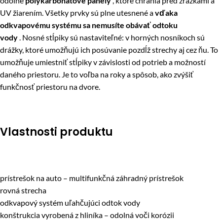
odolné
polykarbonátové panely
, ktoré chránia pred zrážkami a
UV žiarením. Všetky prvky sú plne utesnené a
vďaka
odkvapovému systému sa nemusíte obávať odtoku
vody
. Nosné stĺpiky sú nastaviteľné: v horných nosníkoch sú
drážky, ktoré umožňujú ich posúvanie pozdĺž strechy aj cez ňu. To
umožňuje umiestniť stĺpiky v závislosti od potrieb a možností
daného priestoru. Je to voľba na roky a spôsob, ako zvýšiť
funkčnosť priestoru na dvore.
Vlastnosti produktu
prístrešok na auto – multifunkčná záhradný prístrešok
rovná strecha
odkvapový systém uľahčujúci odtok vody
konštrukcia vyrobená z hliníka – odolná voči korózii