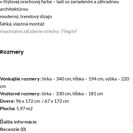
v štýlovej orechovej farbe – ladí so zariadením a záhradnou
architektúrou
moderný, trendový dizajn
ľahká, vlastná montáž
maximálne zaťaženie strechy: 75kg/m²
Rozmery
Vonkajšie rozmery:
šírka – 340 cm, hĺbka – 194 cm, výška – 220
cm
Vnútorné rozmery:
šírka – 330 cm, hĺbka – 181 cm
Dvere:
96 x 172 cm / 67 x 172 cm
Plocha:
5,97 m2
Ďalšie informácie
Recenzie (0)