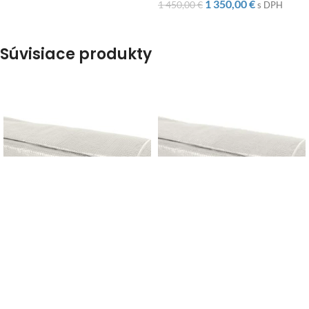
1 350,00
€
1 450,00
€
s DPH
Súvisiace produkty
-31%
-13%
Fólia na fóliovník 2x3m
Fólia na fóliovník 2,5x4m
biela
biela
48,00
€
70,00
€
70,00
€
80,00
€
s DPH
s DPH