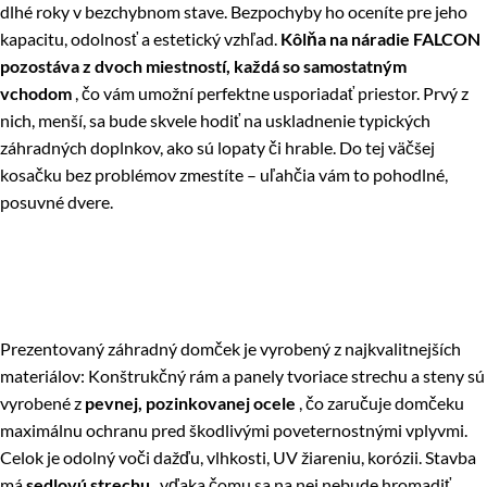
dlhé roky v bezchybnom stave. Bezpochyby ho oceníte pre jeho
kapacitu, odolnosť a estetický vzhľad.
Kôlňa na náradie FALCON
pozostáva z dvoch miestností, každá so samostatným
vchodom
, čo vám umožní perfektne usporiadať priestor. Prvý z
nich, menší, sa bude skvele hodiť na uskladnenie typických
záhradných doplnkov, ako sú lopaty či hrable. Do tej väčšej
kosačku bez problémov zmestíte – uľahčia vám to pohodlné,
posuvné dvere.
Prezentovaný záhradný domček je vyrobený z najkvalitnejších
materiálov: Konštrukčný rám a panely tvoriace strechu a steny sú
vyrobené z
pevnej, pozinkovanej ocele
, čo zaručuje domčeku
maximálnu ochranu pred škodlivými poveternostnými vplyvmi.
Celok je odolný voči dažďu, vlhkosti, UV žiareniu, korózii. Stavba
má
sedlovú strechu
, vďaka čomu sa na nej nebude hromadiť