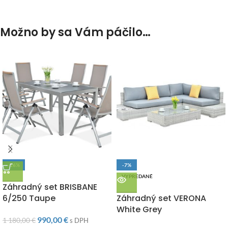
Možno by sa Vám páčilo…
-16%
-7%
DOPRAVA ZADARMO
VYPREDANÉ
Záhradný set BRISBANE
DOPRAVA ZADARMO
6/250 Taupe
Záhradný set VERONA
White Grey
990,00
€
1 180,00
€
s DPH