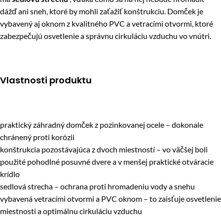
dážď ani sneh, ktoré by mohli zaťažiť konštrukciu. Domček je
vybavený aj oknom z kvalitného PVC a vetracími otvormi, ktoré
zabezpečujú osvetlenie a správnu cirkuláciu vzduchu vo vnútri.
Vlastnosti produktu
praktický záhradný domček z pozinkovanej ocele – dokonale
chránený proti korózii
konštrukcia pozostávajúca z dvoch miestností – vo väčšej boli
použité pohodlné posuvné dvere a v menšej praktické otváracie
krídlo
sedlová strecha – ochrana proti hromadeniu vody a snehu
vybavená vetracími otvormi a PVC oknom – to zaisťuje osvetlenie
miestnosti a optimálnu cirkuláciu vzduchu