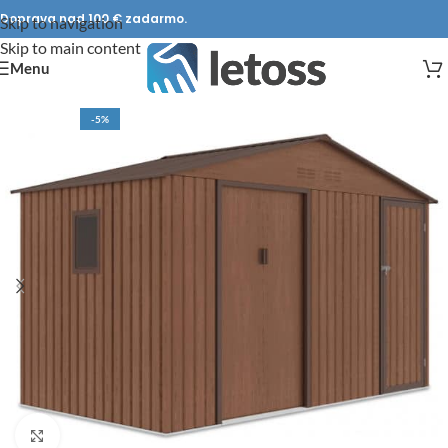
Doprava nad 100 € zadarmo.
Skip to navigation
Skip to main content
Menu
-5%
DOPRAVA ZADARMO
Click to enlarge