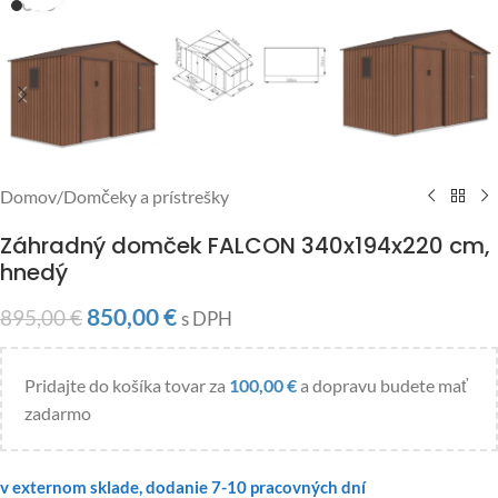
Domov
/
Domčeky a prístrešky
Záhradný domček FALCON 340x194x220 cm,
hnedý
850,00
€
895,00
€
s DPH
Pridajte do košíka tovar za
100,00
€
a dopravu budete mať
zadarmo
v externom sklade, dodanie 7-10 pracovných dní