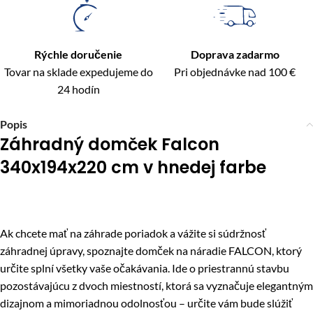
Rýchle doručenie
Doprava zadarmo
Tovar na sklade expedujeme do
Pri objednávke nad 100 €
24 hodín
Popis
Záhradný domček Falcon
340x194x220 cm v hnedej farbe
Ak chcete mať na záhrade poriadok a vážite si súdržnosť
záhradnej úpravy, spoznajte domček na náradie FALCON, ktorý
určite splní všetky vaše očakávania. Ide o priestrannú stavbu
pozostávajúcu z dvoch miestností, ktorá sa vyznačuje elegantným
dizajnom a mimoriadnou odolnosťou – určite vám bude slúžiť