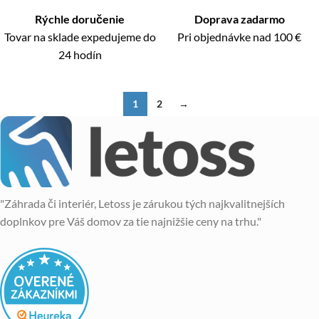
Rýchle doručenie
Doprava zadarmo
Tovar na sklade expedujeme do
Pri objednávke nad 100 €
24 hodín
1
2
→
"Záhrada či interiér, Letoss je zárukou tých najkvalitnejších
doplnkov pre Váš domov za tie najnižšie ceny na trhu."