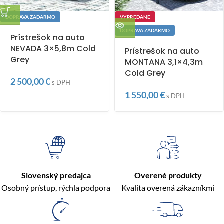
DOPRAVA ZADARMO
VYPREDANÉ
DOPRAVA ZADARMO
Prístrešok na auto
NEVADA 3×5,8m Cold
Prístrešok na auto
Grey
MONTANA 3,1×4,3m
Cold Grey
2 500,00
€
s DPH
1 550,00
€
s DPH
Slovenský predajca
Overené produkty
Osobný prístup, rýchla podpora
Kvalita overená zákazníkmi