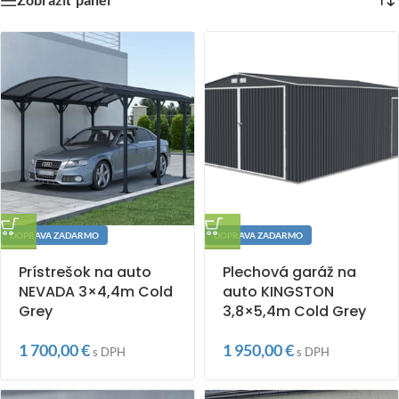
DOPRAVA ZADARMO
DOPRAVA ZADARMO
Prístrešok na auto
Plechová garáž na
NEVADA 3×4,4m Cold
auto KINGSTON
Grey
3,8×5,4m Cold Grey
1 700,00
€
1 950,00
€
s DPH
s DPH