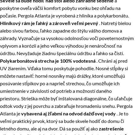
Skvele sa bude hodiť nad stôl alebo záhradné sedenie
a
poskytne oveľa väčší komfort pobytu vonku bez ohľadu na
počasie. Pergola Atlanta je vyrobená z hliníka a polykarbonátu.
Hliníkový rám je ľahký a zároveň veľmi pevný
. Natretý bielou
alebo sivou farbou, ľahko zapadne do štýlu vášho domova a
záhrady. Vyznačuje sa vysokou odolnosťou voči poveternostným
vplyvom a korózii a jeho veľkou výhodou je nenáročnosť na
údržbu. Nevyžaduje žiadnu špeciálnu údržbu a ľahko sa čistí.
Polykarbonátová strecha je 100% vodotesná
. Chráni aj pred
UV žiarením. Vďaka tomu poskytuje pohodlie. Nosné stĺpiky si
môžete nastaviť: horné nosníky majú drážky, ktoré umožňujú
posúvanie stĺpikov po a naprieč strechou, čo umožňuje ich
umiestnenie v závislosti od potrieb a možností daného
priestoru. Strieška môže byť inštalovaná diagonálne, čo uľahčuje
odtok vody z jej povrchu a zabraňuje hromadeniu snehu. Pergola
Atlanta je
vybavená aj žľabmi na odvod dažďovej vody
. Je to
veľmi praktický prvok, ktorý sa bude skvele hodiť do domu či
letného domu, ale aj na dvor. Dá sa použiť aj ako
zastrešenie