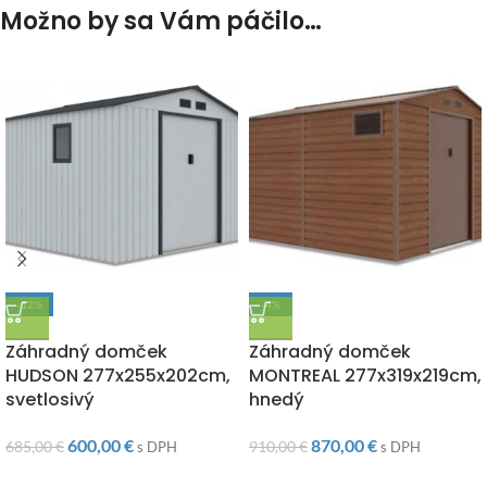
Možno by sa Vám páčilo…
-12%
-4%
DOPRAVA ZADARMO
DOPRAVA ZADARMO
Záhradný domček
Záhradný domček
HUDSON 277x255x202cm,
MONTREAL 277x319x219cm,
svetlosivý
hnedý
600,00
€
870,00
€
685,00
€
910,00
€
s DPH
s DPH