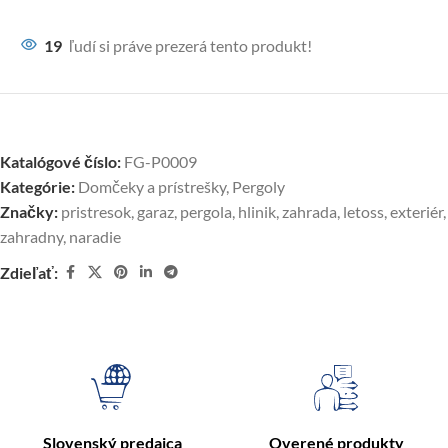
19
ľudí si práve prezerá tento produkt!
Katalógové číslo:
FG-P0009
Kategórie:
Domčeky a prístrešky
,
Pergoly
Značky:
pristresok
,
garaz
,
pergola
,
hlinik
,
zahrada
,
letoss
,
exteriér
,
zahradny
,
naradie
Zdieľať:
Slovenský predajca
Overené produkty