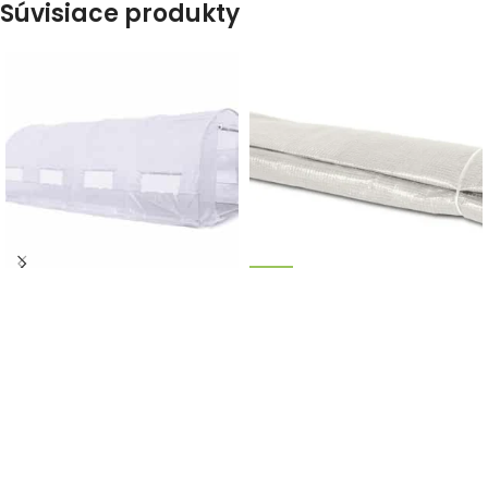
Súvisiace produkty
-17%
-13%
Fólia na fóliovník 2,5x4m
DOPRAVA ZADARMO
Záhradný fóliovník
biela
3x6x2m, biely
70,00
€
80,00
€
s DPH
165,00
€
199,00
€
s DPH