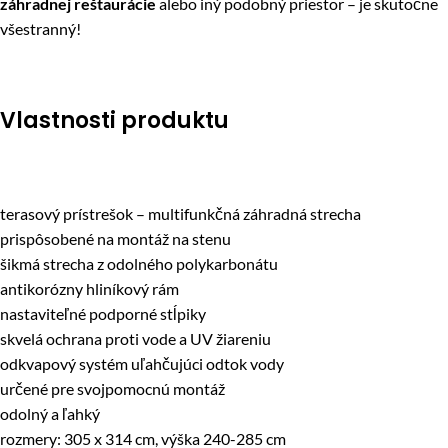
záhradnej reštaurácie
alebo iný podobný priestor – je skutočne
všestranný!
Vlastnosti produktu
terasový prístrešok – multifunkčná záhradná strecha
prispôsobené na montáž na stenu
šikmá strecha z odolného polykarbonátu
antikorózny hliníkový rám
nastaviteľné podporné stĺpiky
skvelá ochrana proti vode a UV žiareniu
odkvapový systém uľahčujúci odtok vody
určené pre svojpomocnú montáž
odolný a ľahký
rozmery: 305 x 314 cm, výška 240-285 cm