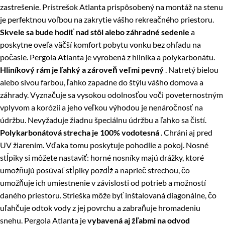
zastrešenie. Prístrešok Atlanta prispôsobený na montáž na stenu
je perfektnou voľbou na zakrytie vášho rekreačného priestoru.
Skvele sa bude hodiť nad stôl alebo záhradné sedenie
a
poskytne oveľa väčší komfort pobytu vonku bez ohľadu na
počasie. Pergola Atlanta je vyrobená z hliníka a polykarbonátu.
Hliníkový rám je ľahký a zároveň veľmi pevný
. Natretý bielou
alebo sivou farbou, ľahko zapadne do štýlu vášho domova a
záhrady. Vyznačuje sa vysokou odolnosťou voči poveternostným
vplyvom a korózii a jeho veľkou výhodou je nenáročnosť na
údržbu. Nevyžaduje žiadnu špeciálnu údržbu a ľahko sa čistí.
Polykarbonátová strecha je 100% vodotesná
. Chráni aj pred
UV žiarením. Vďaka tomu poskytuje pohodlie a pokoj. Nosné
stĺpiky si môžete nastaviť: horné nosníky majú drážky, ktoré
umožňujú posúvať stĺpiky pozdĺž a naprieč strechou, čo
umožňuje ich umiestnenie v závislosti od potrieb a možností
daného priestoru. Strieška môže byť inštalovaná diagonálne, čo
uľahčuje odtok vody z jej povrchu a zabraňuje hromadeniu
snehu. Pergola Atlanta je
vybavená aj žľabmi na odvod