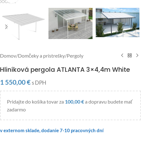
Domov
/
Domčeky a prístrešky
/
Pergoly
Hliníková pergola ATLANTA 3×4,4m White
1 550,00
€
s DPH
Pridajte do košíka tovar za
100,00
€
a dopravu budete mať
zadarmo
v externom sklade, dodanie 7-10 pracovných dní