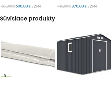
600,00
€
870,00
€
685,00
€
910,00
€
s DPH
s DPH
Súvisiace produkty
-31%
-12%
Fólia na fóliovník 2x3m
DOPRAVA ZADARMO
biela
Záhradný domček
HUDSON 277x255x202cm,
48,00
€
tmavosivý
70,00
€
s DPH