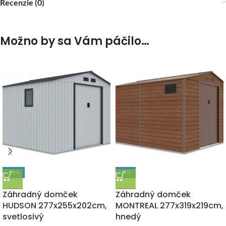
Recenzie (0)
Možno by sa Vám páčilo…
-12%
-4%
DOPRAVA ZADARMO
DOPRAVA ZADARMO
Záhradný domček
Záhradný domček
HUDSON 277x255x202cm,
MONTREAL 277x319x219cm,
svetlosivý
hnedý