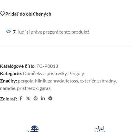
Pridať do obľúbených
7
ľudí si práve prezerá tento produkt!
Katalógové číslo:
FG-P0013
Kategórie:
Domčeky a prístrešky
,
Pergoly
Značky:
pergola
,
hlinik
,
zahrada
,
letoss
,
exteriér
,
zahradny
,
naradie
,
pristresok
,
garaz
Zdieľať: