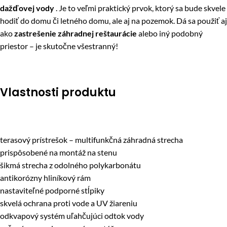
dažďovej vody
. Je to veľmi praktický prvok, ktorý sa bude skvele
hodiť do domu či letného domu, ale aj na pozemok. Dá sa použiť aj
ako
zastrešenie záhradnej reštaurácie
alebo iný podobný
priestor – je skutočne všestranný!
Vlastnosti produktu
terasový prístrešok – multifunkčná záhradná strecha
prispôsobené na montáž na stenu
šikmá strecha z odolného polykarbonátu
antikorózny hliníkový rám
nastaviteľné podporné stĺpiky
skvelá ochrana proti vode a UV žiareniu
odkvapový systém uľahčujúci odtok vody