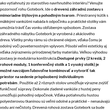
ako vytiahnutý zo starostlivo navrhnutého interiéru? Venujte
pozornosť rohu Gotebork. Ide o
drevenú záhradnú zostavu s
mimoriadne štýlovým a pohodlným tvarom
. Priestranný kútik s
mäkkými vankúšmi nabáda k odpočinku a praktické stolíky vám
umožnia tráviť čas vonku obľúbeným spôsobom. Zostava
záhradného nábytku Gotebork je vyrobená z akáciového
dreva. Všetky prvky rámu sú chránené olejom, vďaka čomu je
odolný voči poveternostným vplyvom. Pôsobí veľmi esteticky aj
vďaka zvýrazneniu prirodzenej farby materiálu. Veľkou výhodou
zostavy je modulárna konštrukcia.
Dostupné prvky (2 kreslá, 2
rohové moduly, 1 konferenčný stolík a 1 vysoký stolík) je
možné navzájom ľubovoľne kombinovať a vytvoriť tak
priestor na sedenie prispôsobený individuálnym
potrebám
. Použitie až 2 rôznych stolov umožňuje výrazne zvýšiť
funkčnosť súpravy. Dokonale zladené vankúše z hustej peny
umožňujú pohodlný odpočinok. Vďaka potiahnutiu hustou
polyesterovou tkaninou sú veľmi odolné a praktické – nenasávajú
vodu ani nečistoty. Drevená rohová zostava Gotebork sa bude