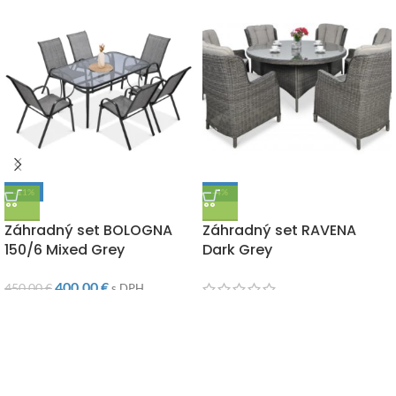
-11%
-4%
DOPRAVA ZADARMO
DOPRAVA ZADARMO
Záhradný set BOLOGNA
Záhradný set RAVENA
150/6 Mixed Grey
Dark Grey
400,00
€
450,00
€
s DPH
2 285,00
€
2 385,00
€
s DPH
Súvisiace produkty