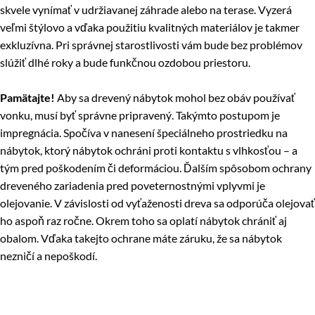
skvele vynímať v udržiavanej záhrade alebo na terase. Vyzerá
veľmi štýlovo a vďaka použitiu kvalitných materiálov je takmer
exkluzívna. Pri správnej starostlivosti vám bude bez problémov
slúžiť dlhé roky a bude funkčnou ozdobou priestoru.
Pamätajte!
Aby sa drevený nábytok mohol bez obáv používať
vonku, musí byť správne pripravený. Takýmto postupom je
impregnácia. Spočíva v nanesení špeciálneho prostriedku na
nábytok, ktorý nábytok ochráni proti kontaktu s vlhkosťou – a
tým pred poškodením či deformáciou. Ďalším spôsobom ochrany
dreveného zariadenia pred poveternostnými vplyvmi je
olejovanie. V závislosti od vyťaženosti dreva sa odporúča olejovať
ho aspoň raz ročne. Okrem toho sa oplatí nábytok chrániť aj
obalom. Vďaka takejto ochrane máte záruku, že sa nábytok
nezničí a nepoškodí.