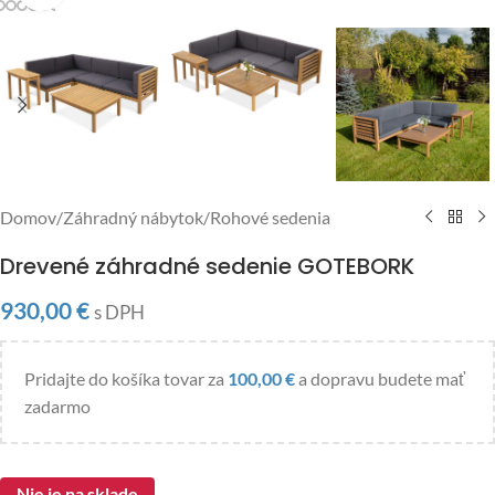
Domov
/
Záhradný nábytok
/
Rohové sedenia
Drevené záhradné sedenie GOTEBORK
930,00
€
s DPH
Pridajte do košíka tovar za
100,00
€
a dopravu budete mať
zadarmo
Nie je na sklade