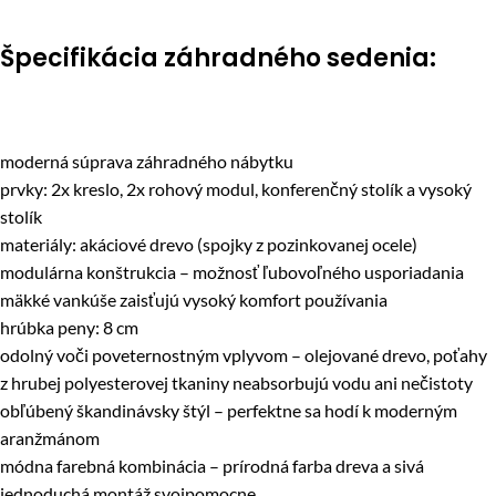
Špecifikácia záhradného sedenia:
moderná súprava záhradného nábytku
prvky: 2x kreslo, 2x rohový modul, konferenčný stolík a vysoký
stolík
materiály: akáciové drevo (spojky z pozinkovanej ocele)
modulárna konštrukcia – možnosť ľubovoľného usporiadania
mäkké vankúše zaisťujú vysoký komfort používania
hrúbka peny: 8 cm
odolný voči poveternostným vplyvom – olejované drevo, poťahy
z hrubej polyesterovej tkaniny neabsorbujú vodu ani nečistoty
obľúbený škandinávsky štýl – perfektne sa hodí k moderným
aranžmánom
módna farebná kombinácia – prírodná farba dreva a sivá
jednoduchá montáž svojpomocne