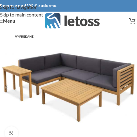
Doprava nad 100 € zadarmo.
Skip to navigation
Skip to main content
Menu
VYPREDANÉ
DOPRAVA ZADARMO
Click to enlarge