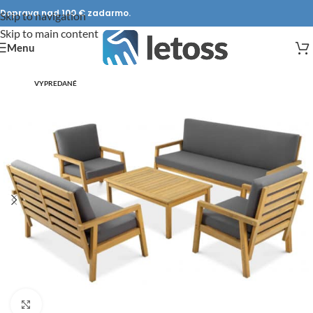
Doprava nad 100 € zadarmo.
Skip to navigation
Skip to main content
Menu
VYPREDANÉ
DOPRAVA ZADARMO
Click to enlarge