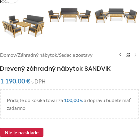
Domov
/
Záhradný nábytok
/
Sedacie zostavy
Drevený záhradný nábytok SANDVIK
1 190,00
€
s DPH
Pridajte do košíka tovar za
100,00
€
a dopravu budete mať
zadarmo
Nie je na sklade