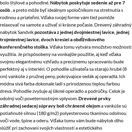
bolo štýlové a pohodlné.
Nábytok poskytuje sedenie až pre 7
osôb
, a preto môže byť ideálnym spoločníkom na stretnutia s
rodinou a priateľmi. Vďaka svojej forme vám tiež pomôže
relaxovať na samote a užívať si krásne počasie. Drevený záhradný
nábytok Sandvik
pozostáva z jednej dvojmiestnej lavice, jednej
trojmiestnej lavice, dvoch kresiel a obdĺžnikového
konferenčného stolíka
. Vďaka tomu vytvára množstvo možností
využitia. Je prispôsobený na vonkajšie použitie, aj keď vďaka
svojmu elegantnému vzhľadu a precíznemu spracovaniu bude
perfektný aj v interiéri. O pohodlie užívateľa sa starajú hrubé (8
cm) vankúše z pružnej peny, pokrývajúce sedák aj operadlá. Ich
módna sivá farba dokonale ladí s prirodzenou teplou farbou
dreva. Pohodlie zvyšuje aj šikmé operadlo a podrúčky. Celok je
odolný voči poveternostným vplyvom.
Drevené prvky
záhradnej sedacej súpravy boli chránené olejom
a vankúše sú
potiahnuté silnou (180 g/m2) polyesterovou tkaninou odolnou
voči vode, špine a oderu. Vďaka tomu vám bude nábytok dlho
slúžiť pri zachovaní svojich vlastností a estetického