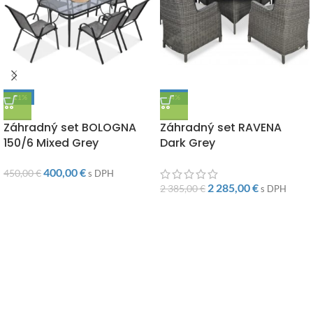
-11%
-4%
DOPRAVA ZADARMO
DOPRAVA ZADARMO
Záhradný set BOLOGNA
Záhradný set RAVENA
150/6 Mixed Grey
Dark Grey
400,00
€
450,00
€
s DPH
2 285,00
€
2 385,00
€
s DPH
Súvisiace produkty