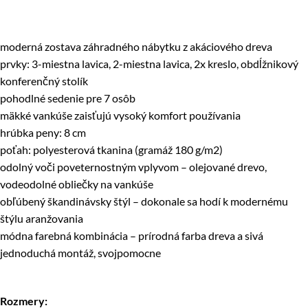
moderná zostava záhradného nábytku z akáciového dreva
prvky: 3-miestna lavica, 2-miestna lavica, 2x kreslo, obdĺžnikový
konferenčný stolík
pohodlné sedenie pre 7 osôb
mäkké vankúše zaisťujú vysoký komfort používania
hrúbka peny: 8 cm
poťah: polyesterová tkanina (gramáž 180 g/m2)
odolný voči poveternostným vplyvom – olejované drevo,
vodeodolné obliečky na vankúše
obľúbený škandinávsky štýl – dokonale sa hodí k modernému
štýlu aranžovania
módna farebná kombinácia – prírodná farba dreva a sivá
jednoduchá montáž, svojpomocne
Rozmery: