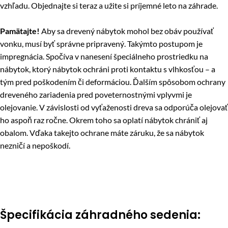
vzhľadu. Objednajte si teraz a užite si príjemné leto na záhrade.
Pamätajte!
Aby sa drevený nábytok mohol bez obáv používať
vonku, musí byť správne pripravený. Takýmto postupom je
impregnácia. Spočíva v nanesení špeciálneho prostriedku na
nábytok, ktorý nábytok ochráni proti kontaktu s vlhkosťou – a
tým pred poškodením či deformáciou. Ďalším spôsobom ochrany
dreveného zariadenia pred poveternostnými vplyvmi je
olejovanie. V závislosti od vyťaženosti dreva sa odporúča olejovať
ho aspoň raz ročne. Okrem toho sa oplatí nábytok chrániť aj
obalom. Vďaka takejto ochrane máte záruku, že sa nábytok
nezničí a nepoškodí.
Špecifikácia záhradného sedenia: