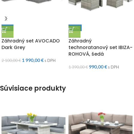
-5%
-29%
DOPRAVA ZADARMO
DOPRAVA ZADARMO
Záhradný set AVOCADO
Záhradný
Dark Grey
technoratanový set IBIZA-
ROHOVÁ, šedá
1 990,00
€
2 100,00
€
s DPH
990,00
€
1 390,00
€
s DPH
Súvisiace produkty