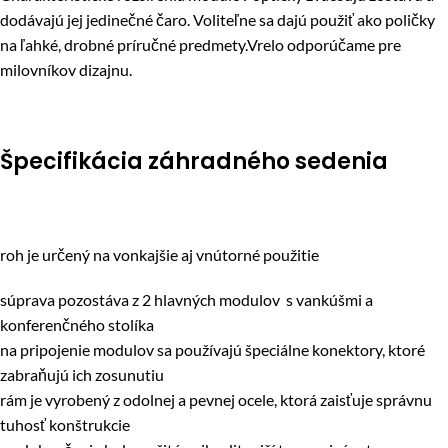
dodávajú jej jedinečné čaro. Voliteľne sa dajú použiť ako poličky
na ľahké, drobné príručné predmety.Vrelo odporúčame pre
milovníkov dizajnu.
Špecifikácia záhradného sedenia
roh je určený na vonkajšie aj vnútorné použitie
súprava pozostáva z 2 hlavných modulov s vankúšmi a
konferenčného stolíka
na pripojenie modulov sa používajú špeciálne konektory, ktoré
zabraňujú ich zosunutiu
rám je vyrobený z odolnej a pevnej ocele, ktorá zaisťuje správnu
tuhosť konštrukcie