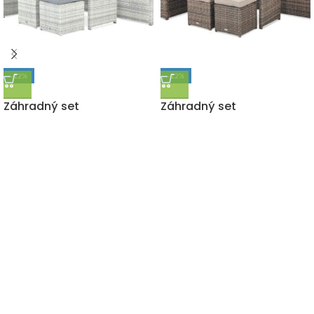
-12%
-12%
DOPRAVA ZADARMO
DOPRAVA ZADARMO
Záhradný set
Záhradný set
SALO+TABURETY White
SALO+TABURETY Brown
Grey
1 150,00
€
1 300,00
€
s DPH
1 150,00
€
1 300,00
€
s DPH
"Záhrada či interiér, Letoss je zárukou tých najkvalitnejších
doplnkov pre Váš domov za tie najnižšie ceny na trhu."