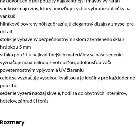
na dokončenie bol použitý najkvalitnejší tmavosivý ratan
vankúše majú zips, ktorý umožňuje rýchle vybratie obliečky na
vankúš
hliníkové povrchy nôh zdôrazňujú elegantný dizajn a zmysel pre
detail
stolík je vybavený bezpečnostným sklom z tvrdeného skla s
hrúbkou 5 mm
vďaka použitiu najkvalitnejších materiálov sa naše sedenie
vyznačuje maximálnou životnosťou, odolnosťou voči
poveternostným vplyvom a UV žiareniu
celok sa vyznačuje vysokou kvalitou a je ideálny pre každodenné
použitie
sedenie vyzerá naozaj skvele, hodí sa do obytných interiérov,
hotelov, záhrad či terás
Rozmery