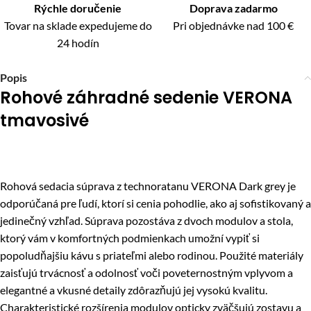
Rýchle doručenie
Doprava zadarmo
Tovar na sklade expedujeme do
Pri objednávke nad 100 €
24 hodín
Popis
Rohové záhradné sedenie VERONA
tmavosivé
Rohová sedacia súprava z technoratanu VERONA Dark grey je
odporúčaná pre ľudí, ktorí si cenia pohodlie, ako aj sofistikovaný a
jedinečný vzhľad. Súprava pozostáva z dvoch modulov a stola,
ktorý vám v komfortných podmienkach umožní vypiť si
popoludňajšiu kávu s priateľmi alebo rodinou. Použité materiály
zaisťujú trvácnosť a odolnosť voči poveternostným vplyvom a
elegantné a vkusné detaily zdôrazňujú jej vysokú kvalitu.
Charakteristické rozšírenia modulov opticky zväčšujú zostavu a