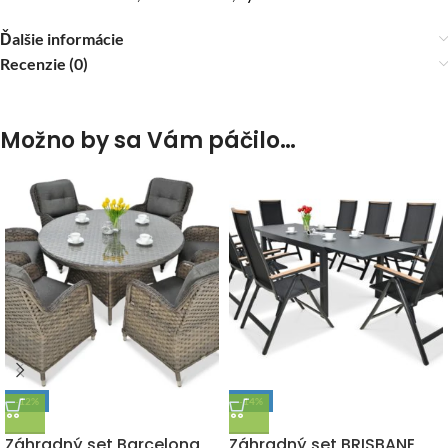
Ďalšie informácie
Recenzie (0)
Možno by sa Vám páčilo…
-12%
-14%
DOPRAVA ZADARMO
DOPRAVA ZADARMO
Záhradný set Barcelona
Záhradný set BRISBANE