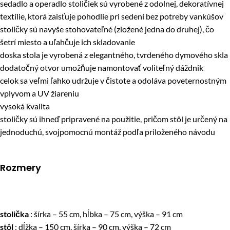
sedadlo a operadlo stoličiek sú vyrobené z odolnej, dekoratívnej
textílie, ktorá zaisťuje pohodlie pri sedení bez potreby vankúšov
stoličky sú navyše stohovateľné (zložené jedna do druhej), čo
šetrí miesto a uľahčuje ich skladovanie
doska stola je vyrobená z elegantného, ​​tvrdeného dymového skla
dodatočný otvor umožňuje namontovať voliteľný dáždnik
celok sa veľmi ľahko udržuje v čistote a odoláva poveternostným
vplyvom a UV žiareniu
vysoká kvalita
stoličky sú ihneď pripravené na použitie, pričom stôl je určený na
jednoduchú, svojpomocnú montáž podľa priloženého návodu
Rozmery
stolička
: šírka – 55 cm, hĺbka – 75 cm, výška – 91 cm
stôl
: dĺžka – 150 cm, šírka – 90 cm, výška – 72 cm