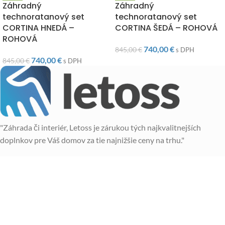
Záhradný
Záhradný
technoratanový set
technoratanový set
CORTINA HNEDÁ –
CORTINA ŠEDÁ – ROHOVÁ
ROHOVÁ
740,00
€
845,00
€
s DPH
740,00
€
845,00
€
s DPH
"Záhrada či interiér, Letoss je zárukou tých najkvalitnejších
doplnkov pre Váš domov za tie najnižšie ceny na trhu."