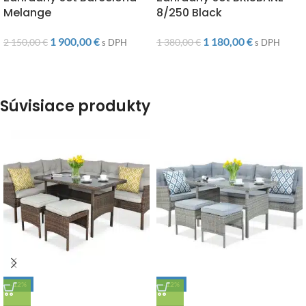
Melange
8/250 Black
1 900,00
€
1 180,00
€
2 150,00
€
1 380,00
€
s DPH
s DPH
Súvisiace produkty
-12%
-12%
DOPRAVA ZADARMO
DOPRAVA ZADARMO