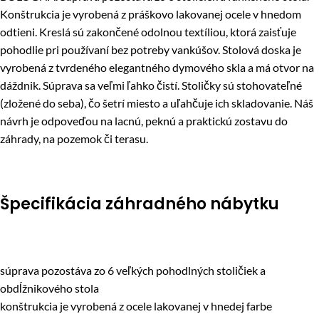
Konštrukcia je vyrobená z práškovo lakovanej ocele v hnedom
odtieni. Kreslá sú zakončené odolnou textíliou, ktorá zaisťuje
pohodlie pri používaní bez potreby vankúšov. Stolová doska je
vyrobená z tvrdeného elegantného dymového skla a má otvor na
dáždnik. Súprava sa veľmi ľahko čistí. Stoličky sú stohovateľné
(zložené do seba), čo šetrí miesto a uľahčuje ich skladovanie. Náš
návrh je odpoveďou na lacnú, peknú a praktickú zostavu do
záhrady, na pozemok či terasu.
Špecifikácia záhradného nábytku
súprava pozostáva zo 6 veľkých pohodlných stoličiek a
obdĺžnikového stola
konštrukcia je vyrobená z ocele lakovanej v hnedej farbe