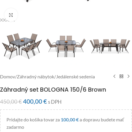
Click to enlarge
Domov
/
Záhradný nábytok
/
Jedálenské sedenia
Záhradný set BOLOGNA 150/6 Brown
400,00
€
450,00
€
s DPH
Pridajte do košíka tovar za
100,00
€
a dopravu budete mať
zadarmo