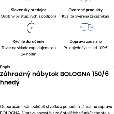
Slovenský predajca
Overené produkty
Osobný prístup, rýchla podpora
Kvalita overená zákazníkmi
Rýchle doručenie
Doprava zadarmo
Tovar na sklade expedujeme do
Pri objednávke nad 100 €
24 hodín
Popis
Záhradný nábytok BOLOGNA 150/6
hnedý
Odporúčame vám zakúpiť si veľkú a pohodlnú záhradnú súpravu
BOLOGNA. Súprava pozostáva zo 6 stoličiek a funkčného stola.