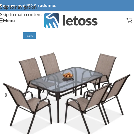
Doprava nad 100 € zadarmo.
Skip to navigation
Skip to main content
Menu
-11%
DOPRAVA ZADARMO