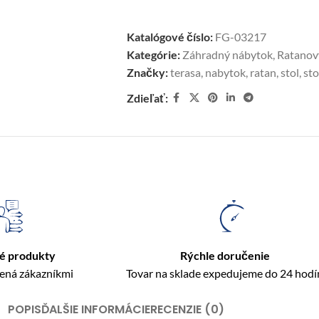
Katalógové číslo:
FG-03217
Kategórie:
Záhradný nábytok
,
Ratanov
Značky:
terasa
,
nabytok
,
ratan
,
stol
,
sto
Zdieľať:
é produkty
Rýchle doručenie
rená zákazníkmi
Tovar na sklade expedujeme do 24 hodí
POPIS
ĎALŠIE INFORMÁCIE
RECENZIE (0)