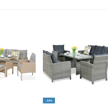
-16%
O
DOPRAVA ZADARMO