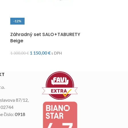
-12%
-10%
DOPRAVA ZADARMO
VYPREDANÉ
Záhradný set SALO+TABURETY
DOPRAVA ZAD
Beige
Záhradný se
1 150,00
€
1 300,00
€
1 57
s DPH
1 750,00
€
KT
.o.
slavova 87/12,
n 02744
e číslo:
0918