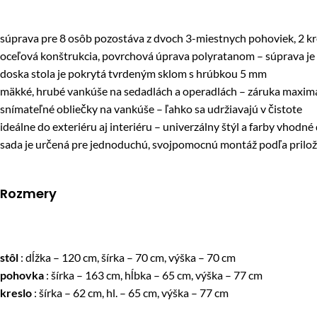
súprava pre 8 osôb pozostáva z dvoch 3-miestnych pohoviek, 2 kre
oceľová konštrukcia, povrchová úprava polyratanom – súprava je 
doska stola je pokrytá tvrdeným sklom s hrúbkou 5 mm
mäkké, hrubé vankúše na sedadlách a operadlách – záruka maxim
snímateľné obliečky na vankúše – ľahko sa udržiavajú v čistote
ideálne do exteriéru aj interiéru – univerzálny štýl a farby vhodné
sada je určená pre jednoduchú, svojpomocnú montáž podľa pril
Rozmery
stôl
: dĺžka – 120 cm, šírka – 70 cm, výška – 70 cm
pohovka
: šírka – 163 cm, hĺbka – 65 cm, výška – 77 cm
kreslo
: šírka – 62 cm, hl. – 65 cm, výška – 77 cm