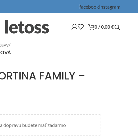
facebook
instagram
0
/
0,00
€
tavy
/
ÉŽOVÁ
ORTINA FAMILY –
a dopravu budete mať zadarmo