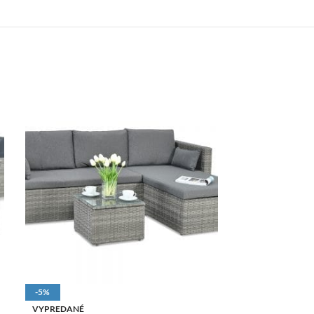
-5%
-10%
VYPREDANÉ
VYPREDANÉ