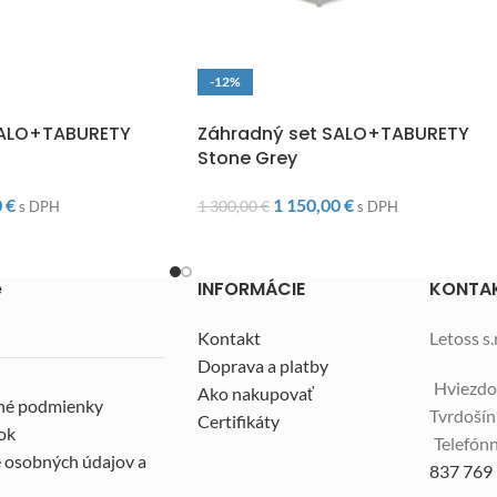
-12%
O
DOPRAVA ZADARMO
SALO+TABURETY
Záhradný set SALO+TABURETY
Stone Grey
0
€
1 150,00
€
1 300,00
€
s DPH
s DPH
e
INFORMÁCIE
KONTA
Kontakt
Letoss s.r
Doprava a platby
Hviezdo
Ako nakupovať
né podmienky
Tvrdoší
Certifikáty
ok
Telefónn
 osobných údajov a
837 769