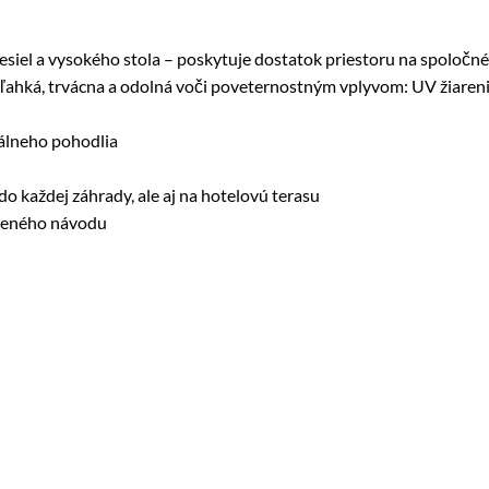
siel a vysokého stola – poskytuje dostatok priestoru na spoločné
ľahká, trvácna a odolná voči poveternostným vplyvom: UV žiareni
álneho pohodlia
 do každej záhrady, ale aj na hotelovú terasu
oženého návodu