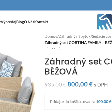
k
Výpredaj
Blog
O Nás
Kontakt
Domov
/
Záhradný nábytok
/
Sedacie zos
Záhradný set CORTINA FAMILY – B
Záhradný set C
BÉŽOVÁ
800,00
€
935,00
€
s DPH
Pridajte do košíka tovar za
100,00
€