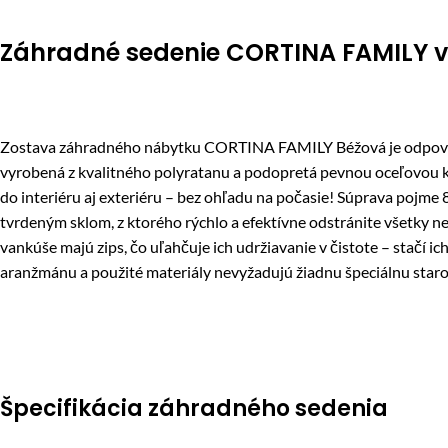
Záhradné sedenie CORTINA FAMILY v 
Zostava záhradného nábytku CORTINA FAMILY Béžová je odpoveďou 
vyrobená z kvalitného polyratanu a podopretá pevnou oceľovou k
do interiéru aj exteriéru – bez ohľadu na počasie! Súprava pojme
tvrdeným sklom, z ktorého rýchlo a efektívne odstránite všetky 
vankúše majú zips, čo uľahčuje ich udržiavanie v čistote – stačí 
aranžmánu a použité materiály nevyžadujú žiadnu špeciálnu staros
Špecifikácia záhradného sedenia