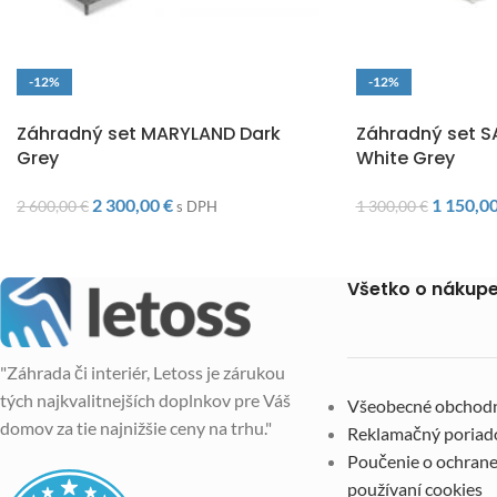
-12%
-12%
DOPRAVA ZADARMO
DOPRAVA ZADARM
Záhradný set MARYLAND Dark
Záhradný set 
Grey
White Grey
2 300,00
€
1 150,0
2 600,00
€
1 300,00
€
s DPH
Všetko o nákup
"Záhrada či interiér, Letoss je zárukou
tých najkvalitnejších doplnkov pre Váš
Všeobecné obchod
domov za tie najnižšie ceny na trhu."
Reklamačný poriad
Poučenie o ochrane
používaní cookies