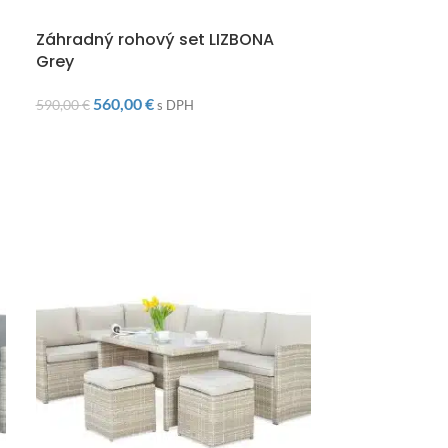
DOPRAVA ZADARMO
DOPRAVA ZAD
Záhradný rohový set LIZBONA
Záhradný set
Grey
1 45
1 620,00
€
560,00
€
590,00
€
s DPH