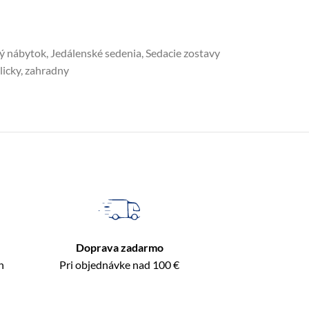
ý nábytok
,
Jedálenské sedenia
,
Sedacie zostavy
licky
,
zahradny
Doprava zadarmo
n
Pri objednávke nad 100 €