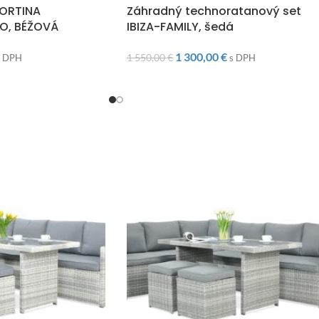
CORTINA
Záhradný technoratanový set
O, BÉŽOVÁ
IBIZA-FAMILY, šedá
1 300,00
€
1 550,00
€
s DPH
s DPH