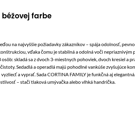
béžovej farbe
na najvyššie požiadavky zákazníkov – spája odolnosť, pevnosť a
onštrukciou, vďaka čomu je stabilná a odolná voči nepriaznivým
 8 osôb: skladá sa z dvoch 3-miestnych pohoviek, dvoch kresiel a 
nečistoty. Sedadlá a operadlá majú pohodlné vankúše zvyšujúce k
ich vyzliecť a vyprať. Sada CORTINA FAMILY je funkčná aj elegantná
tlivosť – stačí tlaková umývačka alebo vlhká handrička.