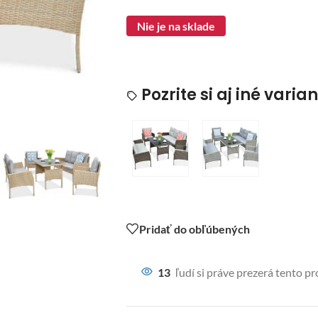
Nie je na sklade
Pozrite si aj iné varia
Pridať do obľúbených
13
ľudí si práve prezerá tento p