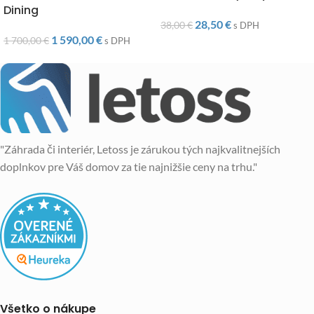
Dining
28,50
€
38,00
€
s DPH
1 590,00
€
1 700,00
€
s DPH
"Záhrada či interiér, Letoss je zárukou tých najkvalitnejších
doplnkov pre Váš domov za tie najnižšie ceny na trhu."
Všetko o nákupe