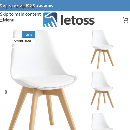
Doprava nad 100 € zadarmo.
Skip to navigation
Skip to main content
Menu
-28%
VYPREDANÉ
DOPRAVA ZADARMO