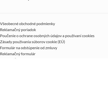
Všeobecné obchodné podmienky
Reklamačný poriadok
Poučenie o ochrane osobných údajov a používaní cookies
Zásady používania súborov cookie (EÚ)
Formulár na odstúpenie od zmluvy
Reklamačný formulár
Odstúpiť od zmluvy tu
INFORMÁCIE
Kontakt
Doprava a platby
Ako nakupovať
Certifikáty