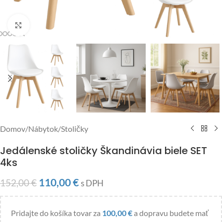
Click to enlarge
Domov
/
Nábytok
/
Stoličky
Jedálenské stoličky Škandinávia biele SET
4ks
110,00
€
152,00
€
s DPH
Pridajte do košíka tovar za
100,00
€
a dopravu budete mať