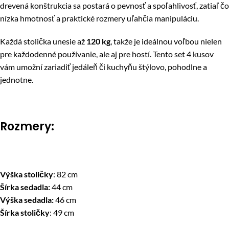
drevená konštrukcia sa postará o pevnosť a spoľahlivosť, zatiaľ čo
nízka hmotnosť a praktické rozmery uľahčia manipuláciu.
Každá stolička unesie až
120 kg
, takže je ideálnou voľbou nielen
pre každodenné používanie, ale aj pre hostí. Tento set 4 kusov
vám umožní zariadiť jedáleň či kuchyňu štýlovo, pohodlne a
jednotne.
Rozmery:
Výška stoličky
: 82 cm
Šírka sedadla:
44 cm
Výška sedadla:
46 cm
Šírka stoličky
: 49 cm