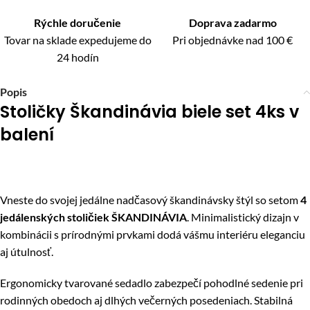
Rýchle doručenie
Doprava zadarmo
Tovar na sklade expedujeme do
Pri objednávke nad 100 €
24 hodín
Popis
Stoličky Škandinávia biele set 4ks v
balení
Vneste do svojej jedálne nadčasový škandinávsky štýl so setom
4
jedálenských stoličiek ŠKANDINÁVIA
. Minimalistický dizajn v
kombinácii s prírodnými prvkami dodá vášmu interiéru eleganciu
aj útulnosť.
Ergonomicky tvarované sedadlo zabezpečí pohodlné sedenie pri
rodinných obedo­ch aj dlhých večerných posedeniach. Stabilná