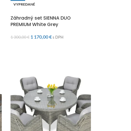
VYPREDANÉ
VYPREDANÉ
DOPRAVA ZADARMO
DOPRAVA ZAD
Záhradný set SIENNA DUO
Záhradný se
PREMIUM White Grey
DINING+KRES
1 170,00
€
1 90
1 300,00
€
2 200,00
€
s DPH