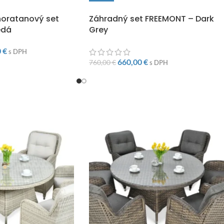
O
DOPRAVA ZADARMO
oratanový set
Záhradný set FREEMONT – Dark
edá
Grey
0
€
s DPH
660,00
€
760,00
€
s DPH