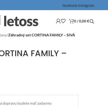
facebook
instagram
0
/
0,00
€
tavy
/
Záhradný set CORTINA FAMILY – SIVÁ
ORTINA FAMILY –
a dopravu budete mať zadarmo