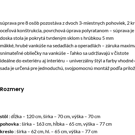
súprava pre 8 osôb pozostáva z dvoch 3-miestnych pohoviek, 2 kre
oceľová konštrukcia, povrchová úprava polyratanom – súprava je 
doska stola je pokrytá tvrdeným sklom s hrúbkou 5 mm
mäkké, hrubé vankúše na sedadlách a operadlách – záruka maxim
snímateľné obliečky na vankúše – ľahko sa udržiavajú v čistote
ideálne do exteriéru aj interiéru – univerzálny štýl a farby vhodné
sada je určená pre jednoduchú, svojpomocnú montáž podľa pril
Rozmery
stôl
: dĺžka – 120 cm, šírka – 70 cm, výška – 70 cm
pohovka
: šírka – 163 cm, hĺbka – 65 cm, výška – 77 cm
kreslo
: šírka – 62 cm, hl. – 65 cm, výška – 77 cm