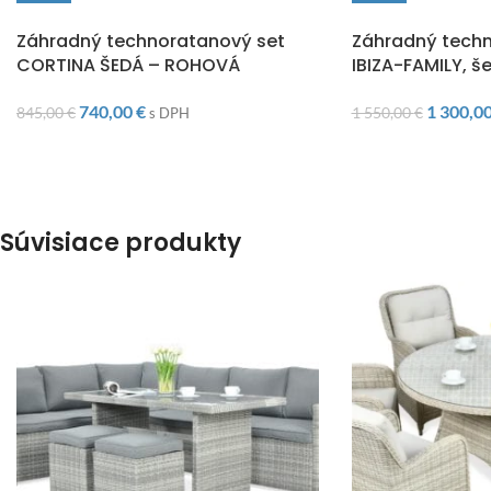
DOPRAVA ZADARMO
DOPRAVA ZADARM
Záhradný technoratanový set
Záhradný techn
CORTINA ŠEDÁ – ROHOVÁ
IBIZA-FAMILY, š
740,00
€
1 300,0
845,00
€
1 550,00
€
s DPH
Súvisiace produkty