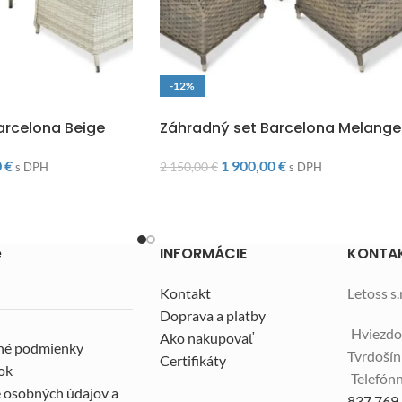
-12%
O
DOPRAVA ZADARMO
arcelona Beige
Záhradný set Barcelona Melange
0
€
1 900,00
€
2 150,00
€
s DPH
s DPH
e
INFORMÁCIE
KONTA
Kontakt
Letoss s.r
Doprava a platby
Hviezdo
Ako nakupovať
né podmienky
Tvrdoší
Certifikáty
ok
Telefónn
 osobných údajov a
837 769