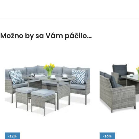
Možno by sa Vám páčilo…
-12%
-16%