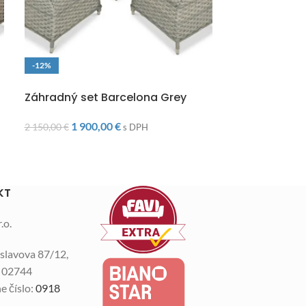
-12%
-29%
DOPRAVA ZADARMO
VYPREDANÉ
Záhradný set Barcelona Grey
Obal na záve
1 900,00
€
20,00
€
2 150,00
€
28,00
€
s DPH
KT
.o.
slavova 87/12,
n 02744
e číslo:
0918