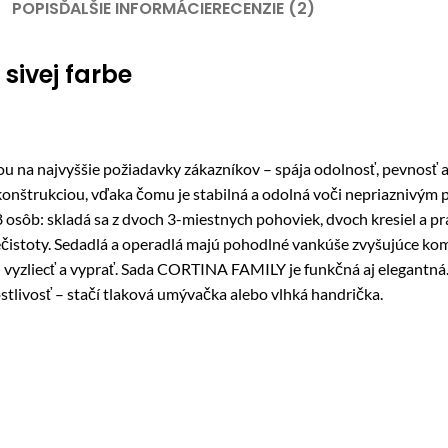
POPIS
ĎALŠIE INFORMÁCIE
RECENZIE (2)
sivej farbe
 najvyššie požiadavky zákazníkov – spája odolnosť, pevnosť a es
onštrukciou, vďaka čomu je stabilná a odolná voči nepriaznivým
 8 osôb: skladá sa z dvoch 3-miestnych pohoviek, dvoch kresiel a 
nečistoty. Sedadlá a operadlá majú pohodlné vankúše zvyšujúce k
ich vyzliecť a vyprať. Sada CORTINA FAMILY je funkčná aj elegantná
tlivosť – stačí tlaková umývačka alebo vlhká handrička.