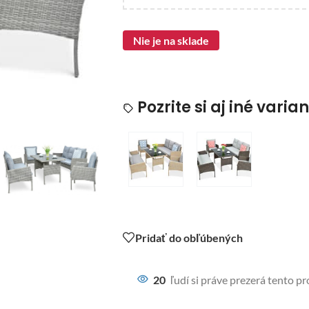
Nie je na sklade
Pozrite si aj iné varia
Pridať do obľúbených
20
ľudí si práve prezerá tento p