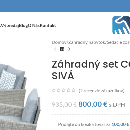
k
Výpredaj
Blog
O Nás
Kontakt
Domov
/
Záhradný nábytok
/
Sedacie zos
Záhradný set C
SIVÁ
(
2
recenzie zákazníkov)
800,00
€
935,00
€
s DPH
Pridajte do košíka tovar za
100,00
€