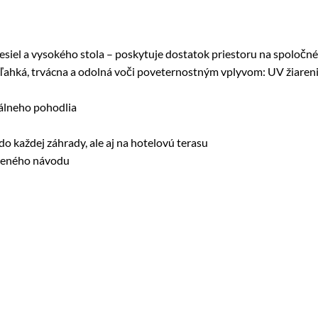
siel a vysokého stola – poskytuje dostatok priestoru na spoločné
ľahká, trvácna a odolná voči poveternostným vplyvom: UV žiareni
álneho pohodlia
 do každej záhrady, ale aj na hotelovú terasu
oženého návodu