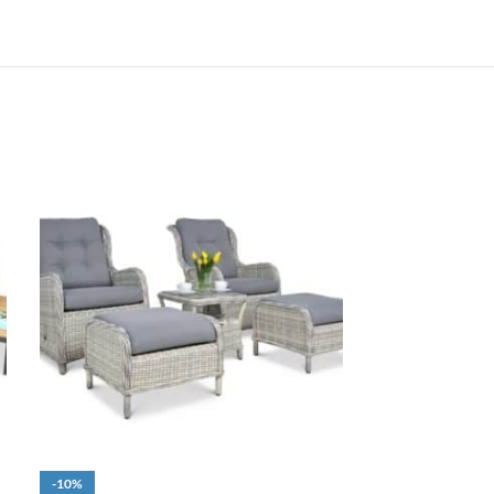
-10%
-14%