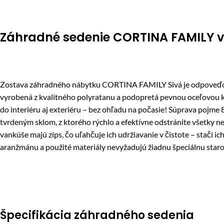
Záhradné sedenie CORTINA FAMILY v 
Zostava záhradného nábytku CORTINA FAMILY Sivá je odpoveďou na
vyrobená z kvalitného polyratanu a podopretá pevnou oceľovou k
do interiéru aj exteriéru – bez ohľadu na počasie! Súprava pojme
tvrdeným sklom, z ktorého rýchlo a efektívne odstránite všetky 
vankúše majú zips, čo uľahčuje ich udržiavanie v čistote – stačí 
aranžmánu a použité materiály nevyžadujú žiadnu špeciálnu staros
Špecifikácia záhradného sedenia