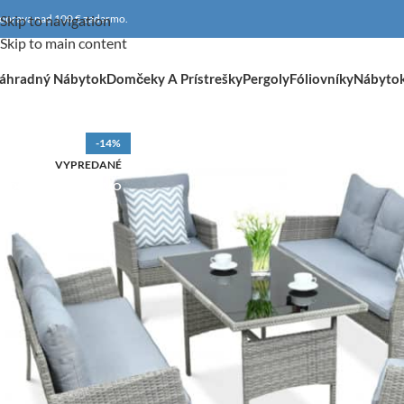
oprava nad 100 € zadarmo.
Skip to navigation
Skip to main content
áhradný Nábytok
Domčeky A Prístrešky
Pergoly
Fóliovníky
Nábyto
-14%
VYPREDANÉ
DOPRAVA ZADARMO