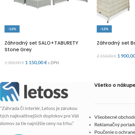
-12%
-12%
DOPRAVA ZADARMO
DOPRAVA ZADARM
Záhradný set SALO+TABURETY
Záhradný set B
Stone Grey
1 900,0
2 150,00
€
1 150,00
€
1 300,00
€
s DPH
Všetko o nákup
"Záhrada či interiér, Letoss je zárukou
tých najkvalitnejších doplnkov pre Váš
Všeobecné obchod
domov za tie najnižšie ceny na trhu."
Reklamačný poriad
Poučenie o ochrane