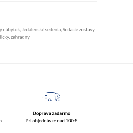
ý nábytok
,
Jedálenské sedenia
,
Sedacie zostavy
licky
,
zahradny
Doprava zadarmo
n
Pri objednávke nad 100 €