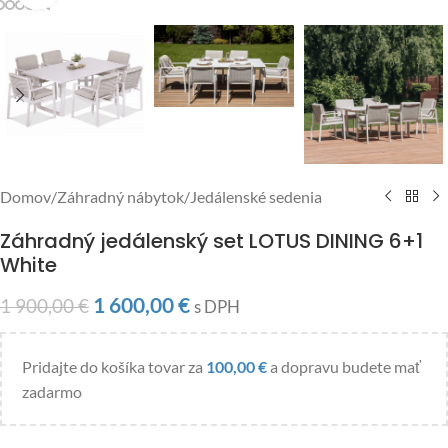
Domov
/
Záhradný nábytok
/
Jedálenské sedenia
Záhradný jedálenský set LOTUS DINING 6+1
White
1 600,00
€
1 900,00
€
s DPH
Pridajte do košíka tovar za
100,00
€
a dopravu budete mať
zadarmo