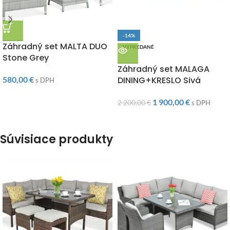
DOPRAVA ZADARMO
-14%
Záhradný set MALTA DUO
VYPREDANÉ
Stone Grey
DOPRAVA ZADARMO
Záhradný set MALAGA
580,00
€
DINING+KRESLO Sivá
s DPH
1 900,00
€
2 200,00
€
s DPH
Súvisiace produkty