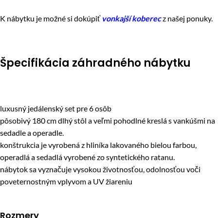
K nábytku je možné si dokúpiť
vonkajší
koberec
z našej ponuky.
Špecifikácia záhradného nábytku
luxusný jedálenský set pre 6 osôb
pôsobivý 180 cm dlhý stôl a veľmi pohodlné kreslá s vankúšmi na
sedadle a operadle.
konštrukcia je vyrobená z hliníka lakovaného bielou farbou,
operadlá a sedadlá vyrobené zo syntetického ratanu.
nábytok sa vyznačuje vysokou životnosťou, odolnosťou voči
poveternostným vplyvom a UV žiareniu
Rozmery