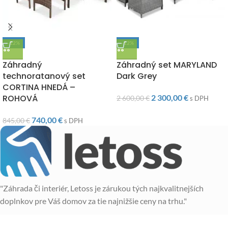
-12%
-12%
DOPRAVA ZADARMO
DOPRAVA ZADARMO
Záhradný
Záhradný set MARYLAND
technoratanový set
Dark Grey
CORTINA HNEDÁ –
ROHOVÁ
2 300,00
€
2 600,00
€
s DPH
740,00
€
845,00
€
s DPH
"Záhrada či interiér, Letoss je zárukou tých najkvalitnejších
doplnkov pre Váš domov za tie najnižšie ceny na trhu."