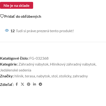
Nie je na sklade
Pridať do obľúbených
12
ľudí si práve prezerá tento produkt!
Katalógové číslo:
FG-032368
Kategórie:
Záhradný nábytok
,
Hliníkový záhradný nábytok
,
Jedálenské sedenia
Značky:
hlinik
,
terasa
,
nabytok
,
stol
,
stolicky
,
zahradny
Zdieľať: