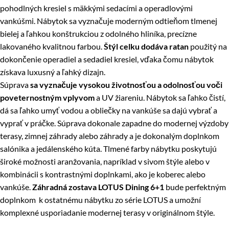
pohodlných kresiel s mäkkými sedacími a operadlovými
vankúšmi. Nábytok sa vyznačuje moderným odtieňom tlmenej
bielej a ľahkou konštrukciou z odolného hliníka, precízne
lakovaného kvalitnou farbou.
Štýl celku dodáva ratan
použitý na
dokončenie operadiel a sedadiel kresiel, vďaka čomu nábytok
získava luxusný a ľahký dizajn.
Súprava
sa vyznačuje vysokou životnosťou a odolnosťou voči
poveternostným vplyvom
a UV žiareniu. Nábytok sa ľahko čistí,
dá sa ľahko umyť vodou a obliečky na vankúše sa dajú vybrať a
vyprať v práčke. Súprava dokonale zapadne do modernej výzdoby
terasy, zimnej záhrady alebo záhrady a je dokonalým doplnkom
salónika a jedálenského kúta. Tlmené farby nábytku poskytujú
široké možnosti aranžovania, napríklad v sivom štýle alebo v
kombinácii s kontrastnými doplnkami, ako je koberec alebo
vankúše.
Záhradná zostava LOTUS Dining 6+1
bude perfektným
doplnkom k ostatnému nábytku zo série LOTUS a umožní
komplexné usporiadanie modernej terasy v originálnom štýle.