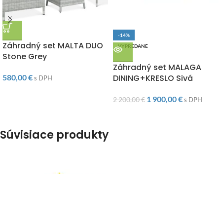
DOPRAVA ZADARMO
-14%
Záhradný set MALTA DUO
VYPREDANÉ
Stone Grey
DOPRAVA ZADARMO
Záhradný set MALAGA
580,00
€
DINING+KRESLO Sivá
s DPH
1 900,00
€
2 200,00
€
s DPH
Súvisiace produkty