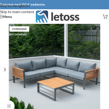
Doprava nad 100 € zadarmo.
Skip to navigation
Skip to main content
Menu
VYPREDANÉ
DOPRAVA ZADARMO
Click to enlarge