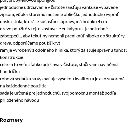
jednoduché udržiavanie v čistote zaisťujú vankúše vybavené
zipsom, vďaka ktorému môžeme obliečku jednoducho vyprať
doska stola, ktorá je súčasťou súpravy, má hrúbku 4 cm
drevo použité v tejto zostave je eukalyptus, je potrebné
zabezpečiť, aby tekutiny nemohli preniknúť hlboko do štruktúry
dreva, odporúčame použiť kryt
rám je vyrobený z odolného hliníka, ktorý zaisťuje správnu tuhosť
konštrukcie
celé sa to veľmi ľahko udržiava v čistote, stačí vám navlhčená
handrička
rohová sedačka sa vyznačuje vysokou kvalitou a je ako stvorená
na každodenné použitie
sada je určená pre jednoduchú, svojpomocnú montáž podľa
priloženého návodu
Rozmery