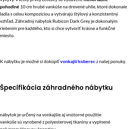
pohodlné
10 cm hrubé vankúše na drevené uhlie, ktoré dokonale
ladia s celou kompozíciou a vytvárajú štýlový a konzistentný
vzhľad. Záhradný nábytok Rubicon Dark Grey je dokonalým
riešením pre každého, kto si chce vytvoriť krásne a funkčné
miesto.
K nábytku je možné si dokúpiť
vonkajší
koberec
z našej ponuky.
Špecifikácia záhradného nábytku
nábytok je určený na vonkajšie aj vnútorné použitie
vankúše sú vyrobené z polyesterovej tkaniny a vyplnené
polypropylénovou špongiou