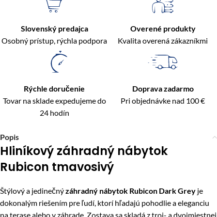
Slovenský predajca
Overené produkty
Osobný prístup, rýchla podpora
Kvalita overená zákazníkmi
Rýchle doručenie
Doprava zadarmo
Tovar na sklade expedujeme do
Pri objednávke nad 100 €
24 hodín
Popis
Hliníkový záhradný nábytok
Rubicon tmavosivý
Štýlový a jedinečný
záhradný nábytok Rubicon Dark Grey
je
dokonalým riešením pre ľudí, ktorí hľadajú pohodlie a eleganciu
na terase alebo v záhrade. Zostava sa skladá z troj- a dvojmiestnej