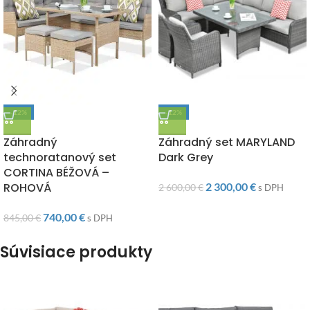
-12%
-12%
DOPRAVA ZADARMO
DOPRAVA ZADARMO
Záhradný
Záhradný set MARYLAND
technoratanový set
Dark Grey
CORTINA BÉŽOVÁ –
ROHOVÁ
2 300,00
€
2 600,00
€
s DPH
740,00
€
845,00
€
s DPH
Súvisiace produkty