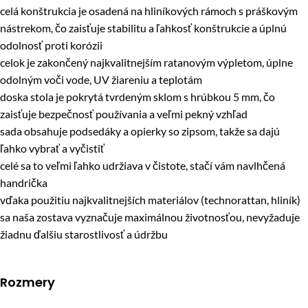
celá konštrukcia je osadená na hliníkových rámoch s práškovým
nástrekom, čo zaisťuje stabilitu a ľahkosť konštrukcie a úplnú
odolnosť proti korózii
celok je zakončený najkvalitnejším ratanovým výpletom, úplne
odolným voči vode, UV žiareniu a teplotám
doska stola je pokrytá tvrdeným sklom s hrúbkou 5 mm, čo
zaisťuje bezpečnosť používania a veľmi pekný vzhľad
sada obsahuje podsedáky a opierky so zipsom, takže sa dajú
ľahko vybrať a vyčistiť
celé sa to veľmi ľahko udržiava v čistote, stačí vám navlhčená
handrička
vďaka použitiu najkvalitnejších materiálov (technorattan, hliník)
sa naša zostava vyznačuje maximálnou životnosťou, nevyžaduje
žiadnu ďalšiu starostlivosť a údržbu
Rozmery