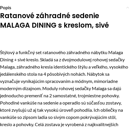
Popis
Ratanové záhradné sedenie
MALAGA DINING s kreslom, sivé
Štýlový a funkčný set ratanového záhradného nábytku Malaga
Dining + sivé kreslo. Skladá sa z dvojmodulovej rohovej sedačky
Malaga, záhradného kresla identického štýlu a veľkého, vysokého
jedálenského stola na 4 pôsobivých nohách. Nábytok sa
vyznačuje vynikajúcim spracovaním a módnym, mimoriadne
moderným dizajnom. Moduly rohovej sedačky Malaga sa dajú
jednoducho premeniť na 2 samostatné, trojmiestne pohovky.
Pohodlné vankúše na sedenie a operadlo sú súčasťou zostavy,
ktoré zvyšujú už aj tak vysokú úroveň pohodlia. Ich obliečky na
vankúše so zipsom ladia so sivým copom pokrývajúcim stôl,
kreslo a pohovky. Celá zostava je vyrobená z najkvalitnejších