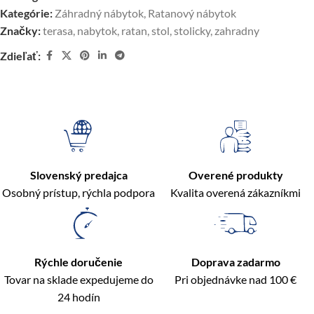
Kategórie:
Záhradný nábytok
,
Ratanový nábytok
Značky:
terasa
,
nabytok
,
ratan
,
stol
,
stolicky
,
zahradny
Zdieľať:
Slovenský predajca
Overené produkty
Osobný prístup, rýchla podpora
Kvalita overená zákazníkmi
Rýchle doručenie
Doprava zadarmo
Tovar na sklade expedujeme do
Pri objednávke nad 100 €
24 hodín