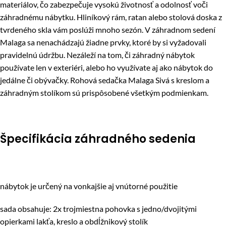
materiálov, čo zabezpečuje vysokú životnosť a odolnosť voči
záhradnému nábytku. Hliníkový rám, ratan alebo stolová doska z
tvrdeného skla vám poslúži mnoho sezón. V záhradnom sedení
Malaga sa nenachádzajú žiadne prvky, ktoré by si vyžadovali
pravidelnú údržbu. Nezáleží na tom, či záhradný nábytok
používate len v exteriéri, alebo ho využívate aj ako nábytok do
jedálne či obývačky. Rohová sedačka Malaga Sivá s kreslom a
záhradným stolíkom sú prispôsobené všetkým podmienkam.
Špecifikácia záhradného sedenia
nábytok je určený na vonkajšie aj vnútorné použitie
sada obsahuje: 2x trojmiestna pohovka s jedno/dvojitými
opierkami lakťa, kreslo a obdĺžnikový stolík