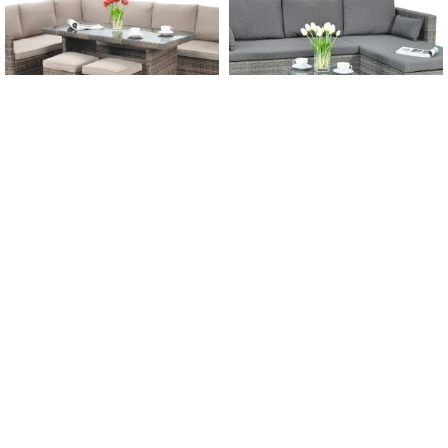
-12%
-5%
DOPRAVA ZADARMO
VYPREDANÉ
Záhradný set
DOPRAVA ZADARMO
SALO+TABURETY Brown
Záhradný rohový set
LIZBONA Grey
1 150,00
€
1 300,00
€
s DPH
560,00
€
590,00
€
s DPH