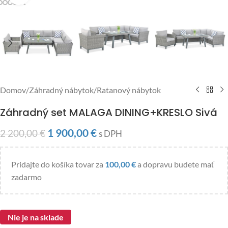
Domov
/
Záhradný nábytok
/
Ratanový nábytok
Záhradný set MALAGA DINING+KRESLO Sivá
1 900,00
€
2 200,00
€
s DPH
Pridajte do košíka tovar za
100,00
€
a dopravu budete mať
zadarmo
Nie je na sklade