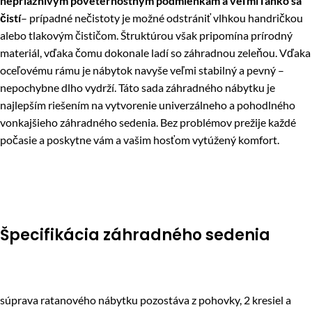
nepriaznivým poveternostným podmienkam a veľmi ľahko sa
čistí
– prípadné nečistoty je možné odstrániť vlhkou handričkou
alebo tlakovým čističom. Štruktúrou však pripomína prírodný
materiál, vďaka čomu dokonale ladí so záhradnou zeleňou. Vďaka
oceľovému rámu je nábytok navyše veľmi stabilný a pevný –
nepochybne dlho vydrží. Táto sada záhradného nábytku je
najlepším riešením na vytvorenie univerzálneho a pohodlného
vonkajšieho záhradného sedenia. Bez problémov prežije každé
počasie a poskytne vám a vašim hosťom vytúžený komfort.
Špecifikácia záhradného sedenia
súprava ratanového nábytku pozostáva z pohovky, 2 kresiel a