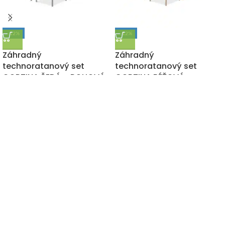
-12%
-12%
DOPRAVA ZADARMO
DOPRAVA ZADARMO
Záhradný
Záhradný
technoratanový set
technoratanový set
CORTINA ŠEDÁ – ROHOVÁ
CORTINA BÉŽOVÁ –
ROHOVÁ
740,00
€
845,00
€
s DPH
740,00
€
845,00
€
s DPH
"Záhrada či interiér, Letoss je zárukou tých najkvalitnejších
doplnkov pre Váš domov za tie najnižšie ceny na trhu."