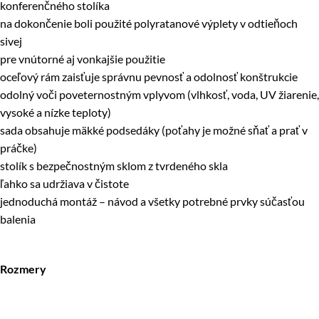
konferenčného stolíka
na dokončenie boli použité polyratanové výplety v odtieňoch
sivej
pre vnútorné aj vonkajšie použitie
oceľový rám zaisťuje správnu pevnosť a odolnosť konštrukcie
odolný voči poveternostným vplyvom (vlhkosť, voda, UV žiarenie,
vysoké a nízke teploty)
sada obsahuje mäkké podsedáky (poťahy je možné sňať a prať v
práčke)
stolík s bezpečnostným sklom z tvrdeného skla
ľahko sa udržiava v čistote
jednoduchá montáž – návod a všetky potrebné prvky súčasťou
balenia
Rozmery