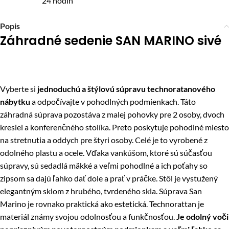
24 hodín
Popis
Záhradné sedenie SAN MARINO sivé
Vyberte si
jednoduchú a štýlovú súpravu technoratanového
nábytku
a odpočívajte v pohodlných podmienkach. Táto
záhradná súprava pozostáva z malej pohovky pre 2 osoby, dvoch
kresiel a konferenčného stolíka. Preto poskytuje pohodlné miesto
na stretnutia a oddych pre štyri osoby. Celé je to vyrobené z
odolného plastu a ocele. Vďaka vankúšom, ktoré sú súčasťou
súpravy, sú sedadlá mäkké a veľmi pohodlné a ich poťahy so
zipsom sa dajú ľahko dať dole a prať v práčke. Stôl je vystužený
elegantným sklom z hrubého, tvrdeného skla. Súprava San
Marino je rovnako praktická ako estetická. Technorattan je
materiál známy svojou odolnosťou a funkčnosťou.
Je odolný voči