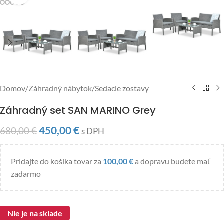
Domov
/
Záhradný nábytok
/
Sedacie zostavy
Záhradný set SAN MARINO Grey
450,00
€
680,00
€
s DPH
Pridajte do košíka tovar za
100,00
€
a dopravu budete mať
zadarmo
Nie je na sklade