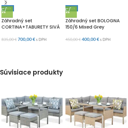
-16%
-11%
DOPRAVA ZADARMO
DOPRAVA ZADARMO
Záhradný set
Záhradný set BOLOGNA
CORTINA+TABURETY SIVÁ
150/6 Mixed Grey
700,00
€
400,00
€
835,00
€
450,00
€
s DPH
s DPH
Súvisiace produkty