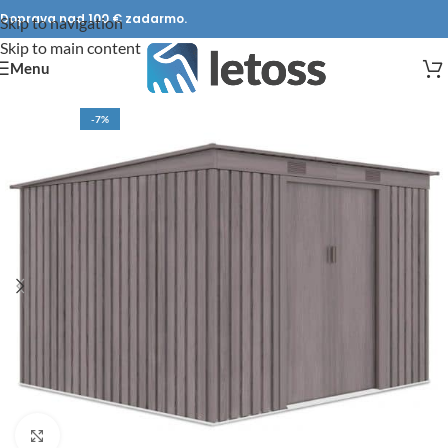
Doprava nad 100 € zadarmo.
Skip to navigation
Skip to main content
Menu
-7%
DOPRAVA ZADARMO
Click to enlarge