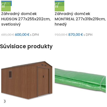
-12%
-4%
DOPRAVA ZADARMO
DOPRAVA ZADARMO
Záhradný domček
Záhradný domček
HUDSON 277x255x202cm,
MONTREAL 277x319x219cm,
svetlosivý
hnedý
600,00
€
870,00
€
685,00
€
910,00
€
s DPH
s DPH
Súvisiace produkty