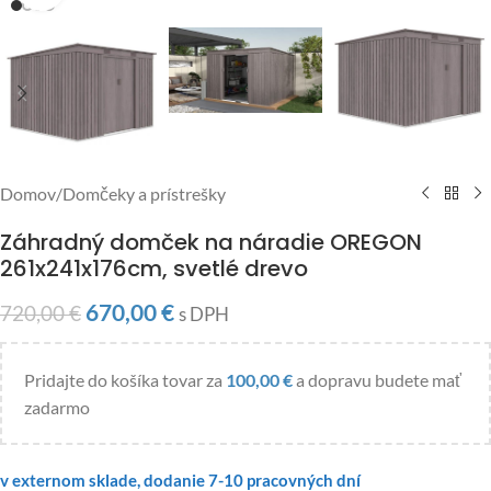
Domov
/
Domčeky a prístrešky
Záhradný domček na náradie OREGON
261x241x176cm, svetlé drevo
670,00
€
720,00
€
s DPH
Pridajte do košíka tovar za
100,00
€
a dopravu budete mať
zadarmo
v externom sklade, dodanie 7-10 pracovných dní