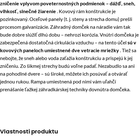
zničenie vplyvom poveternostných podmienok – dážď, sneh,
vlhkosť, slnečné žiarenie
. Kovový rám konštrukcie je
pozinkovaný. Oceľové panely (t. j. steny a strecha domu) prešli
procesom galvanizácie. Záhradný domček na náradie vám tak
bude dobre slúžiť dlhú dobu – nehrozí korózia. Vnútri domčeka je
zabezpečená dostatočná cirkulácia vzduchu – na tento účel
sú v
kovových paneloch umiestnené dve vetracie mriežky
. Tiež sa
nebojte, že sneh alebo voda zaťažia konštrukciu a prispejú k jej
zničeniu. Zo šikmej strechy budú voľne padať. Nezabudlo sa ani
na pohodlné dvere – sú široké, môžete ich posúvať a otvárať
jednou rukou. Rampa umiestnená pod nimi vám uľahčí
prenášanie ťažkej záhradkárskej techniky dovnútra domčeka.
Vlastnosti produktu