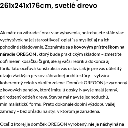
261x241x176cm, svetlé drevo
Ak máte na záhrade čoraz viac vybavenia, potrebujete stále viac
vychytávok na jej starostlivosť, oplatí sa myslieť aj na ich
pohodlné skladovanie. Zoznámte sa
s kovovým prístreškom na
náradie OREGON
, ktorý bude praktickým skladom – zmestíte
doň nielen kosačku či gril, ale aj väčší rebrík a dokonca aj
fúrik. Táto oceľová konštrukcia vás osloví, ak je pre vás dôležitý
dizajn všetkých prvkov záhradnej architektúry – vytvára
koherentný celok s okolím zelene. Domček OREGON je vyrobený
z kovových panelov, ktoré imitujú dosky. Navyše majú jemný,
prirodzený odtieň dreva. Stavba má navyše jednoduchú,
minimalistickú formu. Preto dokonale doplní výzdobu vašej
záhrady – bez ohľadu na štýl, v ktorom je zariadená.
Oceľ, z ktorej je domček OREGON vyrobený,
nie je náchylná na