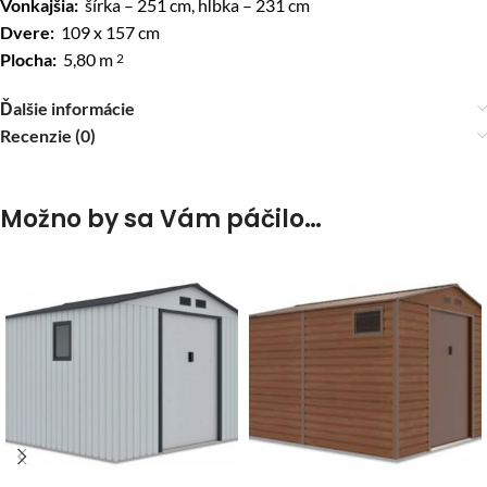
Vonkajšia:
šírka – 251 cm, hĺbka – 231 cm
Dvere:
109 x 157 cm
Plocha:
5,80 m
2
Ďalšie informácie
Recenzie (0)
Možno by sa Vám páčilo…