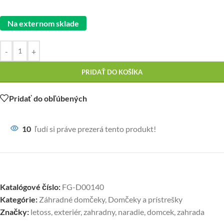
Na externom sklade
-
+
PRIDAŤ DO KOŠÍKA
Pridať do obľúbených
10
ľudí si práve prezerá tento produkt!
Katalógové číslo:
FG-D00140
Kategórie:
Záhradné domčeky
,
Domčeky a prístrešky
Značky:
letoss
,
exteriér
,
zahradny
,
naradie
,
domcek
,
zahrada