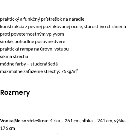
praktický a funkčný prístrešok na náradie
konštrukcia z pevnej pozinkovanej ocele, starostlivo chránená
proti poveternostným vplyvom
široké, pohodlné posuvné dvere
praktická rampa na úrovni vstupu
šikmá strecha
módne farby – studená šedá
maximálne zaťaženie strechy: 75kg/m²
Rozmery
Vonkajšie so strieškou:
šírka – 261 cm, hĺbka – 241 cm, výška –
176 cm