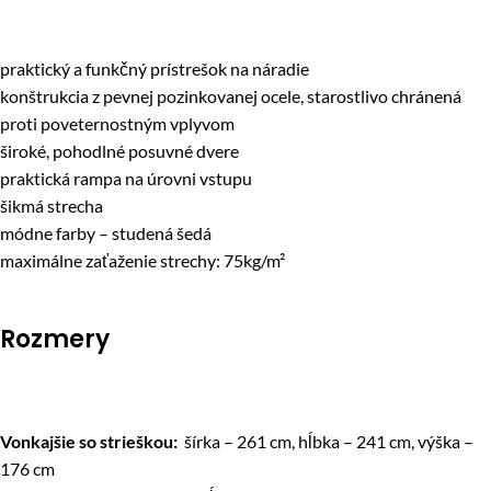
praktický a funkčný prístrešok na náradie
konštrukcia z pevnej pozinkovanej ocele, starostlivo chránená
proti poveternostným vplyvom
široké, pohodlné posuvné dvere
praktická rampa na úrovni vstupu
šikmá strecha
módne farby – studená šedá
maximálne zaťaženie strechy: 75kg/m²
Rozmery
Vonkajšie so strieškou:
šírka – 261 cm, hĺbka – 241 cm, výška –
176 cm