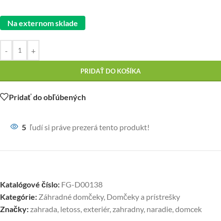
Na externom sklade
-
+
PRIDAŤ DO KOŠÍKA
Pridať do obľúbených
5
ľudí si práve prezerá tento produkt!
Katalógové číslo:
FG-D00138
Kategórie:
Záhradné domčeky
,
Domčeky a prístrešky
Značky:
zahrada
,
letoss
,
exteriér
,
zahradny
,
naradie
,
domcek