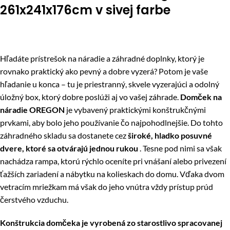
261x241x176cm v sivej farbe
Hľadáte prístrešok na náradie a záhradné doplnky, ktorý je
rovnako praktický ako pevný a dobre vyzerá? Potom je vaše
hľadanie u konca – tu je priestranný, skvele vyzerajúci a odolný
úložný box, ktorý dobre poslúži aj vo vašej záhrade.
Domček na
náradie OREGON
je vybavený praktickými konštrukčnými
prvkami, aby bolo jeho používanie čo najpohodlnejšie. Do tohto
záhradného skladu sa dostanete cez
široké, hladko posuvné
dvere, ktoré sa otvárajú jednou rukou
. Tesne pod nimi sa však
nachádza rampa, ktorú rýchlo oceníte pri vnášaní alebo privezení
ťažších zariadení a nábytku na kolieskach do domu. Vďaka dvom
vetracím mriežkam má však do jeho vnútra vždy prístup prúd
čerstvého vzduchu.
Konštrukcia domčeka je vyrobená zo starostlivo spracovanej