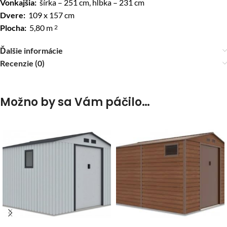
Vonkajšia:
šírka – 251 cm, hĺbka – 231 cm
Dvere:
109 x 157 cm
Plocha:
5,80 m
2
Ďalšie informácie
Recenzie (0)
Možno by sa Vám páčilo…