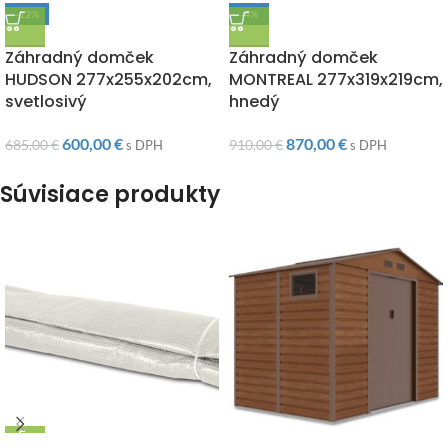
-12%
-4%
DOPRAVA ZADARMO
DOPRAVA ZADARMO
Záhradný domček
Záhradný domček
HUDSON 277x255x202cm,
MONTREAL 277x319x219cm,
svetlosivý
hnedý
600,00
€
870,00
€
685,00
€
910,00
€
s DPH
s DPH
Súvisiace produkty