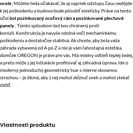
ocele.
Môžete teda očakávať, že aj napriek odstupu času nedôjde
k jej poškodeniu a budova bude pôsobiť esteticky. Práve na tento
účel
bol pozinkovaný oceľový rám a pozinkované plechové
panely
. Týmto spôsobom bol kov chránený proti
korózii. Konštrukcia je navyše odolná voči mechanickému
poškodeniu a dostatočne stabilná. Ak chcete, aby bola vaša
záhrada vybavená od A po Z a nie je vám ľahostajná estetika,
domček OREGON je práve pre vás. Má módny odtieň teplej šedej,
a preto môže z jej inštalácie profitovať aj záhradná úprava. Ide o
moderný jednoduchý geometrický tvar s mierne skosenou
strechou – je šikmá, aby z nej mohol skĺznuť sneh a mohol stekať
dážď.
Vlastnosti produktu