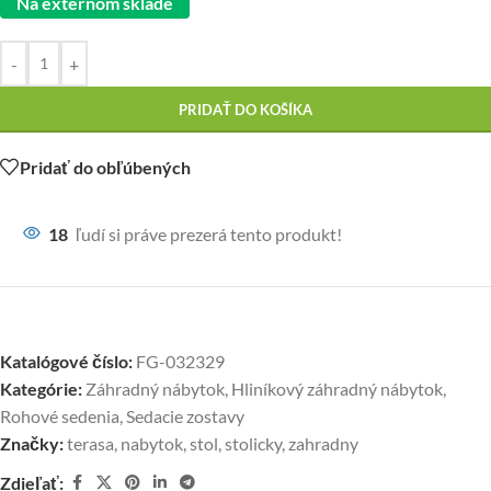
Na externom sklade
-
+
PRIDAŤ DO KOŠÍKA
Pridať do obľúbených
18
ľudí si práve prezerá tento produkt!
Katalógové číslo:
FG-032329
Kategórie:
Záhradný nábytok
,
Hliníkový záhradný nábytok
,
Rohové sedenia
,
Sedacie zostavy
Značky:
terasa
,
nabytok
,
stol
,
stolicky
,
zahradny
Zdieľať: