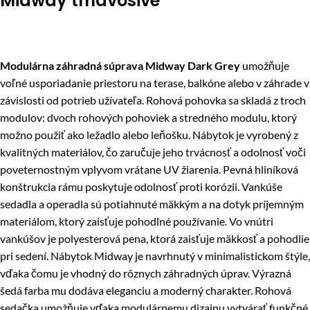
Midway tmavosivé
Modulárna záhradná súprava Midway Dark Grey
umožňuje
voľné usporiadanie priestoru na terase, balkóne alebo v záhrade v
závislosti od potrieb užívateľa. Rohová pohovka sa skladá z troch
modulov: dvoch rohových pohoviek a stredného modulu, ktorý
možno použiť ako ležadlo alebo leňošku. Nábytok je vyrobený z
kvalitných materiálov, čo zaručuje jeho trvácnosť a odolnosť voči
poveternostným vplyvom vrátane UV žiarenia. Pevná hliníková
konštrukcia rámu poskytuje odolnosť proti korózii. Vankúše
sedadla a operadla sú potiahnuté mäkkým a na dotyk príjemným
materiálom, ktorý zaisťuje pohodlné používanie. Vo vnútri
vankúšov je polyesterová pena, ktorá zaisťuje mäkkosť a pohodlie
pri sedení. Nábytok Midway je navrhnutý v minimalistickom štýle,
vďaka čomu je vhodný do rôznych záhradných úprav. Výrazná
šedá farba mu dodáva eleganciu a moderný charakter. Rohová
sedačka umožňuje vďaka modulárnemu dizajnu vytvárať funkčné