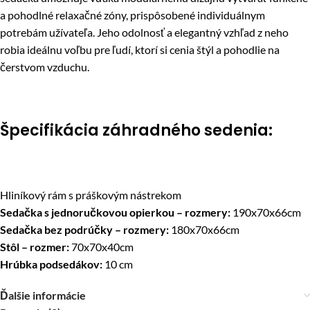
a pohodlné relaxačné zóny, prispôsobené individuálnym
potrebám užívateľa. Jeho odolnosť a elegantný vzhľad z neho
robia ideálnu voľbu pre ľudí, ktorí si cenia štýl a pohodlie na
čerstvom vzduchu.
Špecifikácia záhradného sedenia:
Hliníkový rám s práškovým nástrekom
Sedačka s jednoručkovou opierkou – rozmery:
190x70x66cm
Sedačka bez podrúčky – rozmery:
180x70x66cm
Stôl – rozmer:
70x70x40cm
Hrúbka podsedákov:
10 cm
Ďalšie informácie