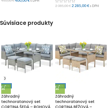
400,00
€
450,00
€
s DPH
2 285,00
€
2 385,00
€
s DPH
Súvisiace produkty
-12%
-12%
DOPRAVA ZADARMO
DOPRAVA ZADARMO
Záhradný
Záhradný
technoratanový set
technoratanový set
CORTINA ŠEDÁ – ROHOVÁ
CORTINA BÉŽOVÁ –