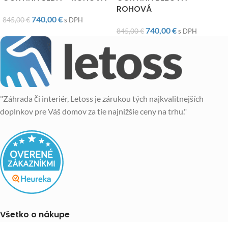
ROHOVÁ
740,00
€
845,00
€
s DPH
740,00
€
845,00
€
s DPH
"Záhrada či interiér, Letoss je zárukou tých najkvalitnejších
doplnkov pre Váš domov za tie najnižšie ceny na trhu."
Všetko o nákupe