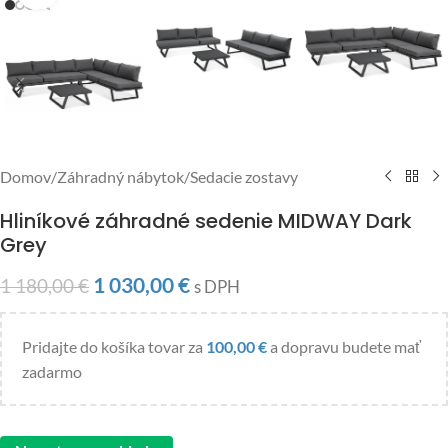
Domov
/
Záhradný nábytok
/
Sedacie zostavy
Hliníkové záhradné sedenie MIDWAY Dark
Grey
1 030,00
€
1 180,00
€
s DPH
Pridajte do košíka tovar za
100,00
€
a dopravu budete mať
zadarmo