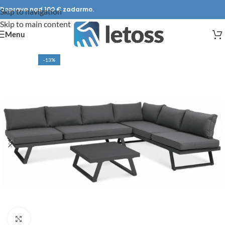
Doprava nad 100 € zadarmo.
Skip to navigation
Skip to main content
Menu
-13%
DOPRAVA ZADARMO
Click to enlarge