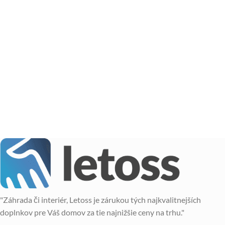
"Záhrada či interiér, Letoss je zárukou tých najkvalitnejších
doplnkov pre Váš domov za tie najnižšie ceny na trhu."