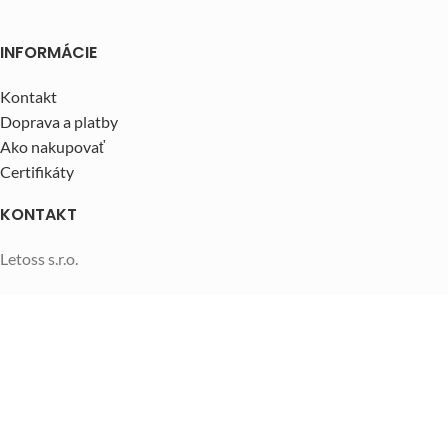
INFORMÁCIE
Kontakt
Doprava a platby
Ako nakupovať
Certifikáty
KONTAKT
Letoss s.r.o.
Hviezdoslavova 87/12, Tvrdošín 02744
Telefónne číslo:
0918 837 769